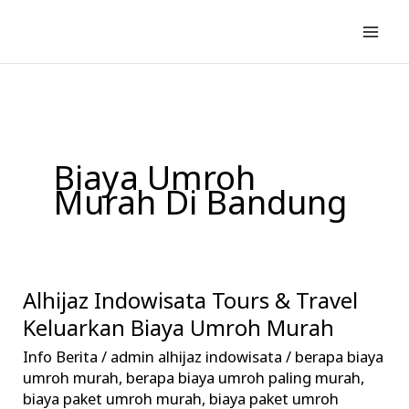
Lewati
ke
konten
Biaya Umroh
Murah Di Bandung
Alhijaz Indowisata Tours & Travel
Alhijaz
Indowisata
Keluarkan Biaya Umroh Murah
Tours
Info Berita
/
admin alhijaz indowisata
/
berapa biaya
&
umroh murah
,
berapa biaya umroh paling murah
,
Travel
biaya paket umroh murah
,
biaya paket umroh