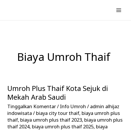
Lewati
ke
konten
Biaya Umroh Thaif
Umroh Plus Thaif Kota Sejuk di
Umroh
Plus
Mekah Arab Saudi
Thaif
Tinggalkan Komentar
/
Info Umroh
/
admin alhijaz
Kota
indowisata
/
biaya city tour thaif
,
biaya umroh plus
Sejuk
thaif
,
biaya umroh plus thaif 2023
,
biaya umroh plus
thaif 2024
,
biaya umroh plus thaif 2025
,
biaya
di