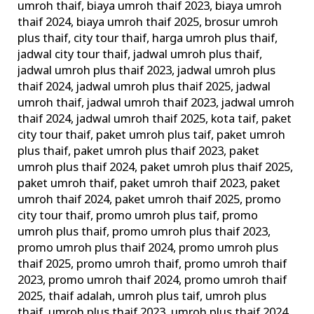
umroh thaif
,
biaya umroh thaif 2023
,
biaya umroh
Mekah
thaif 2024
,
biaya umroh thaif 2025
,
brosur umroh
Arab
plus thaif
,
city tour thaif
,
harga umroh plus thaif
,
Saudi
jadwal city tour thaif
,
jadwal umroh plus thaif
,
jadwal umroh plus thaif 2023
,
jadwal umroh plus
thaif 2024
,
jadwal umroh plus thaif 2025
,
jadwal
umroh thaif
,
jadwal umroh thaif 2023
,
jadwal umroh
thaif 2024
,
jadwal umroh thaif 2025
,
kota taif
,
paket
city tour thaif
,
paket umroh plus taif
,
paket umroh
plus thaif
,
paket umroh plus thaif 2023
,
paket
umroh plus thaif 2024
,
paket umroh plus thaif 2025
,
paket umroh thaif
,
paket umroh thaif 2023
,
paket
umroh thaif 2024
,
paket umroh thaif 2025
,
promo
city tour thaif
,
promo umroh plus taif
,
promo
umroh plus thaif
,
promo umroh plus thaif 2023
,
promo umroh plus thaif 2024
,
promo umroh plus
thaif 2025
,
promo umroh thaif
,
promo umroh thaif
2023
,
promo umroh thaif 2024
,
promo umroh thaif
2025
,
thaif adalah
,
umroh plus taif
,
umroh plus
thaif
,
umroh plus thaif 2023
,
umroh plus thaif 2024
,