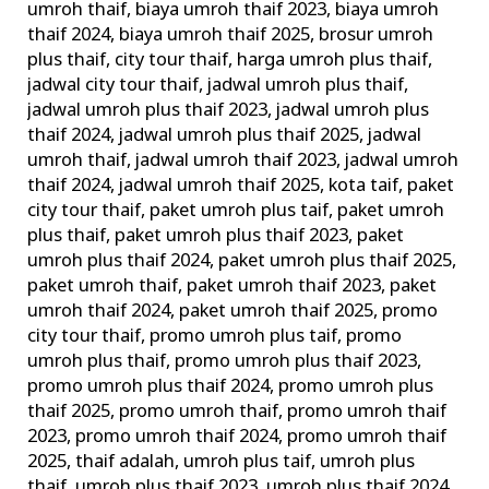
umroh thaif
,
biaya umroh thaif 2023
,
biaya umroh
Mekah
thaif 2024
,
biaya umroh thaif 2025
,
brosur umroh
Arab
plus thaif
,
city tour thaif
,
harga umroh plus thaif
,
Saudi
jadwal city tour thaif
,
jadwal umroh plus thaif
,
jadwal umroh plus thaif 2023
,
jadwal umroh plus
thaif 2024
,
jadwal umroh plus thaif 2025
,
jadwal
umroh thaif
,
jadwal umroh thaif 2023
,
jadwal umroh
thaif 2024
,
jadwal umroh thaif 2025
,
kota taif
,
paket
city tour thaif
,
paket umroh plus taif
,
paket umroh
plus thaif
,
paket umroh plus thaif 2023
,
paket
umroh plus thaif 2024
,
paket umroh plus thaif 2025
,
paket umroh thaif
,
paket umroh thaif 2023
,
paket
umroh thaif 2024
,
paket umroh thaif 2025
,
promo
city tour thaif
,
promo umroh plus taif
,
promo
umroh plus thaif
,
promo umroh plus thaif 2023
,
promo umroh plus thaif 2024
,
promo umroh plus
thaif 2025
,
promo umroh thaif
,
promo umroh thaif
2023
,
promo umroh thaif 2024
,
promo umroh thaif
2025
,
thaif adalah
,
umroh plus taif
,
umroh plus
thaif
,
umroh plus thaif 2023
,
umroh plus thaif 2024
,