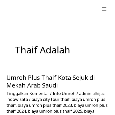
Lewati
ke
konten
Thaif Adalah
Umroh Plus Thaif Kota Sejuk di
Umroh
Plus
Mekah Arab Saudi
Thaif
Tinggalkan Komentar
/
Info Umroh
/
admin alhijaz
Kota
indowisata
/
biaya city tour thaif
,
biaya umroh plus
Sejuk
thaif
,
biaya umroh plus thaif 2023
,
biaya umroh plus
thaif 2024
,
biaya umroh plus thaif 2025
,
biaya
di