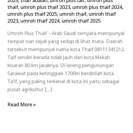
2025
,
thaif adalah
,
umroh plus taif
,
umroh plus
thaif
,
umroh plus thaif 2023
,
umroh plus thaif 2024
,
umroh plus thaif 2025
,
umroh thaif
,
umroh thaif
2023
,
umroh thaif 2024
,
umroh thaif 2025
Umroh Plus Thaif – Arab Saudi ternyata mempunyai
tempat nan sejuk yang sedap di lihat mata. Daerah
tersebut mempunyai nama kota Thaif 08111341212.
Taif sendiri berada tidak jauh dari kota Mekah
kisaran 80 km jaraknya. Di lereng pengunungan
Sarawat pada ketinggian 1700m berdirilah kota
Ta’if, yang paling terkenal di kota ini yaitu sebagai
pusat agrikultur […]
Read More »