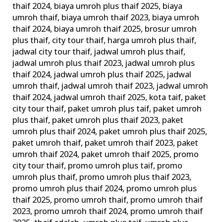
thaif 2024
,
biaya umroh plus thaif 2025
,
biaya
di
umroh thaif
,
biaya umroh thaif 2023
,
biaya umroh
Mekah
thaif 2024
,
biaya umroh thaif 2025
,
brosur umroh
Arab
plus thaif
,
city tour thaif
,
harga umroh plus thaif
,
Saudi
jadwal city tour thaif
,
jadwal umroh plus thaif
,
jadwal umroh plus thaif 2023
,
jadwal umroh plus
thaif 2024
,
jadwal umroh plus thaif 2025
,
jadwal
umroh thaif
,
jadwal umroh thaif 2023
,
jadwal umroh
thaif 2024
,
jadwal umroh thaif 2025
,
kota taif
,
paket
city tour thaif
,
paket umroh plus taif
,
paket umroh
plus thaif
,
paket umroh plus thaif 2023
,
paket
umroh plus thaif 2024
,
paket umroh plus thaif 2025
,
paket umroh thaif
,
paket umroh thaif 2023
,
paket
umroh thaif 2024
,
paket umroh thaif 2025
,
promo
city tour thaif
,
promo umroh plus taif
,
promo
umroh plus thaif
,
promo umroh plus thaif 2023
,
promo umroh plus thaif 2024
,
promo umroh plus
thaif 2025
,
promo umroh thaif
,
promo umroh thaif
2023
,
promo umroh thaif 2024
,
promo umroh thaif