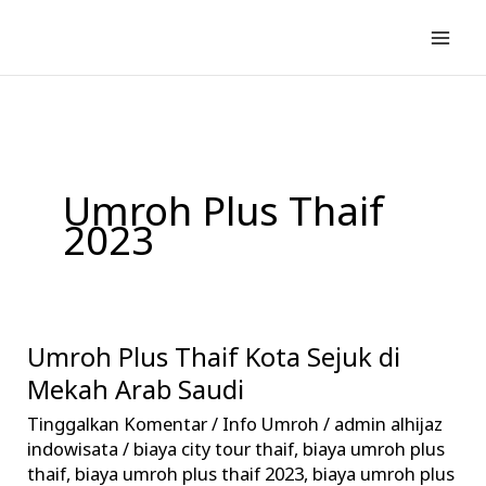
Lewati
ke
konten
Umroh Plus Thaif
2023
Umroh Plus Thaif Kota Sejuk di
Umroh
Plus
Mekah Arab Saudi
Thaif
Tinggalkan Komentar
/
Info Umroh
/
admin alhijaz
Kota
indowisata
/
biaya city tour thaif
,
biaya umroh plus
Sejuk
thaif
,
biaya umroh plus thaif 2023
,
biaya umroh plus