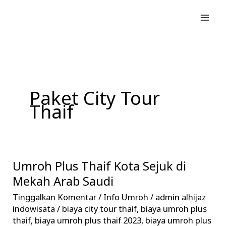
Lewati
ke
konten
Paket City Tour
Thaif
Umroh Plus Thaif Kota Sejuk di
Umroh
Plus
Mekah Arab Saudi
Thaif
Tinggalkan Komentar
/
Info Umroh
/
admin alhijaz
Kota
indowisata
/
biaya city tour thaif
,
biaya umroh plus
Sejuk
thaif
,
biaya umroh plus thaif 2023
,
biaya umroh plus