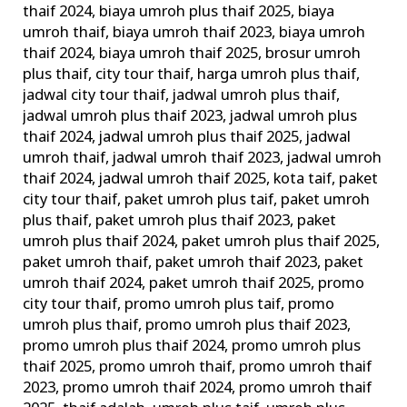
thaif 2024
,
biaya umroh plus thaif 2025
,
biaya
di
umroh thaif
,
biaya umroh thaif 2023
,
biaya umroh
Mekah
thaif 2024
,
biaya umroh thaif 2025
,
brosur umroh
Arab
plus thaif
,
city tour thaif
,
harga umroh plus thaif
,
Saudi
jadwal city tour thaif
,
jadwal umroh plus thaif
,
jadwal umroh plus thaif 2023
,
jadwal umroh plus
thaif 2024
,
jadwal umroh plus thaif 2025
,
jadwal
umroh thaif
,
jadwal umroh thaif 2023
,
jadwal umroh
thaif 2024
,
jadwal umroh thaif 2025
,
kota taif
,
paket
city tour thaif
,
paket umroh plus taif
,
paket umroh
plus thaif
,
paket umroh plus thaif 2023
,
paket
umroh plus thaif 2024
,
paket umroh plus thaif 2025
,
paket umroh thaif
,
paket umroh thaif 2023
,
paket
umroh thaif 2024
,
paket umroh thaif 2025
,
promo
city tour thaif
,
promo umroh plus taif
,
promo
umroh plus thaif
,
promo umroh plus thaif 2023
,
promo umroh plus thaif 2024
,
promo umroh plus
thaif 2025
,
promo umroh thaif
,
promo umroh thaif
2023
,
promo umroh thaif 2024
,
promo umroh thaif