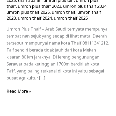
2025
,
thaif adalah
,
umroh plus taif
,
umroh plus
thaif
,
umroh plus thaif 2023
,
umroh plus thaif 2024
,
umroh plus thaif 2025
,
umroh thaif
,
umroh thaif
2023
,
umroh thaif 2024
,
umroh thaif 2025
Umroh Plus Thaif – Arab Saudi ternyata mempunyai
tempat nan sejuk yang sedap di lihat mata. Daerah
tersebut mempunyai nama kota Thaif 08111341212.
Taif sendiri berada tidak jauh dari kota Mekah
kisaran 80 km jaraknya. Di lereng pengunungan
Sarawat pada ketinggian 1700m berdirilah kota
Ta’if, yang paling terkenal di kota ini yaitu sebagai
pusat agrikultur […]
Read More »