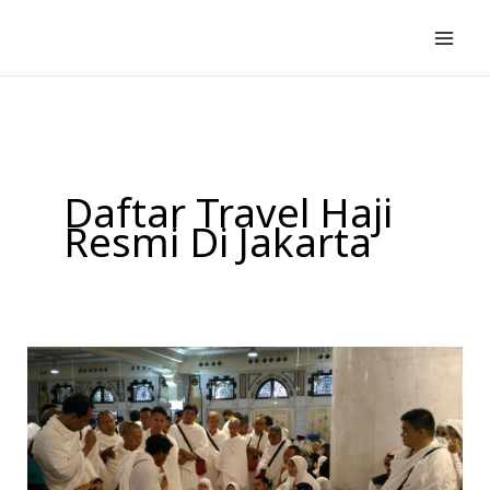
Lewati
ke
konten
Daftar Travel Haji
Resmi Di Jakarta
Travel
Haji
di
Jakarta
|