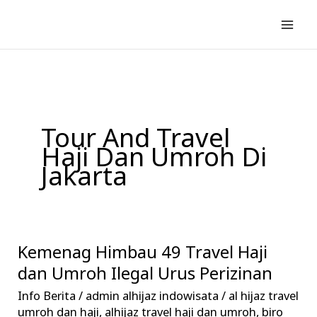
Lewati
ke
konten
Tour And Travel
Haji Dan Umroh Di
Jakarta
Kemenag Himbau 49 Travel Haji
Kemenag
Himbau
dan Umroh Ilegal Urus Perizinan
49
Info Berita
/
admin alhijaz indowisata
/
al hijaz travel
Travel
umroh dan haji
,
alhijaz travel haji dan umroh
,
biro