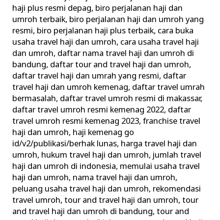
Haji
haji plus resmi depag
,
biro perjalanan haji dan
umroh terbaik
,
biro perjalanan haji dan umroh yang
dan
resmi
,
biro perjalanan haji plus terbaik
,
cara buka
Umroh
usaha travel haji dan umroh
,
cara usaha travel haji
Ilegal
dan umroh
,
daftar nama travel haji dan umroh di
Urus
bandung
,
daftar tour and travel haji dan umroh
,
Perizinan
daftar travel haji dan umrah yang resmi
,
daftar
travel haji dan umroh kemenag
,
daftar travel umrah
bermasalah
,
daftar travel umroh resmi di makassar
,
daftar travel umroh resmi kemenag 2022
,
daftar
travel umroh resmi kemenag 2023
,
franchise travel
haji dan umroh
,
haji kemenag go
id/v2/publikasi/berhak lunas
,
harga travel haji dan
umroh
,
hukum travel haji dan umroh
,
jumlah travel
haji dan umroh di indonesia
,
memulai usaha travel
haji dan umroh
,
nama travel haji dan umroh
,
peluang usaha travel haji dan umroh
,
rekomendasi
travel umroh
,
tour and travel haji dan umroh
,
tour
and travel haji dan umroh di bandung
,
tour and