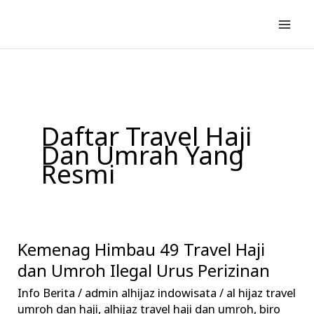
Lewati
ke
konten
Daftar Travel Haji
Dan Umrah Yang
Resmi
Kemenag Himbau 49 Travel Haji
Kemenag
Himbau
dan Umroh Ilegal Urus Perizinan
49
Info Berita
/
admin alhijaz indowisata
/
al hijaz travel
Travel
umroh dan haji
,
alhijaz travel haji dan umroh
,
biro