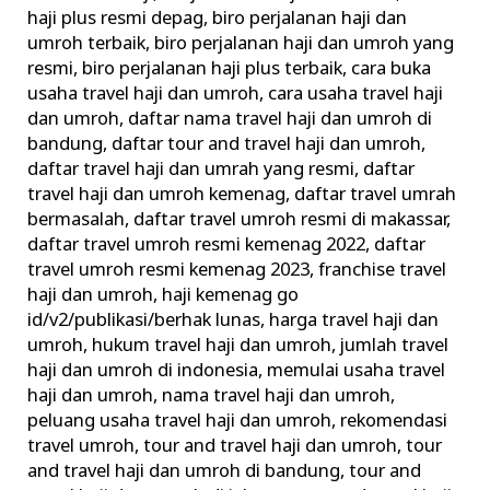
Haji
haji plus resmi depag
,
biro perjalanan haji dan
umroh terbaik
,
biro perjalanan haji dan umroh yang
dan
resmi
,
biro perjalanan haji plus terbaik
,
cara buka
Umroh
usaha travel haji dan umroh
,
cara usaha travel haji
Ilegal
dan umroh
,
daftar nama travel haji dan umroh di
Urus
bandung
,
daftar tour and travel haji dan umroh
,
Perizinan
daftar travel haji dan umrah yang resmi
,
daftar
travel haji dan umroh kemenag
,
daftar travel umrah
bermasalah
,
daftar travel umroh resmi di makassar
,
daftar travel umroh resmi kemenag 2022
,
daftar
travel umroh resmi kemenag 2023
,
franchise travel
haji dan umroh
,
haji kemenag go
id/v2/publikasi/berhak lunas
,
harga travel haji dan
umroh
,
hukum travel haji dan umroh
,
jumlah travel
haji dan umroh di indonesia
,
memulai usaha travel
haji dan umroh
,
nama travel haji dan umroh
,
peluang usaha travel haji dan umroh
,
rekomendasi
travel umroh
,
tour and travel haji dan umroh
,
tour
and travel haji dan umroh di bandung
,
tour and