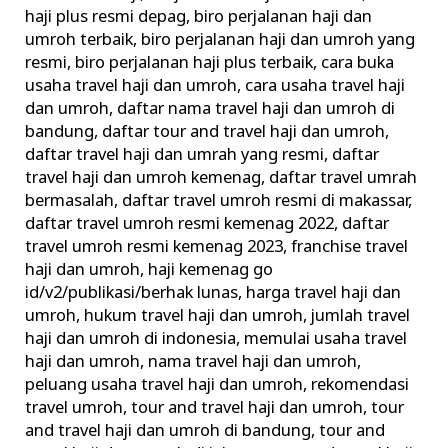
Haji
haji plus resmi depag
,
biro perjalanan haji dan
umroh terbaik
,
biro perjalanan haji dan umroh yang
dan
resmi
,
biro perjalanan haji plus terbaik
,
cara buka
Umroh
usaha travel haji dan umroh
,
cara usaha travel haji
Ilegal
dan umroh
,
daftar nama travel haji dan umroh di
Urus
bandung
,
daftar tour and travel haji dan umroh
,
Perizinan
daftar travel haji dan umrah yang resmi
,
daftar
travel haji dan umroh kemenag
,
daftar travel umrah
bermasalah
,
daftar travel umroh resmi di makassar
,
daftar travel umroh resmi kemenag 2022
,
daftar
travel umroh resmi kemenag 2023
,
franchise travel
haji dan umroh
,
haji kemenag go
id/v2/publikasi/berhak lunas
,
harga travel haji dan
umroh
,
hukum travel haji dan umroh
,
jumlah travel
haji dan umroh di indonesia
,
memulai usaha travel
haji dan umroh
,
nama travel haji dan umroh
,
peluang usaha travel haji dan umroh
,
rekomendasi
travel umroh
,
tour and travel haji dan umroh
,
tour
and travel haji dan umroh di bandung
,
tour and