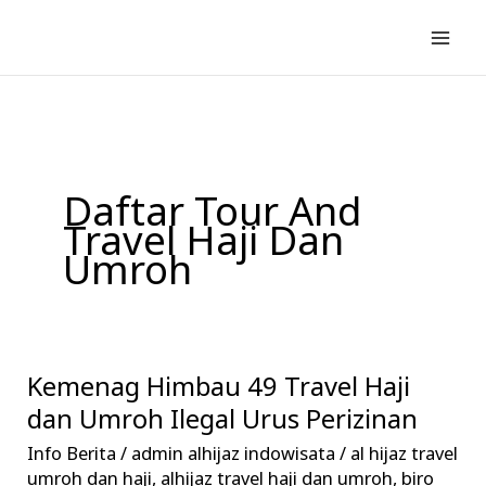
Lewati
ke
konten
Daftar Tour And
Travel Haji Dan
Umroh
Kemenag Himbau 49 Travel Haji
Kemenag
Himbau
dan Umroh Ilegal Urus Perizinan
49
Info Berita
/
admin alhijaz indowisata
/
al hijaz travel
Travel
umroh dan haji
,
alhijaz travel haji dan umroh
,
biro