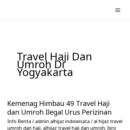
Lewati
ke
konten
Travel Haji Dan
Umroh Di
Yogyakarta
Kemenag Himbau 49 Travel Haji
Kemenag
Himbau
dan Umroh Ilegal Urus Perizinan
49
Info Berita
/
admin alhijaz indowisata
/
al hijaz travel
Travel
umroh dan haji
,
alhijaz travel haji dan umroh
,
biro