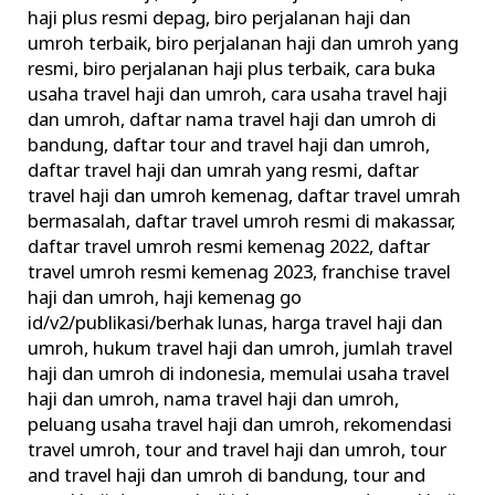
Haji
haji plus resmi depag
,
biro perjalanan haji dan
umroh terbaik
,
biro perjalanan haji dan umroh yang
dan
resmi
,
biro perjalanan haji plus terbaik
,
cara buka
Umroh
usaha travel haji dan umroh
,
cara usaha travel haji
Ilegal
dan umroh
,
daftar nama travel haji dan umroh di
Urus
bandung
,
daftar tour and travel haji dan umroh
,
Perizinan
daftar travel haji dan umrah yang resmi
,
daftar
travel haji dan umroh kemenag
,
daftar travel umrah
bermasalah
,
daftar travel umroh resmi di makassar
,
daftar travel umroh resmi kemenag 2022
,
daftar
travel umroh resmi kemenag 2023
,
franchise travel
haji dan umroh
,
haji kemenag go
id/v2/publikasi/berhak lunas
,
harga travel haji dan
umroh
,
hukum travel haji dan umroh
,
jumlah travel
haji dan umroh di indonesia
,
memulai usaha travel
haji dan umroh
,
nama travel haji dan umroh
,
peluang usaha travel haji dan umroh
,
rekomendasi
travel umroh
,
tour and travel haji dan umroh
,
tour
and travel haji dan umroh di bandung
,
tour and