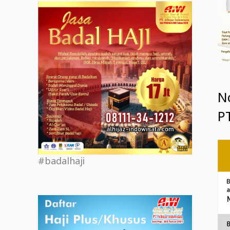
N
PT
#badalhaji