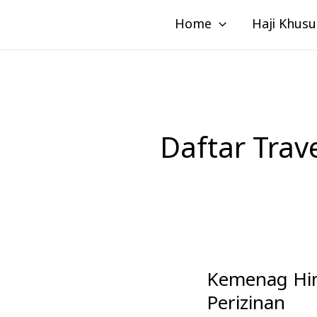
Lewati
Home
Haji Khusu
ke
konten
Daftar Tra
Kemenag Him
Kemenag
Himbau
Perizinan