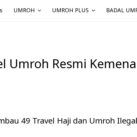
s
UMROH
UMROH PLUS
BADAL UM
vel Umroh Resmi Kemena
bau 49 Travel Haji dan Umroh Ilega