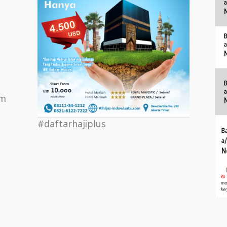
om
#daftarhajiplus