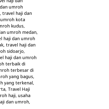
vel haji dan
i dan umroh
,
travel haji dan
n umroh kota
umroh kudus
,
i dan umroh medan
,
el haji dan umroh
ak
,
travel haji dan
roh sidoarjo
,
vel haji dan umroh
oh terbaik di
mroh terbesar di
umroh yang bagus
,
oh yang terkenal
,
rta
,
Travel Haji
roh haji
,
usaha
haji dan umroh
,