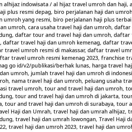
 alhijaz indowisata
/
al hijaz travel umroh dan haji
,
a
haji plus resmi depag
,
biro perjalanan haji dan umroh
an umroh yang resmi
,
biro perjalanan haji plus terbai
 dan umroh
,
cara usaha travel haji dan umroh
,
daftar
ndung
,
daftar tour and travel haji dan umroh
,
daftar 
i
,
daftar travel haji dan umroh kemenag
,
daftar tra
ar travel umroh resmi di makassar
,
daftar travel um
ftar travel umroh resmi kemenag 2023
,
franchise tr
nag go id/v2/publikasi/berhak lunas
,
harga travel ha
i dan umroh
,
jumlah travel haji dan umroh di indones
mroh
,
nama travel haji dan umroh
,
peluang usaha trav
si travel umroh
,
tour and travel haji dan umroh
,
to
ndung
,
tour and travel haji dan umroh di jakarta
,
tour
a
,
tour and travel haji dan umroh di surabaya
,
tour a
avel Haji dan Umrah
,
travel haji dan umrah alhijaz
,
t
ndung
,
travel haji dan umrah lowongan
,
Travel Haji 
022
,
travel haji dan umroh 2023
,
travel haji dan umroh