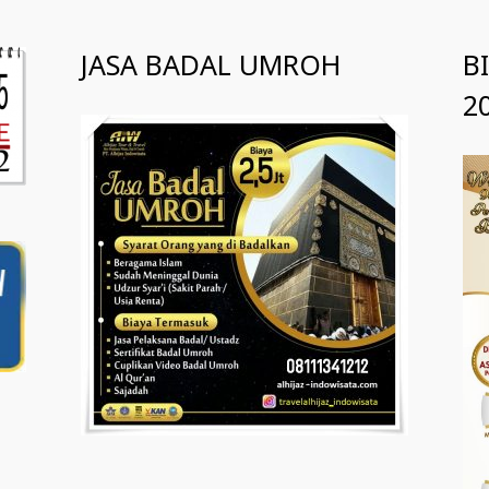
JASA BADAL UMROH
B
2