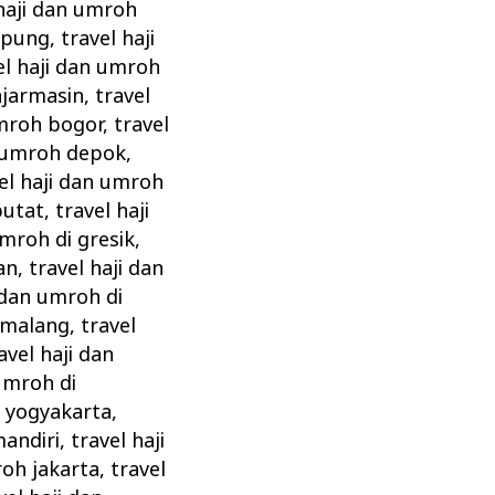
 haji dan umroh
mpung
,
travel haji
el haji dan umroh
njarmasin
,
travel
umroh bogor
,
travel
n umroh depok
,
el haji dan umroh
putat
,
travel haji
umroh di gresik
,
an
,
travel haji dan
i dan umroh di
i malang
,
travel
avel haji dan
 umroh di
i yogyakarta
,
andiri
,
travel haji
roh jakarta
,
travel