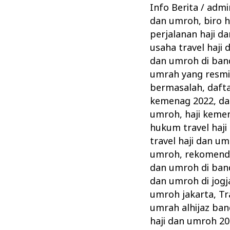
49
Info Berita
/
admin
Travel
dan umroh
,
biro 
Haji
perjalanan haji d
dan
usaha travel haji
Umroh
dan umroh di ba
umrah yang resm
Ilegal
bermasalah
,
daft
Urus
kemenag 2022
,
da
Perizinan
umroh
,
haji keme
hukum travel haj
travel haji dan u
umroh
,
rekomenda
dan umroh di ba
dan umroh di jogj
umroh jakarta
,
Tr
umrah alhijaz ba
haji dan umroh 2