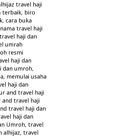
lhijaz travel haji
 terbaik
,
biro
k
,
cara buka
 nama travel haji
travel haji dan
vel umrah
roh resmi
avel haji dan
ji dan umroh
,
ia
,
memulai usaha
el haji dan
ur and travel haji
 and travel haji
nd travel haji dan
ravel haji dan
dan Umroh
,
travel
 alhijaz
,
travel