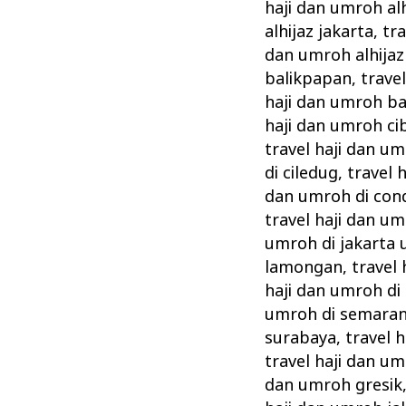
haji dan umroh al
alhijaz jakarta
,
tr
dan umroh alhija
balikpapan
,
trave
haji dan umroh b
haji dan umroh ci
travel haji dan u
di ciledug
,
travel 
dan umroh di con
travel haji dan um
umroh di jakarta 
lamongan
,
travel
haji dan umroh d
umroh di semara
surabaya
,
travel 
travel haji dan u
dan umroh gresik