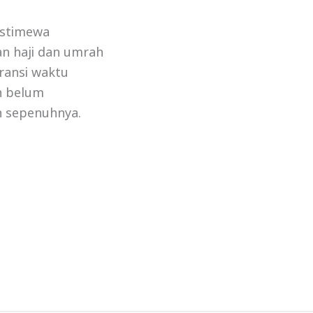
Istimewa
n haji dan umrah
eransi waktu
in belum
kan sepenuhnya.