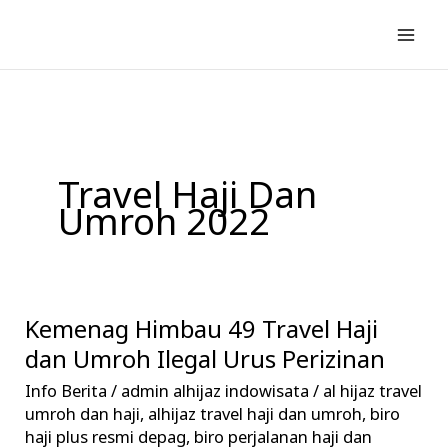
Lewati
ke
konten
Travel Haji Dan
Umroh 2022
Kemenag Himbau 49 Travel Haji
Kemenag
Himbau
dan Umroh Ilegal Urus Perizinan
49
Info Berita
/
admin alhijaz indowisata
/
al hijaz travel
Travel
umroh dan haji
,
alhijaz travel haji dan umroh
,
biro
Haji
haji plus resmi depag
,
biro perjalanan haji dan