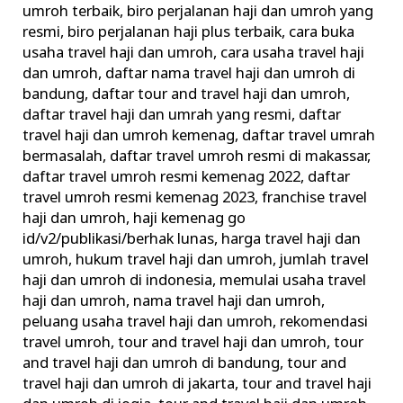
umroh terbaik
,
biro perjalanan haji dan umroh yang
dan
resmi
,
biro perjalanan haji plus terbaik
,
cara buka
Umroh
usaha travel haji dan umroh
,
cara usaha travel haji
Ilegal
dan umroh
,
daftar nama travel haji dan umroh di
Urus
bandung
,
daftar tour and travel haji dan umroh
,
Perizinan
daftar travel haji dan umrah yang resmi
,
daftar
travel haji dan umroh kemenag
,
daftar travel umrah
bermasalah
,
daftar travel umroh resmi di makassar
,
daftar travel umroh resmi kemenag 2022
,
daftar
travel umroh resmi kemenag 2023
,
franchise travel
haji dan umroh
,
haji kemenag go
id/v2/publikasi/berhak lunas
,
harga travel haji dan
umroh
,
hukum travel haji dan umroh
,
jumlah travel
haji dan umroh di indonesia
,
memulai usaha travel
haji dan umroh
,
nama travel haji dan umroh
,
peluang usaha travel haji dan umroh
,
rekomendasi
travel umroh
,
tour and travel haji dan umroh
,
tour
and travel haji dan umroh di bandung
,
tour and
travel haji dan umroh di jakarta
,
tour and travel haji