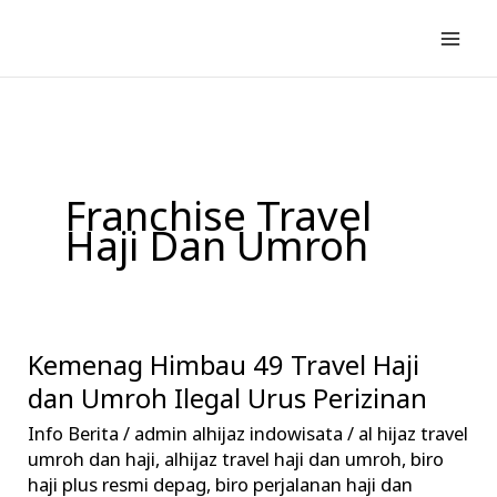
Lewati
ke
konten
Franchise Travel
Haji Dan Umroh
Kemenag Himbau 49 Travel Haji
Kemenag
Himbau
dan Umroh Ilegal Urus Perizinan
49
Info Berita
/
admin alhijaz indowisata
/
al hijaz travel
Travel
umroh dan haji
,
alhijaz travel haji dan umroh
,
biro
Haji
haji plus resmi depag
,
biro perjalanan haji dan