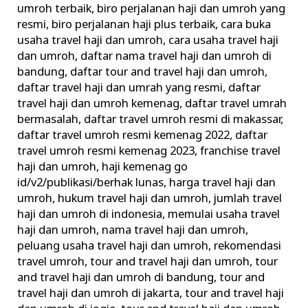
umroh terbaik
,
biro perjalanan haji dan umroh yang
dan
resmi
,
biro perjalanan haji plus terbaik
,
cara buka
Umroh
usaha travel haji dan umroh
,
cara usaha travel haji
Ilegal
dan umroh
,
daftar nama travel haji dan umroh di
Urus
bandung
,
daftar tour and travel haji dan umroh
,
Perizinan
daftar travel haji dan umrah yang resmi
,
daftar
travel haji dan umroh kemenag
,
daftar travel umrah
bermasalah
,
daftar travel umroh resmi di makassar
,
daftar travel umroh resmi kemenag 2022
,
daftar
travel umroh resmi kemenag 2023
,
franchise travel
haji dan umroh
,
haji kemenag go
id/v2/publikasi/berhak lunas
,
harga travel haji dan
umroh
,
hukum travel haji dan umroh
,
jumlah travel
haji dan umroh di indonesia
,
memulai usaha travel
haji dan umroh
,
nama travel haji dan umroh
,
peluang usaha travel haji dan umroh
,
rekomendasi
travel umroh
,
tour and travel haji dan umroh
,
tour
and travel haji dan umroh di bandung
,
tour and
travel haji dan umroh di jakarta
,
tour and travel haji