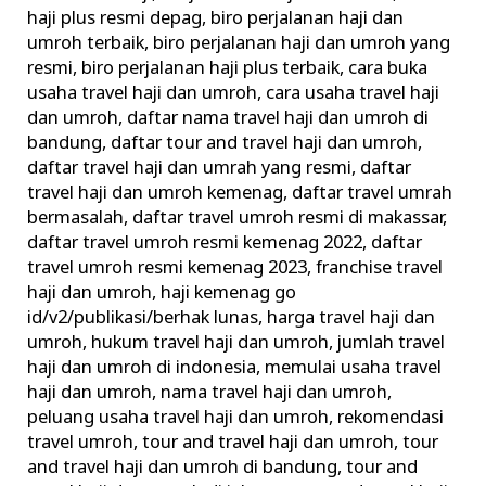
Haji
haji plus resmi depag
,
biro perjalanan haji dan
umroh terbaik
,
biro perjalanan haji dan umroh yang
dan
resmi
,
biro perjalanan haji plus terbaik
,
cara buka
Umroh
usaha travel haji dan umroh
,
cara usaha travel haji
Ilegal
dan umroh
,
daftar nama travel haji dan umroh di
Urus
bandung
,
daftar tour and travel haji dan umroh
,
Perizinan
daftar travel haji dan umrah yang resmi
,
daftar
travel haji dan umroh kemenag
,
daftar travel umrah
bermasalah
,
daftar travel umroh resmi di makassar
,
daftar travel umroh resmi kemenag 2022
,
daftar
travel umroh resmi kemenag 2023
,
franchise travel
haji dan umroh
,
haji kemenag go
id/v2/publikasi/berhak lunas
,
harga travel haji dan
umroh
,
hukum travel haji dan umroh
,
jumlah travel
haji dan umroh di indonesia
,
memulai usaha travel
haji dan umroh
,
nama travel haji dan umroh
,
peluang usaha travel haji dan umroh
,
rekomendasi
travel umroh
,
tour and travel haji dan umroh
,
tour
and travel haji dan umroh di bandung
,
tour and