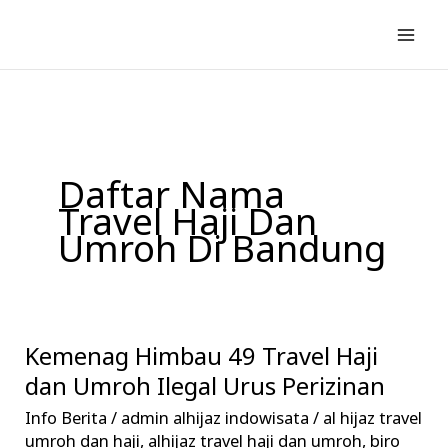
Lewati
ke
konten
Daftar Nama
Travel Haji Dan
Umroh Di Bandung
Kemenag Himbau 49 Travel Haji
Kemenag
Himbau
dan Umroh Ilegal Urus Perizinan
49
Info Berita
/
admin alhijaz indowisata
/
al hijaz travel
Travel
umroh dan haji
,
alhijaz travel haji dan umroh
,
biro