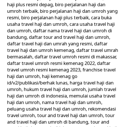
Haji
haji plus resmi depag
,
biro perjalanan haji dan
umroh terbaik
,
biro perjalanan haji dan umroh yang
dan
resmi
,
biro perjalanan haji plus terbaik
,
cara buka
Umroh
usaha travel haji dan umroh
,
cara usaha travel haji
Ilegal
dan umroh
,
daftar nama travel haji dan umroh di
Urus
bandung
,
daftar tour and travel haji dan umroh
,
Perizinan
daftar travel haji dan umrah yang resmi
,
daftar
travel haji dan umroh kemenag
,
daftar travel umrah
bermasalah
,
daftar travel umroh resmi di makassar
,
daftar travel umroh resmi kemenag 2022
,
daftar
travel umroh resmi kemenag 2023
,
franchise travel
haji dan umroh
,
haji kemenag go
id/v2/publikasi/berhak lunas
,
harga travel haji dan
umroh
,
hukum travel haji dan umroh
,
jumlah travel
haji dan umroh di indonesia
,
memulai usaha travel
haji dan umroh
,
nama travel haji dan umroh
,
peluang usaha travel haji dan umroh
,
rekomendasi
travel umroh
,
tour and travel haji dan umroh
,
tour
and travel haji dan umroh di bandung
,
tour and