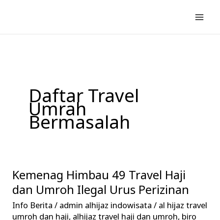
Lewati
ke
konten
Daftar Travel
Umrah
Bermasalah
Kemenag Himbau 49 Travel Haji
Kemenag
Himbau
dan Umroh Ilegal Urus Perizinan
49
Info Berita
/
admin alhijaz indowisata
/
al hijaz travel
Travel
umroh dan haji
,
alhijaz travel haji dan umroh
,
biro