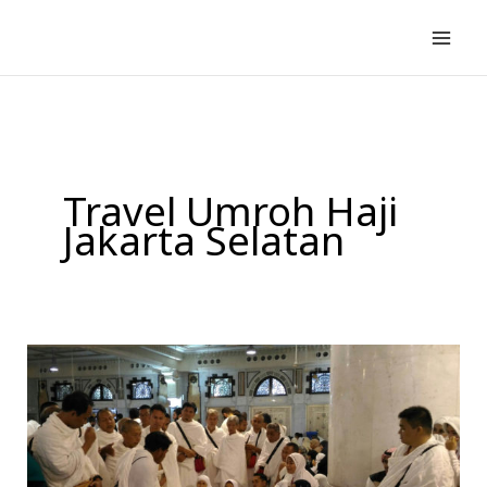
Lewati
ke
konten
Travel Umroh Haji
Jakarta Selatan
Travel
Haji
di
Jakarta
|