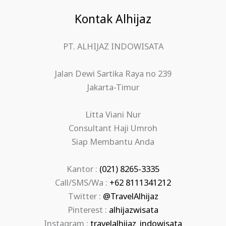
Kontak Alhijaz
PT. ALHIJAZ INDOWISATA
Jalan Dewi Sartika Raya no 239
Jakarta-Timur
Litta Viani Nur
Consultant Haji Umroh
Siap Membantu Anda
Kantor :
(021) 8265-3335
Call/SMS/Wa :
+62 8111341212
Twitter :
@TravelAlhijaz
Pinterest :
alhijazwisata
Instagram :
travelalhijaz_indowisata