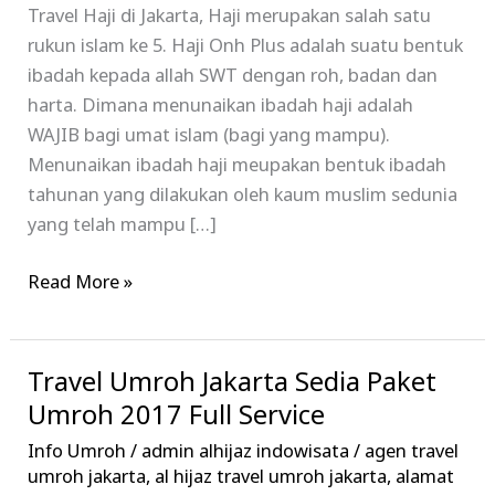
Travel Haji di Jakarta, Haji merupakan salah satu
rukun islam ke 5. Haji Onh Plus adalah suatu bentuk
ibadah kepada allah SWT dengan roh, badan dan
harta. Dimana menunaikan ibadah haji adalah
WAJIB bagi umat islam (bagi yang mampu).
Menunaikan ibadah haji meupakan bentuk ibadah
tahunan yang dilakukan oleh kaum muslim sedunia
yang telah mampu […]
Read More »
Travel Umroh Jakarta Sedia Paket
Travel
Umroh
Umroh 2017 Full Service
Jakarta
Info Umroh
/
admin alhijaz indowisata
/
agen travel
Sedia
umroh jakarta
,
al hijaz travel umroh jakarta
,
alamat