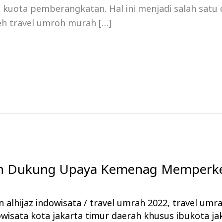
kuota pemberangkatan. Hal ini menjadi salah satu c
eh travel umroh murah […]
oh Dukung Upaya Kemenag Memperke
 alhijaz indowisata
/
travel umrah 2022
,
travel umra
owisata kota jakarta timur daerah khusus ibukota ja