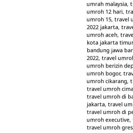
Kemenag
umrah malaysia
,
t
Memperketat
umroh 12 hari
,
tr
Pengawasan
umroh 15
,
travel 
2022 jakarta
,
trav
umroh aceh
,
trave
kota jakarta timu
bandung jawa bar
2022
,
travel umro
umroh berizin de
umroh bogor
,
tra
umroh cikarang
,
t
travel umroh cima
travel umroh di ba
jakarta
,
travel um
travel umroh di 
umroh executive
,
travel umroh gres