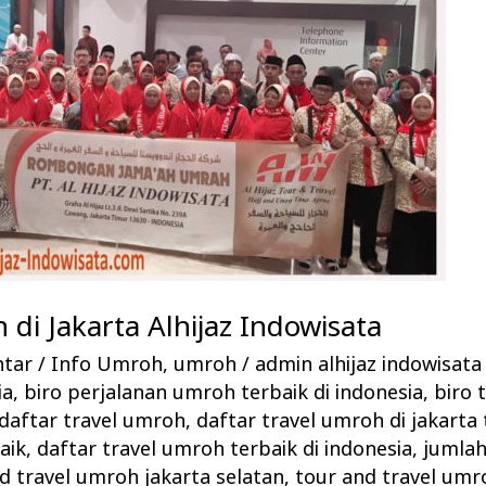
 di Jakarta Alhijaz Indowisata
ntar
/
Info Umroh
,
umroh
/
admin alhijaz indowisat
ia
,
biro perjalanan umroh terbaik di indonesia
,
biro 
daftar travel umroh
,
daftar travel umroh di jakarta 
aik
,
daftar travel umroh terbaik di indonesia
,
jumlah
d travel umroh jakarta selatan
,
tour and travel umr