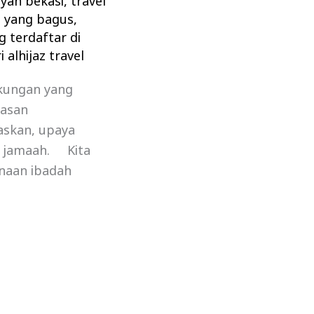
ayah bekasi
,
travel
h yang bagus
,
g terdaftar di
 alhijaz travel
ukungan yang
asan
askan, upaya
h jamaah. Kita
naan ibadah