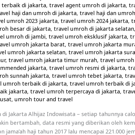
terbaik di jakarta
,
travel agent umroh di jakarta
,
tr
avel haji dan umroh di jakarta
,
travel haji dan umroh
vel umroh 2023 jakarta
,
travel umroh 2024 jakarta
,
t
roh besar di jakarta
,
travel umroh di jakarta selatan
vel umroh di jambi
,
travel umroh eksklusif jakarta
,
tr
ravel umroh jakarta barat
,
travel umroh jakarta mur
vel umroh jakarta selatan
,
travel umroh jakarta sur
ur
,
travel umroh jakarta timur murah
,
travel umroh 
ommended jakarta
,
travel umroh resmi di jakarta
,
tr
roh sunnah jakarta
,
travel umroh tebet jakarta
,
tra
l umroh terbaik di jakarta
,
travel umroh terbaik di j
aik jakarta
,
travel umroh terpercaya di jakarta
,
trav
pusat
,
umroh tour and travel
 di Jakarta Alhijaz Indowisata – setiap tahunnya ca
akin bertambah, data resmi yang diberikan oleh ke
on jama’ah haji tahun 2017 lalu mencapai 221.000 jem