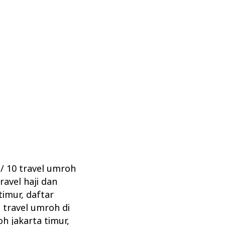
a
/
10 travel umroh
travel haji dan
timur
,
daftar
 travel umroh di
oh jakarta timur
,