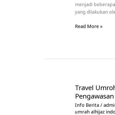
menjadi beberapa 
yang dilakukan ol
Read More »
Travel Umr
Travel
Umroh
Pengawasan
Dukung
Info Berita
/
admin
Upaya
umrah alhijaz ind