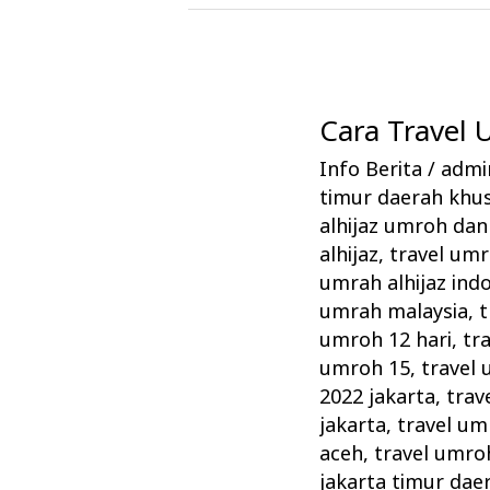
Cara Travel
Cara
Travel
Info Berita
/
admin
Umrah
timur daerah khus
Alhijaz
alhijaz umroh dan 
Memikat
alhijaz
,
travel um
umrah alhijaz ind
Jamaah
umrah malaysia
,
t
umroh 12 hari
,
tr
umroh 15
,
travel 
2022 jakarta
,
trav
jakarta
,
travel um
aceh
,
travel umroh
jakarta timur dae