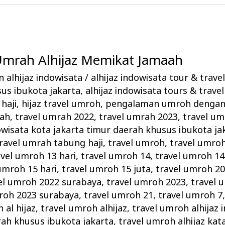
 Umrah Alhijaz Memikat Jamaah
 alhijaz indowisata
/
alhijaz indowisata tour & trave
us ibukota jakarta
,
alhijaz indowisata tours & travel
haji
,
hijaz travel umroh
,
pengalaman umroh dengan 
rah
,
travel umrah 2022
,
travel umrah 2023
,
travel um
owisata kota jakarta timur daerah khusus ibukota ja
ravel umrah tabung haji
,
travel umroh
,
travel umro
avel umroh 13 hari
,
travel umroh 14
,
travel umroh 14
umroh 15 hari
,
travel umroh 15 juta
,
travel umroh 2
el umroh 2022 surabaya
,
travel umroh 2023
,
travel 
roh 2023 surabaya
,
travel umroh 21
,
travel umroh 7
 al hijaz
,
travel umroh alhijaz
,
travel umroh alhijaz 
rah khusus ibukota jakarta
,
travel umroh alhijaz k