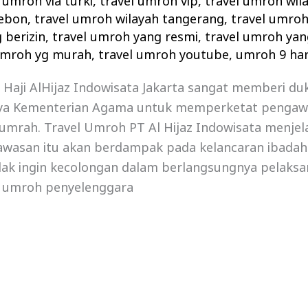
 umroh via turki
,
travel umroh vip
,
travel umroh wil
rebon
,
travel umroh wilayah tangerang
,
travel umro
 berizin
,
travel umroh yang resmi
,
travel umroh yan
umroh yg murah
,
travel umroh youtube
,
umroh 9 hari
 Haji AlHijaz Indowisata Jakarta sangat memberi d
ya Kementerian Agama untuk memperketat pengaw
umrah. Travel Umroh PT Al Hijaz Indowisata menjel
wasan itu akan berdampak pada kelancaran ibada
dak ingin kecolongan dalam berlangsungnya pelaksa
l umroh penyelenggara