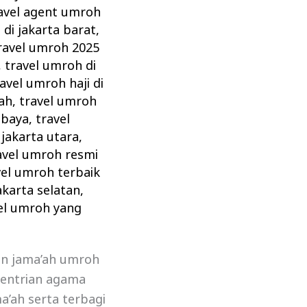
avel agent umroh
 di jakarta barat
,
ravel umroh 2025
,
travel umroh di
avel umroh haji di
ah
,
travel umroh
abaya
,
travel
jakarta utara
,
avel umroh resmi
vel umroh terbaik
akarta selatan
,
el umroh yang
lon jama’ah umroh
mentrian agama
a’ah serta terbagi