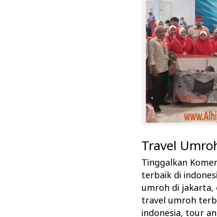
di
Jakarta
Alhijaz
Indowisata
Travel Umroh
Tinggalkan Kome
terbaik di indones
umroh di jakarta
,
travel umroh terb
indonesia
,
tour an