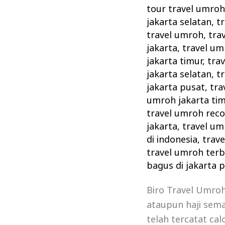
tour travel umroh 
jakarta selatan
,
tr
travel umroh
,
tra
jakarta
,
travel um
jakarta timur
,
tra
jakarta selatan
,
t
jakarta pusat
,
tra
umroh jakarta tim
travel umroh rec
jakarta
,
travel um
di indonesia
,
trave
travel umroh terb
bagus di jakarta 
Biro Travel Umroh
ataupun haji sem
telah tercatat cal