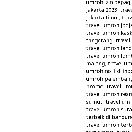
umroh izin depag
jakarta 2023
,
trav
jakarta timur
,
tra
travel umroh jogj
travel umroh kas
tangerang
,
travel
travel umroh lang
travel umroh lom
malang
,
travel u
umroh no 1 di ind
umroh palemban
promo
,
travel um
travel umroh resm
sumut
,
travel um
travel umroh sur
terbaik di bandun
travel umroh terb