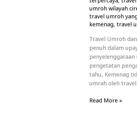
terpercaya
,
travel
umroh wilayah ci
travel umroh yang
kemenag
,
travel 
Travel Umroh dan
penuh dalam upa
penyelenggaraan 
pengetatan penga
tahu, Kemenag ti
umrah oleh trave
Read More »