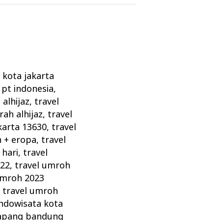
l kota jakarta
 pt indonesia
,
alhijaz
,
travel
rah alhijaz
,
travel
karta 13630
,
travel
h + eropa
,
travel
 hari
,
travel
022
,
travel umroh
umroh 2023
,
travel umroh
indowisata kota
atapang bandung