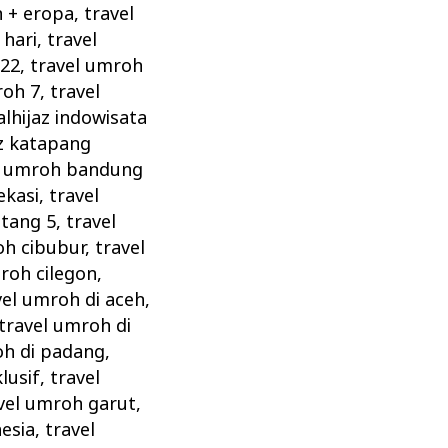
h + eropa
,
travel
 hari
,
travel
022
,
travel umroh
roh 7
,
travel
lhijaz indowisata
az katapang
l umroh bandung
ekasi
,
travel
ntang 5
,
travel
oh cibubur
,
travel
roh cilegon
,
vel umroh di aceh
,
travel umroh di
oh di padang
,
lusif
,
travel
vel umroh garut
,
esia
,
travel