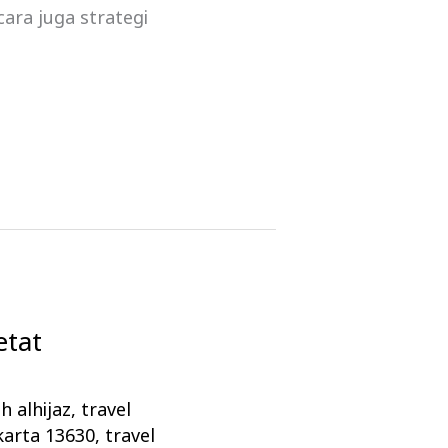
ara juga strategi
tat
h alhijaz
,
travel
karta 13630
,
travel