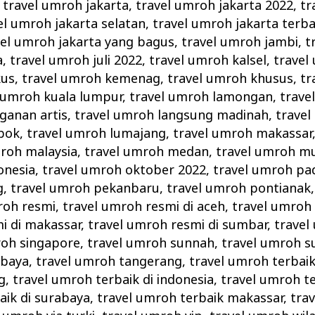
,
travel umroh jakarta
,
travel umroh jakarta 2022
,
tr
el umroh jakarta selatan
,
travel umroh jakarta terba
vel umroh jakarta yang bagus
,
travel umroh jambi
,
t
a
,
travel umroh juli 2022
,
travel umroh kalsel
,
travel
kus
,
travel umroh kemenag
,
travel umroh khusus
,
tr
 umroh kuala lumpur
,
travel umroh lamongan
,
trave
ganan artis
,
travel umroh langsung madinah
,
travel
bok
,
travel umroh lumajang
,
travel umroh makassar
mroh malaysia
,
travel umroh medan
,
travel umroh m
onesia
,
travel umroh oktober 2022
,
travel umroh pa
g
,
travel umroh pekanbaru
,
travel umroh pontianak
roh resmi
,
travel umroh resmi di aceh
,
travel umroh
i di makassar
,
travel umroh resmi di sumbar
,
travel
roh singapore
,
travel umroh sunnah
,
travel umroh s
abaya
,
travel umroh tangerang
,
travel umroh terbai
g
,
travel umroh terbaik di indonesia
,
travel umroh te
aik di surabaya
,
travel umroh terbaik makassar
,
tra