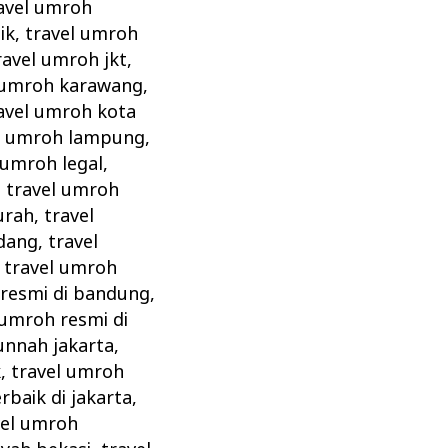
avel umroh
ik
,
travel umroh
ravel umroh jkt
,
 umroh karawang
,
avel umroh kota
l umroh lampung
,
 umroh legal
,
,
travel umroh
urah
,
travel
dang
,
travel
,
travel umroh
 resmi di bandung
,
 umroh resmi di
unnah jakarta
,
k
,
travel umroh
rbaik di jakarta
,
vel umroh