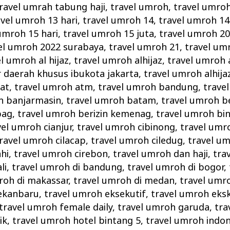
ravel umrah tabung haji
,
travel umroh
,
travel umro
avel umroh 13 hari
,
travel umroh 14
,
travel umroh 14
umroh 15 hari
,
travel umroh 15 juta
,
travel umroh 2
el umroh 2022 surabaya
,
travel umroh 21
,
travel um
l umroh al hijaz
,
travel umroh alhijaz
,
travel umroh a
r daerah khusus ibukota jakarta
,
travel umroh alhij
at
,
travel umroh atm
,
travel umroh bandung
,
trave
h banjarmasin
,
travel umroh batam
,
travel umroh b
pag
,
travel umroh berizin kemenag
,
travel umroh bi
vel umroh cianjur
,
travel umroh cibinong
,
travel umr
ravel umroh cilacap
,
travel umroh ciledug
,
travel um
hi
,
travel umroh cirebon
,
travel umroh dan haji
,
tra
li
,
travel umroh di bandung
,
travel umroh di bogor
,
roh di makassar
,
travel umroh di medan
,
travel umr
pekanbaru
,
travel umroh eksekutif
,
travel umroh eksk
travel umroh female daily
,
travel umroh garuda
,
tra
ik
,
travel umroh hotel bintang 5
,
travel umroh indon