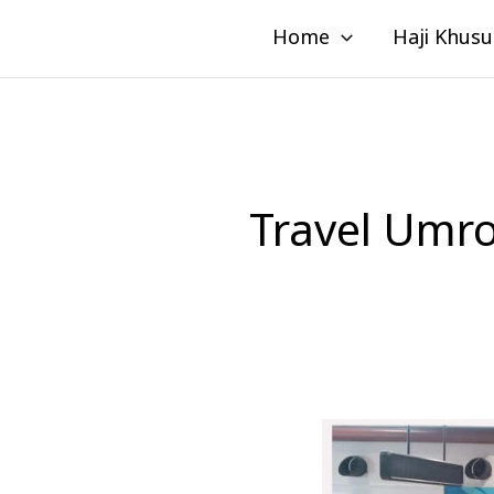
Lewati
Home
Haji Khusu
ke
konten
Travel Umr
Travel
Umroh