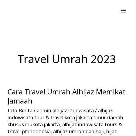
Lewati
ke
konten
Travel Umrah 2023
Cara Travel Umrah Alhijaz Memikat
Cara
Travel
Jamaah
Umrah
Info Berita
/
admin alhijaz indowisata
/
alhijaz
Alhijaz
indowisata tour & travel kota jakarta timur daerah
Memikat
khusus ibukota jakarta
,
alhijaz indowisata tours &
travel pt indonesia
,
alhijaz umroh dan haji
,
hijaz
Jamaah