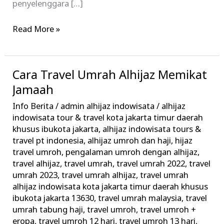
penyelenggara […]
Read More »
Cara Travel Umrah Alhijaz Memikat
Cara
Travel
Jamaah
Umrah
Info Berita
/
admin alhijaz indowisata
/
alhijaz
Alhijaz
indowisata tour & travel kota jakarta timur daerah
Memikat
khusus ibukota jakarta
,
alhijaz indowisata tours &
travel pt indonesia
,
alhijaz umroh dan haji
,
hijaz
Jamaah
travel umroh
,
pengalaman umroh dengan alhijaz
,
travel alhijaz
,
travel umrah
,
travel umrah 2022
,
travel
umrah 2023
,
travel umrah alhijaz
,
travel umrah
alhijaz indowisata kota jakarta timur daerah khusus
ibukota jakarta 13630
,
travel umrah malaysia
,
travel
umrah tabung haji
,
travel umroh
,
travel umroh +
eropa
,
travel umroh 12 hari
,
travel umroh 13 hari
,