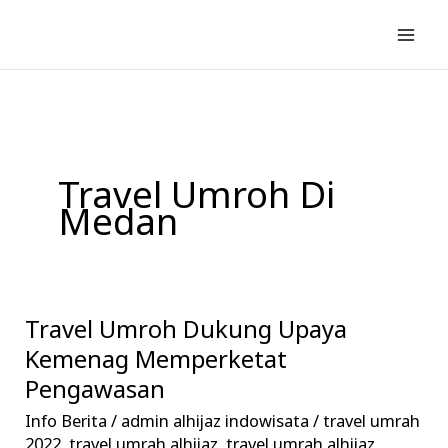
Lewati
ke
konten
Travel Umroh Di
Medan
Travel Umroh Dukung Upaya
Travel
Umroh
Kemenag Memperketat
Dukung
Pengawasan
Upaya
Info Berita
/
admin alhijaz indowisata
/
travel umrah
Kemenag
2022
,
travel umrah alhijaz
,
travel umrah alhijaz