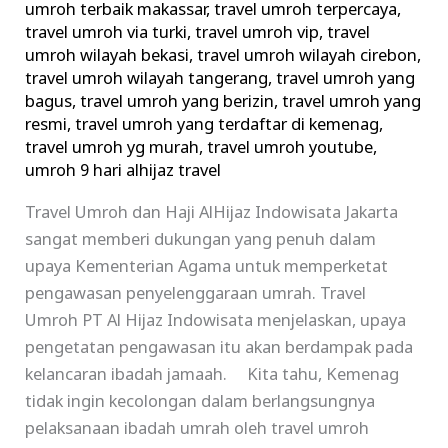
umroh terbaik makassar
,
travel umroh terpercaya
,
travel umroh via turki
,
travel umroh vip
,
travel
umroh wilayah bekasi
,
travel umroh wilayah cirebon
,
travel umroh wilayah tangerang
,
travel umroh yang
bagus
,
travel umroh yang berizin
,
travel umroh yang
resmi
,
travel umroh yang terdaftar di kemenag
,
travel umroh yg murah
,
travel umroh youtube
,
umroh 9 hari alhijaz travel
Travel Umroh dan Haji AlHijaz Indowisata Jakarta
sangat memberi dukungan yang penuh dalam
upaya Kementerian Agama untuk memperketat
pengawasan penyelenggaraan umrah. Travel
Umroh PT Al Hijaz Indowisata menjelaskan, upaya
pengetatan pengawasan itu akan berdampak pada
kelancaran ibadah jamaah. Kita tahu, Kemenag
tidak ingin kecolongan dalam berlangsungnya
pelaksanaan ibadah umrah oleh travel umroh