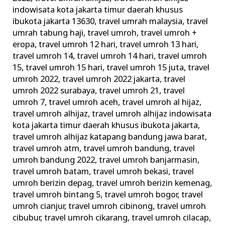
Memperketat
indowisata kota jakarta timur daerah khusus
Pengawasan
ibukota jakarta 13630
,
travel umrah malaysia
,
travel
umrah tabung haji
,
travel umroh
,
travel umroh +
eropa
,
travel umroh 12 hari
,
travel umroh 13 hari
,
travel umroh 14
,
travel umroh 14 hari
,
travel umroh
15
,
travel umroh 15 hari
,
travel umroh 15 juta
,
travel
umroh 2022
,
travel umroh 2022 jakarta
,
travel
umroh 2022 surabaya
,
travel umroh 21
,
travel
umroh 7
,
travel umroh aceh
,
travel umroh al hijaz
,
travel umroh alhijaz
,
travel umroh alhijaz indowisata
kota jakarta timur daerah khusus ibukota jakarta
,
travel umroh alhijaz katapang bandung jawa barat
,
travel umroh atm
,
travel umroh bandung
,
travel
umroh bandung 2022
,
travel umroh banjarmasin
,
travel umroh batam
,
travel umroh bekasi
,
travel
umroh berizin depag
,
travel umroh berizin kemenag
,
travel umroh bintang 5
,
travel umroh bogor
,
travel
umroh cianjur
,
travel umroh cibinong
,
travel umroh
cibubur
,
travel umroh cikarang
,
travel umroh cilacap
,