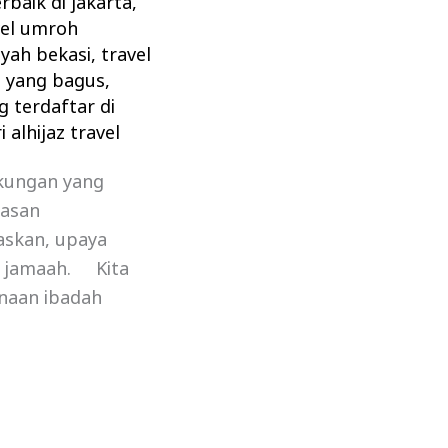
rbaik di jakarta
,
vel umroh
ayah bekasi
,
travel
h yang bagus
,
g terdaftar di
 alhijaz travel
ukungan yang
asan
askan, upaya
h jamaah. Kita
naan ibadah