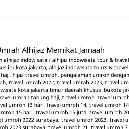
 Umrah Alhijaz Memikat Jamaah
 alhijaz indowisata
/
alhijaz indowisata tour & trave
us ibukota jakarta
,
alhijaz indowisata tours & travel
haji
,
hijaz travel umroh
,
pengalaman umroh dengan 
rah
,
travel umrah 2022
,
travel umrah 2023
,
travel um
owisata kota jakarta timur daerah khusus ibukota ja
ravel umrah tabung haji
,
travel umroh
,
travel umro
avel umroh 13 hari
,
travel umroh 14
,
travel umroh 14
umroh 15 hari
,
travel umroh 15 juta
,
travel umroh 2
el umroh 2022 surabaya
,
travel umroh 2023
,
travel 
roh 2023 surabaya
,
travel umroh 21
,
travel umroh 7