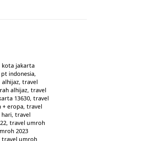
l kota jakarta
 pt indonesia
,
alhijaz
,
travel
rah alhijaz
,
travel
karta 13630
,
travel
h + eropa
,
travel
 hari
,
travel
022
,
travel umroh
umroh 2023
,
travel umroh