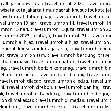
 alhijaz indowisata
/
travel umrah 2022
,
travel umra
owisata kota jakarta timur daerah khusus ibukota ja
ravel umrah tabung haji
,
travel umroh
,
travel umro
avel umroh 13 hari
,
travel umroh 14
,
travel umroh 14
umroh 15 hari
,
travel umroh 15 juta
,
travel umroh 2
el umroh 2022 surabaya
,
travel umroh 21
,
travel um
l umroh al hijaz
,
travel umroh alhijaz
,
travel umroh a
r daerah khusus ibukota jakarta
,
travel umroh alhij
at
,
travel umroh atm
,
travel umroh bandung
,
trave
h banjarmasin
,
travel umroh batam
,
travel umroh b
pag
,
travel umroh berizin kemenag
,
travel umroh bi
vel umroh cianjur
,
travel umroh cibinong
,
travel umr
ravel umroh cilacap
,
travel umroh ciledug
,
travel um
hi
,
travel umroh cirebon
,
travel umroh dan haji
,
tra
li
,
travel umroh di bandung
,
travel umroh di bogor
,
roh di makassar
,
travel umroh di medan
,
travel umr
pekanbaru
,
travel umroh eksekutif
,
travel umroh eksk