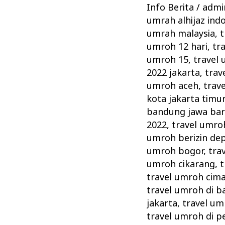
Dukung
Info Berita
/
admin
Upaya
umrah alhijaz ind
Kemenag
umrah malaysia
,
t
Memperketat
umroh 12 hari
,
tr
Pengawasan
umroh 15
,
travel 
2022 jakarta
,
trav
umroh aceh
,
trave
kota jakarta timu
bandung jawa bar
2022
,
travel umro
umroh berizin de
umroh bogor
,
tra
umroh cikarang
,
t
travel umroh cima
travel umroh di ba
jakarta
,
travel um
travel umroh di 