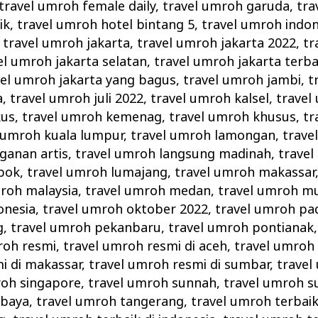
travel umroh female daily
,
travel umroh garuda
,
tra
ik
,
travel umroh hotel bintang 5
,
travel umroh indon
,
travel umroh jakarta
,
travel umroh jakarta 2022
,
tr
el umroh jakarta selatan
,
travel umroh jakarta terba
vel umroh jakarta yang bagus
,
travel umroh jambi
,
t
a
,
travel umroh juli 2022
,
travel umroh kalsel
,
travel
kus
,
travel umroh kemenag
,
travel umroh khusus
,
tr
 umroh kuala lumpur
,
travel umroh lamongan
,
trave
ganan artis
,
travel umroh langsung madinah
,
travel
bok
,
travel umroh lumajang
,
travel umroh makassar
mroh malaysia
,
travel umroh medan
,
travel umroh m
onesia
,
travel umroh oktober 2022
,
travel umroh pa
g
,
travel umroh pekanbaru
,
travel umroh pontianak
roh resmi
,
travel umroh resmi di aceh
,
travel umroh
i di makassar
,
travel umroh resmi di sumbar
,
travel
roh singapore
,
travel umroh sunnah
,
travel umroh s
abaya
,
travel umroh tangerang
,
travel umroh terbai