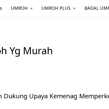
s
UMROH
UMROH PLUS
BADAL UM
oh Yg Murah
oh Dukung Upaya Kemenag Memperke