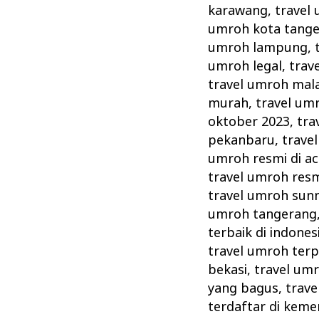
karawang
,
travel
umroh kota tang
umroh lampung
,
umroh legal
,
trav
travel umroh mal
murah
,
travel umr
oktober 2023
,
tra
pekanbaru
,
trave
umroh resmi di a
travel umroh resm
travel umroh sun
umroh tangerang
terbaik di indones
travel umroh ter
bekasi
,
travel umr
yang bagus
,
trave
terdaftar di kem