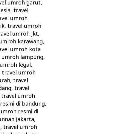
vel umroh garut
,
esia
,
travel
avel umroh
ik
,
travel umroh
ravel umroh jkt
,
 umroh karawang
,
avel umroh kota
l umroh lampung
,
 umroh legal
,
,
travel umroh
urah
,
travel
dang
,
travel
,
travel umroh
 resmi di bandung
,
 umroh resmi di
unnah jakarta
,
k
,
travel umroh