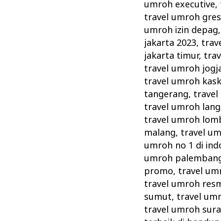
umroh executive
,
travel umroh gres
umroh izin depag
jakarta 2023
,
trav
jakarta timur
,
tra
travel umroh jogj
travel umroh kas
tangerang
,
travel
travel umroh lang
travel umroh lom
malang
,
travel u
umroh no 1 di ind
umroh palemban
promo
,
travel um
travel umroh resm
sumut
,
travel um
travel umroh sur