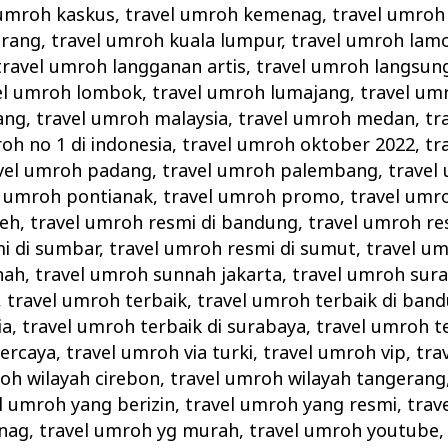
 umroh kaskus
,
travel umroh kemenag
,
travel umroh
erang
,
travel umroh kuala lumpur
,
travel umroh lam
travel umroh langganan artis
,
travel umroh langsun
el umroh lombok
,
travel umroh lumajang
,
travel um
ang
,
travel umroh malaysia
,
travel umroh medan
,
tr
oh no 1 di indonesia
,
travel umroh oktober 2022
,
tr
vel umroh padang
,
travel umroh palembang
,
travel
l umroh pontianak
,
travel umroh promo
,
travel umr
ceh
,
travel umroh resmi di bandung
,
travel umroh re
i di sumbar
,
travel umroh resmi di sumut
,
travel u
nah
,
travel umroh sunnah jakarta
,
travel umroh sur
,
travel umroh terbaik
,
travel umroh terbaik di ban
ia
,
travel umroh terbaik di surabaya
,
travel umroh t
percaya
,
travel umroh via turki
,
travel umroh vip
,
tra
oh wilayah cirebon
,
travel umroh wilayah tangerang
l umroh yang berizin
,
travel umroh yang resmi
,
trav
enag
,
travel umroh yg murah
,
travel umroh youtube