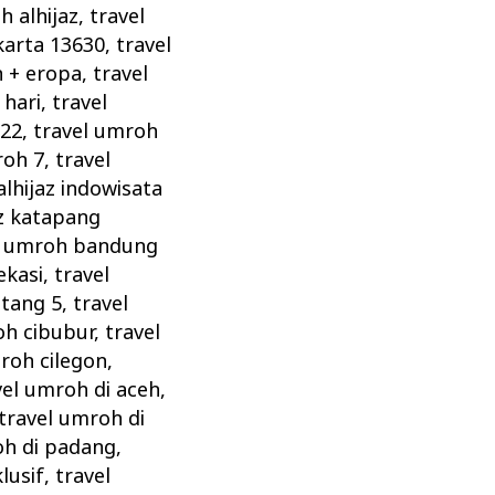
h alhijaz
,
travel
karta 13630
,
travel
h + eropa
,
travel
 hari
,
travel
022
,
travel umroh
roh 7
,
travel
lhijaz indowisata
az katapang
l umroh bandung
ekasi
,
travel
ntang 5
,
travel
oh cibubur
,
travel
roh cilegon
,
vel umroh di aceh
,
travel umroh di
oh di padang
,
lusif
,
travel