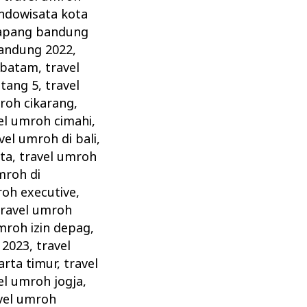
indowisata kota
atapang bandung
bandung 2022
,
 batam
,
travel
ntang 5
,
travel
roh cikarang
,
el umroh cimahi
,
vel umroh di bali
,
rta
,
travel umroh
mroh di
roh executive
,
travel umroh
mroh izin depag
,
 2023
,
travel
arta timur
,
travel
el umroh jogja
,
vel umroh