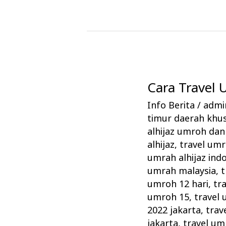
Cara Travel
Cara
Travel
Info Berita
/
admin
Umrah
timur daerah khus
Alhijaz
alhijaz umroh dan 
Memikat
alhijaz
,
travel um
umrah alhijaz ind
Jamaah
umrah malaysia
,
t
umroh 12 hari
,
tr
umroh 15
,
travel 
2022 jakarta
,
trav
jakarta
,
travel um