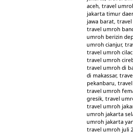
aceh
,
travel umroh
jakarta timur dae
jawa barat
,
trave
travel umroh ban
umroh berizin de
umroh cianjur
,
tra
travel umroh cila
travel umroh cire
travel umroh di 
di makassar
,
trav
pekanbaru
,
trave
travel umroh fema
gresik
,
travel umr
travel umroh jaka
umroh jakarta sel
umroh jakarta ya
travel umroh juli 