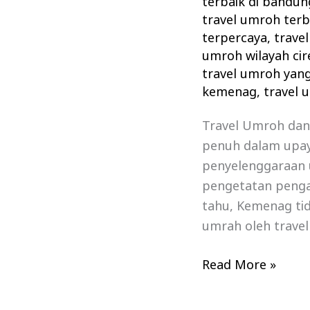
terbaik di bandun
travel umroh terb
terpercaya
,
travel
umroh wilayah ci
travel umroh yang
kemenag
,
travel 
Travel Umroh dan
penuh dalam upa
penyelenggaraan 
pengetatan penga
tahu, Kemenag ti
umrah oleh trave
Read More »