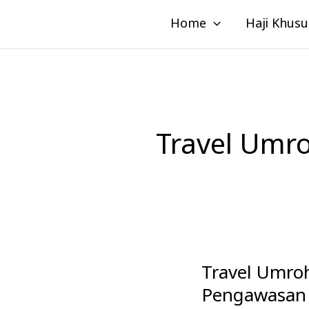
Lewati
Home
Haji Khusu
ke
konten
Travel Umr
Travel Umr
Travel
Umroh
Pengawasan