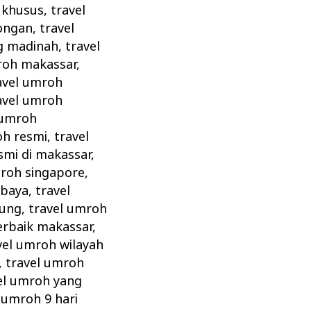
 khusus
,
travel
ongan
,
travel
g madinah
,
travel
roh makassar
,
avel umroh
avel umroh
 umroh
oh resmi
,
travel
smi di makassar
,
mroh singapore
,
abaya
,
travel
dung
,
travel umroh
erbaik makassar
,
vel umroh wilayah
,
travel umroh
el umroh yang
,
umroh 9 hari