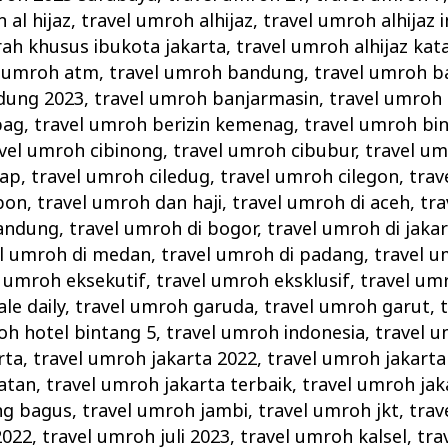
 al hijaz
,
travel umroh alhijaz
,
travel umroh alhijaz 
rah khusus ibukota jakarta
,
travel umroh alhijaz k
l umroh atm
,
travel umroh bandung
,
travel umroh 
dung 2023
,
travel umroh banjarmasin
,
travel umroh
pag
,
travel umroh berizin kemenag
,
travel umroh bi
vel umroh cibinong
,
travel umroh cibubur
,
travel um
cap
,
travel umroh ciledug
,
travel umroh cilegon
,
trav
bon
,
travel umroh dan haji
,
travel umroh di aceh
,
tra
bandung
,
travel umroh di bogor
,
travel umroh di jaka
el umroh di medan
,
travel umroh di padang
,
travel u
l umroh eksekutif
,
travel umroh eksklusif
,
travel um
le daily
,
travel umroh garuda
,
travel umroh garut
,
oh hotel bintang 5
,
travel umroh indonesia
,
travel u
rta
,
travel umroh jakarta 2022
,
travel umroh jakarta
atan
,
travel umroh jakarta terbaik
,
travel umroh jak
ng bagus
,
travel umroh jambi
,
travel umroh jkt
,
trav
2022
,
travel umroh juli 2023
,
travel umroh kalsel
,
tra