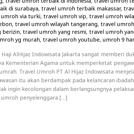
g
,
travel umroh terbaik di indonesia
,
travel umroh te
aik di surabaya
,
travel umroh terbaik makassar
,
tra
 umroh via turki
,
travel umroh vip
,
travel umroh wil
rebon
,
travel umroh wilayah tangerang
,
travel umro
 berizin
,
travel umroh yang resmi
,
travel umroh yan
umroh yg murah
,
travel umroh youtube
,
umroh 9 hari
 Haji AlHijaz Indowisata Jakarta sangat memberi d
ya Kementerian Agama untuk memperketat pengaw
umrah. Travel Umroh PT Al Hijaz Indowisata menjel
wasan itu akan berdampak pada kelancaran ibada
dak ingin kecolongan dalam berlangsungnya pelaksa
l umroh penyelenggara […]