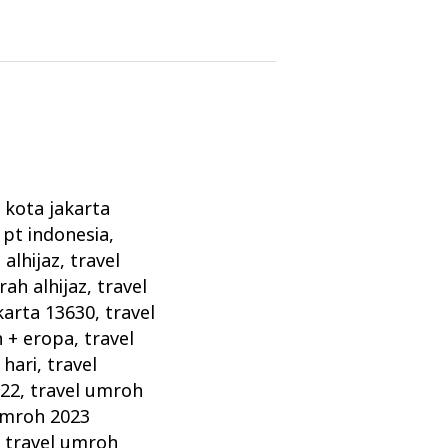
l kota jakarta
 pt indonesia
,
alhijaz
,
travel
rah alhijaz
,
travel
karta 13630
,
travel
h + eropa
,
travel
 hari
,
travel
022
,
travel umroh
umroh 2023
,
travel umroh