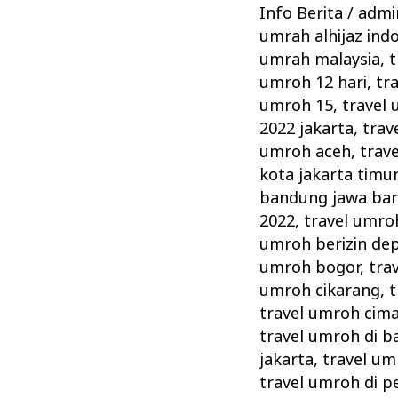
Dukung
Info Berita
/
admin
Upaya
umrah alhijaz ind
Kemenag
umrah malaysia
,
t
Memperketat
umroh 12 hari
,
tr
Pengawasan
umroh 15
,
travel 
2022 jakarta
,
trav
umroh aceh
,
trave
kota jakarta timu
bandung jawa bar
2022
,
travel umro
umroh berizin de
umroh bogor
,
tra
umroh cikarang
,
t
travel umroh cima
travel umroh di ba
jakarta
,
travel um
travel umroh di 