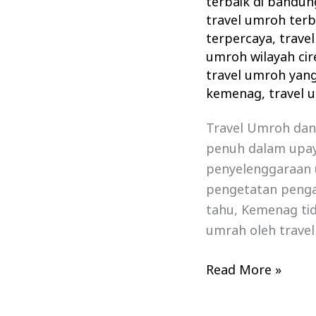
terbaik di bandun
travel umroh terb
terpercaya
,
travel
umroh wilayah ci
travel umroh yang
kemenag
,
travel 
Travel Umroh dan
penuh dalam upa
penyelenggaraan 
pengetatan penga
tahu, Kemenag ti
umrah oleh trave
Read More »