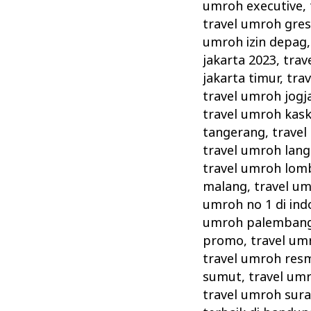
umroh executive
,
travel umroh gres
umroh izin depag
jakarta 2023
,
trav
jakarta timur
,
tra
travel umroh jogj
travel umroh kas
tangerang
,
travel
travel umroh lang
travel umroh lom
malang
,
travel u
umroh no 1 di ind
umroh palemban
promo
,
travel um
travel umroh resm
sumut
,
travel um
travel umroh sur