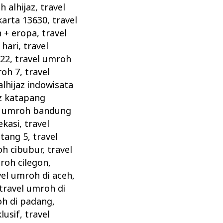
h alhijaz
,
travel
karta 13630
,
travel
h + eropa
,
travel
 hari
,
travel
022
,
travel umroh
roh 7
,
travel
lhijaz indowisata
az katapang
l umroh bandung
ekasi
,
travel
ntang 5
,
travel
oh cibubur
,
travel
roh cilegon
,
vel umroh di aceh
,
travel umroh di
oh di padang
,
lusif
,
travel