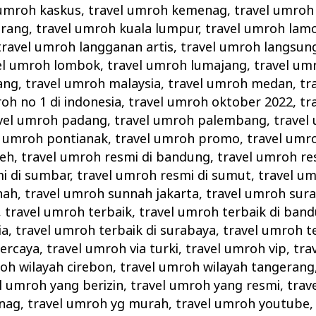
 umroh kaskus
,
travel umroh kemenag
,
travel umroh
erang
,
travel umroh kuala lumpur
,
travel umroh lam
travel umroh langganan artis
,
travel umroh langsun
el umroh lombok
,
travel umroh lumajang
,
travel um
ang
,
travel umroh malaysia
,
travel umroh medan
,
tr
oh no 1 di indonesia
,
travel umroh oktober 2022
,
tr
vel umroh padang
,
travel umroh palembang
,
travel
l umroh pontianak
,
travel umroh promo
,
travel umr
ceh
,
travel umroh resmi di bandung
,
travel umroh re
i di sumbar
,
travel umroh resmi di sumut
,
travel u
nah
,
travel umroh sunnah jakarta
,
travel umroh sur
,
travel umroh terbaik
,
travel umroh terbaik di ban
ia
,
travel umroh terbaik di surabaya
,
travel umroh t
percaya
,
travel umroh via turki
,
travel umroh vip
,
tra
oh wilayah cirebon
,
travel umroh wilayah tangerang
l umroh yang berizin
,
travel umroh yang resmi
,
trav
enag
,
travel umroh yg murah
,
travel umroh youtube