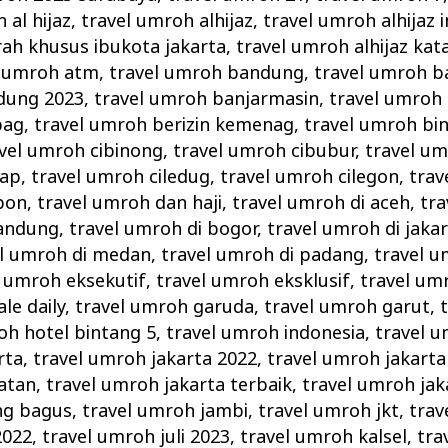
 al hijaz
,
travel umroh alhijaz
,
travel umroh alhijaz 
rah khusus ibukota jakarta
,
travel umroh alhijaz k
l umroh atm
,
travel umroh bandung
,
travel umroh 
dung 2023
,
travel umroh banjarmasin
,
travel umroh
pag
,
travel umroh berizin kemenag
,
travel umroh bi
vel umroh cibinong
,
travel umroh cibubur
,
travel um
cap
,
travel umroh ciledug
,
travel umroh cilegon
,
trav
bon
,
travel umroh dan haji
,
travel umroh di aceh
,
tra
bandung
,
travel umroh di bogor
,
travel umroh di jaka
el umroh di medan
,
travel umroh di padang
,
travel u
l umroh eksekutif
,
travel umroh eksklusif
,
travel um
le daily
,
travel umroh garuda
,
travel umroh garut
,
oh hotel bintang 5
,
travel umroh indonesia
,
travel u
rta
,
travel umroh jakarta 2022
,
travel umroh jakarta
atan
,
travel umroh jakarta terbaik
,
travel umroh jak
ng bagus
,
travel umroh jambi
,
travel umroh jkt
,
trav
2022
,
travel umroh juli 2023
,
travel umroh kalsel
,
tra