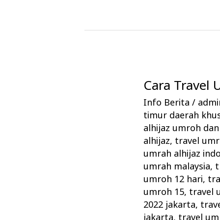
Cara Travel
Cara
Travel
Info Berita
/
admin
Umrah
timur daerah khus
Alhijaz
alhijaz umroh dan 
Memikat
alhijaz
,
travel um
umrah alhijaz ind
Jamaah
umrah malaysia
,
t
umroh 12 hari
,
tr
umroh 15
,
travel 
2022 jakarta
,
trav
jakarta
,
travel um