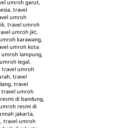
vel umroh garut
,
esia
,
travel
avel umroh
ik
,
travel umroh
ravel umroh jkt
,
 umroh karawang
,
avel umroh kota
l umroh lampung
,
 umroh legal
,
,
travel umroh
urah
,
travel
dang
,
travel
,
travel umroh
 resmi di bandung
,
 umroh resmi di
unnah jakarta
,
k
,
travel umroh