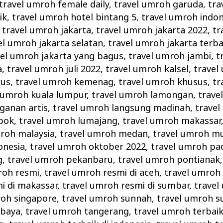
travel umroh female daily
,
travel umroh garuda
,
tra
ik
,
travel umroh hotel bintang 5
,
travel umroh indon
,
travel umroh jakarta
,
travel umroh jakarta 2022
,
tr
el umroh jakarta selatan
,
travel umroh jakarta terba
vel umroh jakarta yang bagus
,
travel umroh jambi
,
t
a
,
travel umroh juli 2022
,
travel umroh kalsel
,
travel
kus
,
travel umroh kemenag
,
travel umroh khusus
,
tr
 umroh kuala lumpur
,
travel umroh lamongan
,
trave
ganan artis
,
travel umroh langsung madinah
,
travel
bok
,
travel umroh lumajang
,
travel umroh makassar
mroh malaysia
,
travel umroh medan
,
travel umroh m
onesia
,
travel umroh oktober 2022
,
travel umroh pa
g
,
travel umroh pekanbaru
,
travel umroh pontianak
roh resmi
,
travel umroh resmi di aceh
,
travel umroh
i di makassar
,
travel umroh resmi di sumbar
,
travel
roh singapore
,
travel umroh sunnah
,
travel umroh s
abaya
,
travel umroh tangerang
,
travel umroh terbai