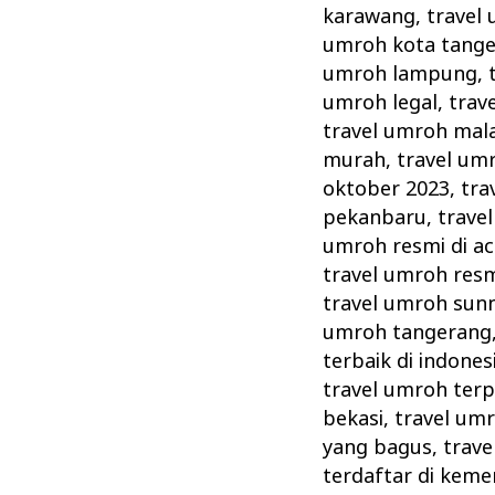
karawang
,
travel
umroh kota tang
umroh lampung
,
umroh legal
,
trav
travel umroh mal
murah
,
travel umr
oktober 2023
,
tra
pekanbaru
,
trave
umroh resmi di a
travel umroh resm
travel umroh sun
umroh tangerang
terbaik di indones
travel umroh ter
bekasi
,
travel umr
yang bagus
,
trave
terdaftar di kem