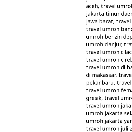
aceh
,
travel umroh
jakarta timur dae
jawa barat
,
trave
travel umroh ban
umroh berizin de
umroh cianjur
,
tra
travel umroh cila
travel umroh cire
travel umroh di 
di makassar
,
trav
pekanbaru
,
trave
travel umroh fema
gresik
,
travel umr
travel umroh jaka
umroh jakarta sel
umroh jakarta ya
travel umroh juli 