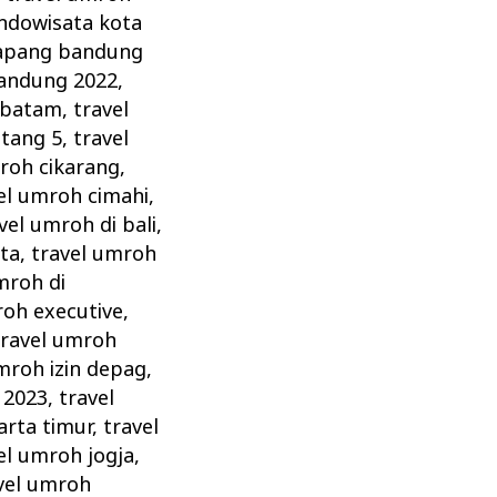
indowisata kota
atapang bandung
bandung 2022
,
 batam
,
travel
ntang 5
,
travel
roh cikarang
,
el umroh cimahi
,
vel umroh di bali
,
rta
,
travel umroh
mroh di
roh executive
,
travel umroh
mroh izin depag
,
 2023
,
travel
arta timur
,
travel
el umroh jogja
,
vel umroh