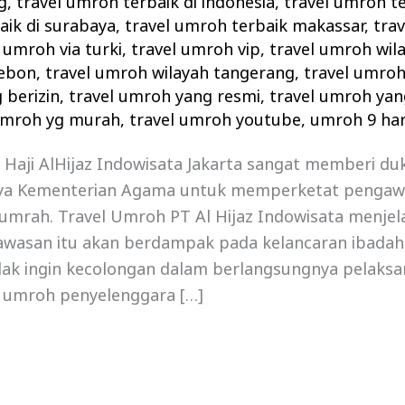
g
,
travel umroh terbaik di indonesia
,
travel umroh te
aik di surabaya
,
travel umroh terbaik makassar
,
tra
 umroh via turki
,
travel umroh vip
,
travel umroh wil
rebon
,
travel umroh wilayah tangerang
,
travel umro
 berizin
,
travel umroh yang resmi
,
travel umroh yan
umroh yg murah
,
travel umroh youtube
,
umroh 9 hari
 Haji AlHijaz Indowisata Jakarta sangat memberi d
ya Kementerian Agama untuk memperketat pengaw
umrah. Travel Umroh PT Al Hijaz Indowisata menjel
wasan itu akan berdampak pada kelancaran ibada
dak ingin kecolongan dalam berlangsungnya pelaksa
l umroh penyelenggara […]