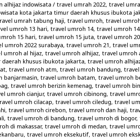
 alhijaz indowisata
/
travel umrah 2022
,
travel umra
owisata kota jakarta timur daerah khusus ibukota ja
ravel umrah tabung haji
,
travel umroh
,
travel umro
avel umroh 13 hari
,
travel umroh 14
,
travel umroh 14
umroh 15 hari
,
travel umroh 15 juta
,
travel umroh 2
el umroh 2022 surabaya
,
travel umroh 21
,
travel um
l umroh al hijaz
,
travel umroh alhijaz
,
travel umroh a
r daerah khusus ibukota jakarta
,
travel umroh alhij
at
,
travel umroh atm
,
travel umroh bandung
,
trave
h banjarmasin
,
travel umroh batam
,
travel umroh b
pag
,
travel umroh berizin kemenag
,
travel umroh bi
vel umroh cianjur
,
travel umroh cibinong
,
travel umr
ravel umroh cilacap
,
travel umroh ciledug
,
travel um
hi
,
travel umroh cirebon
,
travel umroh dan haji
,
tra
li
,
travel umroh di bandung
,
travel umroh di bogor
,
roh di makassar
,
travel umroh di medan
,
travel umr
pekanbaru
,
travel umroh eksekutif
,
travel umroh eksk