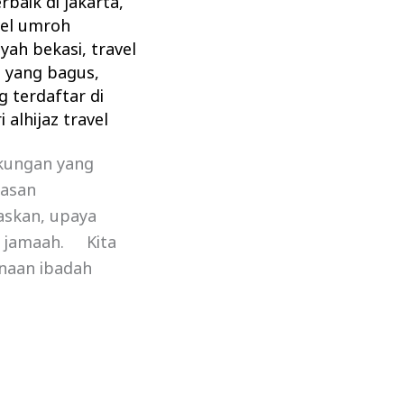
rbaik di jakarta
,
vel umroh
ayah bekasi
,
travel
h yang bagus
,
g terdaftar di
 alhijaz travel
ukungan yang
asan
askan, upaya
h jamaah. Kita
naan ibadah