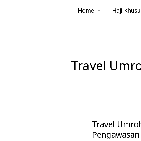
Lewati
Home
Haji Khusu
ke
konten
Travel Umro
Travel Umr
Travel
Umroh
Pengawasan