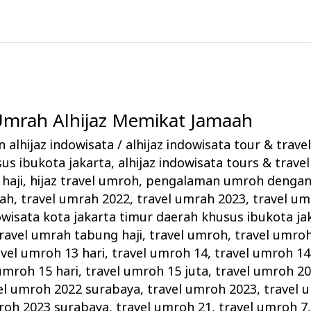
 Umrah Alhijaz Memikat Jamaah
 alhijaz indowisata
/
alhijaz indowisata tour & trave
us ibukota jakarta
,
alhijaz indowisata tours & travel
haji
,
hijaz travel umroh
,
pengalaman umroh dengan 
rah
,
travel umrah 2022
,
travel umrah 2023
,
travel um
owisata kota jakarta timur daerah khusus ibukota ja
ravel umrah tabung haji
,
travel umroh
,
travel umro
avel umroh 13 hari
,
travel umroh 14
,
travel umroh 14
umroh 15 hari
,
travel umroh 15 juta
,
travel umroh 2
el umroh 2022 surabaya
,
travel umroh 2023
,
travel 
roh 2023 surabaya
,
travel umroh 21
,
travel umroh 7