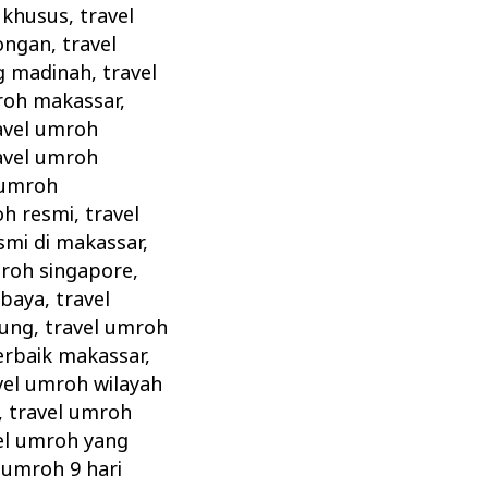
 khusus
,
travel
ongan
,
travel
g madinah
,
travel
roh makassar
,
avel umroh
avel umroh
 umroh
oh resmi
,
travel
smi di makassar
,
mroh singapore
,
abaya
,
travel
dung
,
travel umroh
erbaik makassar
,
vel umroh wilayah
,
travel umroh
el umroh yang
,
umroh 9 hari