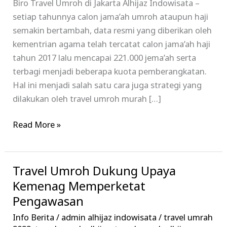
Biro Travel Umroh di Jakarta Alhijaz Indowisata –
setiap tahunnya calon jama’ah umroh ataupun haji
semakin bertambah, data resmi yang diberikan oleh
kementrian agama telah tercatat calon jama’ah haji
tahun 2017 lalu mencapai 221.000 jema’ah serta
terbagi menjadi beberapa kuota pemberangkatan.
Hal ini menjadi salah satu cara juga strategi yang
dilakukan oleh travel umroh murah […]
Read More »
Travel Umroh Dukung Upaya
Travel
Umroh
Kemenag Memperketat
Dukung
Pengawasan
Upaya
Info Berita
/
admin alhijaz indowisata
/
travel umrah
Kemenag