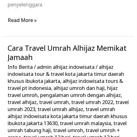
penyelenggara
Read More »
Cara Travel Umrah Alhijaz Memikat
Cara
Travel
Jamaah
Umrah
Info Berita
/
admin alhijaz indowisata
/
alhijaz
Alhijaz
indowisata tour & travel kota jakarta timur daerah
Memikat
khusus ibukota jakarta
,
alhijaz indowisata tours &
travel pt indonesia
,
alhijaz umroh dan haji
,
hijaz
Jamaah
travel umroh
,
pengalaman umroh dengan alhijaz
,
travel alhijaz
,
travel umrah
,
travel umrah 2022
,
travel
umrah 2023
,
travel umrah alhijaz
,
travel umrah
alhijaz indowisata kota jakarta timur daerah khusus
ibukota jakarta 13630
,
travel umrah malaysia
,
travel
umrah tabung haji
,
travel umroh
,
travel umroh +