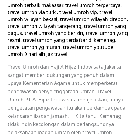
umroh terbaik makassar
,
travel umroh terpercaya
,
travel umroh via turki
,
travel umroh vip
,
travel
umroh wilayah bekasi
,
travel umroh wilayah cirebon
,
travel umroh wilayah tangerang
,
travel umroh yang
bagus
,
travel umroh yang berizin
,
travel umroh yang
resmi
,
travel umroh yang terdaftar di kemenag
,
travel umroh yg murah
,
travel umroh youtube
,
umroh 9 hari alhijaz travel
Travel Umroh dan Haji AlHijaz Indowisata Jakarta
sangat memberi dukungan yang penuh dalam
upaya Kementerian Agama untuk memperketat
pengawasan penyelenggaraan umrah. Travel
Umroh PT Al Hijaz Indowisata menjelaskan, upaya
pengetatan pengawasan itu akan berdampak pada
kelancaran ibadah jamaah. Kita tahu, Kemenag
tidak ingin kecolongan dalam berlangsungnya
pelaksanaan ibadah umrah oleh travel umroh