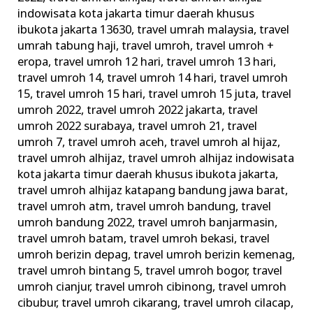
Memperketat
indowisata kota jakarta timur daerah khusus
Pengawasan
ibukota jakarta 13630
,
travel umrah malaysia
,
travel
umrah tabung haji
,
travel umroh
,
travel umroh +
eropa
,
travel umroh 12 hari
,
travel umroh 13 hari
,
travel umroh 14
,
travel umroh 14 hari
,
travel umroh
15
,
travel umroh 15 hari
,
travel umroh 15 juta
,
travel
umroh 2022
,
travel umroh 2022 jakarta
,
travel
umroh 2022 surabaya
,
travel umroh 21
,
travel
umroh 7
,
travel umroh aceh
,
travel umroh al hijaz
,
travel umroh alhijaz
,
travel umroh alhijaz indowisata
kota jakarta timur daerah khusus ibukota jakarta
,
travel umroh alhijaz katapang bandung jawa barat
,
travel umroh atm
,
travel umroh bandung
,
travel
umroh bandung 2022
,
travel umroh banjarmasin
,
travel umroh batam
,
travel umroh bekasi
,
travel
umroh berizin depag
,
travel umroh berizin kemenag
,
travel umroh bintang 5
,
travel umroh bogor
,
travel
umroh cianjur
,
travel umroh cibinong
,
travel umroh
cibubur
,
travel umroh cikarang
,
travel umroh cilacap
,