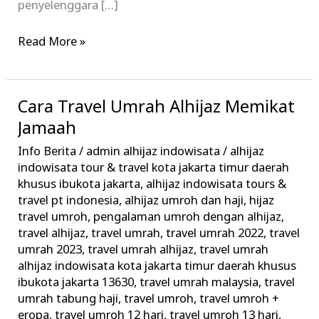
penyelenggara […]
Read More »
Cara Travel Umrah Alhijaz Memikat
Cara
Travel
Jamaah
Umrah
Info Berita
/
admin alhijaz indowisata
/
alhijaz
Alhijaz
indowisata tour & travel kota jakarta timur daerah
Memikat
khusus ibukota jakarta
,
alhijaz indowisata tours &
travel pt indonesia
,
alhijaz umroh dan haji
,
hijaz
Jamaah
travel umroh
,
pengalaman umroh dengan alhijaz
,
travel alhijaz
,
travel umrah
,
travel umrah 2022
,
travel
umrah 2023
,
travel umrah alhijaz
,
travel umrah
alhijaz indowisata kota jakarta timur daerah khusus
ibukota jakarta 13630
,
travel umrah malaysia
,
travel
umrah tabung haji
,
travel umroh
,
travel umroh +
eropa
,
travel umroh 12 hari
,
travel umroh 13 hari
,