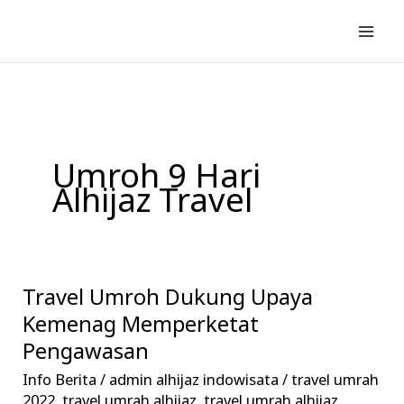
Lewati
ke
konten
Umroh 9 Hari
Alhijaz Travel
Travel Umroh Dukung Upaya
Travel
Umroh
Kemenag Memperketat
Dukung
Pengawasan
Upaya
Info Berita
/
admin alhijaz indowisata
/
travel umrah
Kemenag
2022
,
travel umrah alhijaz
,
travel umrah alhijaz