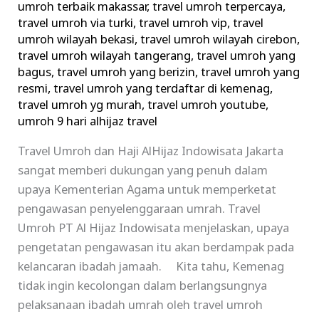
umroh terbaik makassar
,
travel umroh terpercaya
,
travel umroh via turki
,
travel umroh vip
,
travel
umroh wilayah bekasi
,
travel umroh wilayah cirebon
,
travel umroh wilayah tangerang
,
travel umroh yang
bagus
,
travel umroh yang berizin
,
travel umroh yang
resmi
,
travel umroh yang terdaftar di kemenag
,
travel umroh yg murah
,
travel umroh youtube
,
umroh 9 hari alhijaz travel
Travel Umroh dan Haji AlHijaz Indowisata Jakarta
sangat memberi dukungan yang penuh dalam
upaya Kementerian Agama untuk memperketat
pengawasan penyelenggaraan umrah. Travel
Umroh PT Al Hijaz Indowisata menjelaskan, upaya
pengetatan pengawasan itu akan berdampak pada
kelancaran ibadah jamaah. Kita tahu, Kemenag
tidak ingin kecolongan dalam berlangsungnya
pelaksanaan ibadah umrah oleh travel umroh