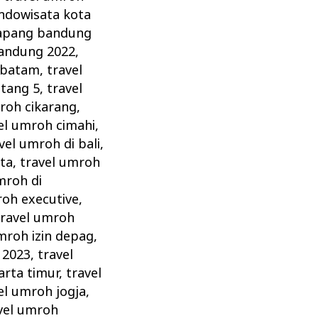
indowisata kota
atapang bandung
bandung 2022
,
 batam
,
travel
ntang 5
,
travel
roh cikarang
,
el umroh cimahi
,
vel umroh di bali
,
rta
,
travel umroh
mroh di
roh executive
,
travel umroh
mroh izin depag
,
 2023
,
travel
arta timur
,
travel
el umroh jogja
,
vel umroh