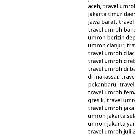
aceh
,
travel umroh
jakarta timur dae
jawa barat
,
trave
travel umroh ban
umroh berizin de
umroh cianjur
,
tra
travel umroh cila
travel umroh cire
travel umroh di 
di makassar
,
trav
pekanbaru
,
trave
travel umroh fema
gresik
,
travel umr
travel umroh jaka
umroh jakarta sel
umroh jakarta ya
travel umroh juli 