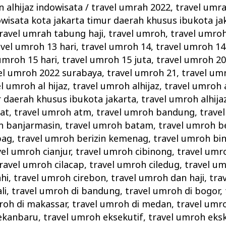
 alhijaz indowisata
/
travel umrah 2022
,
travel umra
owisata kota jakarta timur daerah khusus ibukota ja
ravel umrah tabung haji
,
travel umroh
,
travel umro
avel umroh 13 hari
,
travel umroh 14
,
travel umroh 14
umroh 15 hari
,
travel umroh 15 juta
,
travel umroh 2
el umroh 2022 surabaya
,
travel umroh 21
,
travel um
l umroh al hijaz
,
travel umroh alhijaz
,
travel umroh a
r daerah khusus ibukota jakarta
,
travel umroh alhij
at
,
travel umroh atm
,
travel umroh bandung
,
trave
h banjarmasin
,
travel umroh batam
,
travel umroh b
pag
,
travel umroh berizin kemenag
,
travel umroh bi
vel umroh cianjur
,
travel umroh cibinong
,
travel umr
ravel umroh cilacap
,
travel umroh ciledug
,
travel um
hi
,
travel umroh cirebon
,
travel umroh dan haji
,
tra
li
,
travel umroh di bandung
,
travel umroh di bogor
,
roh di makassar
,
travel umroh di medan
,
travel umr
pekanbaru
,
travel umroh eksekutif
,
travel umroh eksk