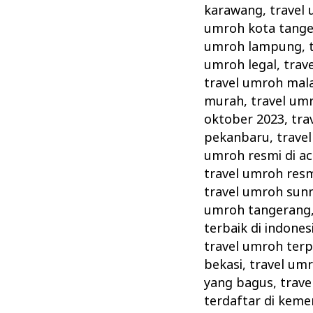
karawang
,
travel
umroh kota tang
umroh lampung
,
umroh legal
,
trav
travel umroh mal
murah
,
travel umr
oktober 2023
,
tra
pekanbaru
,
trave
umroh resmi di a
travel umroh resm
travel umroh sun
umroh tangerang
terbaik di indones
travel umroh ter
bekasi
,
travel umr
yang bagus
,
trave
terdaftar di kem