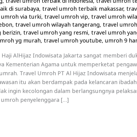
g
,
travel umroh terbaik di indonesia
,
travel umroh te
aik di surabaya
,
travel umroh terbaik makassar
,
tra
 umroh via turki
,
travel umroh vip
,
travel umroh wil
rebon
,
travel umroh wilayah tangerang
,
travel umro
 berizin
,
travel umroh yang resmi
,
travel umroh yan
umroh yg murah
,
travel umroh youtube
,
umroh 9 hari
 Haji AlHijaz Indowisata Jakarta sangat memberi d
ya Kementerian Agama untuk memperketat pengaw
umrah. Travel Umroh PT Al Hijaz Indowisata menjel
wasan itu akan berdampak pada kelancaran ibada
dak ingin kecolongan dalam berlangsungnya pelaksa
l umroh penyelenggara […]