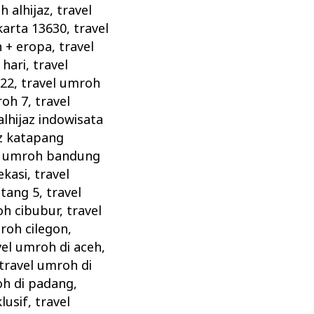
h alhijaz
,
travel
karta 13630
,
travel
h + eropa
,
travel
 hari
,
travel
022
,
travel umroh
roh 7
,
travel
lhijaz indowisata
az katapang
l umroh bandung
ekasi
,
travel
ntang 5
,
travel
oh cibubur
,
travel
roh cilegon
,
vel umroh di aceh
,
travel umroh di
oh di padang
,
lusif
,
travel