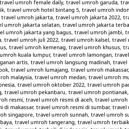
travel umroh female daily
,
travel umroh garuda
,
tra
ik
,
travel umroh hotel bintang 5
,
travel umroh indon
,
travel umroh jakarta
,
travel umroh jakarta 2022
,
tr
el umroh jakarta selatan
,
travel umroh jakarta terba
vel umroh jakarta yang bagus
,
travel umroh jambi
,
t
a
,
travel umroh juli 2022
,
travel umroh kalsel
,
travel
kus
,
travel umroh kemenag
,
travel umroh khusus
,
tr
 umroh kuala lumpur
,
travel umroh lamongan
,
trave
ganan artis
,
travel umroh langsung madinah
,
travel
bok
,
travel umroh lumajang
,
travel umroh makassar
mroh malaysia
,
travel umroh medan
,
travel umroh m
onesia
,
travel umroh oktober 2022
,
travel umroh pa
g
,
travel umroh pekanbaru
,
travel umroh pontianak
roh resmi
,
travel umroh resmi di aceh
,
travel umroh
i di makassar
,
travel umroh resmi di sumbar
,
travel
roh singapore
,
travel umroh sunnah
,
travel umroh s
abaya
,
travel umroh tangerang
,
travel umroh terbai