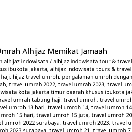
 Umrah Alhijaz Memikat Jamaah
 alhijaz indowisata
/
alhijaz indowisata tour & trave
us ibukota jakarta
,
alhijaz indowisata tours & travel
haji
,
hijaz travel umroh
,
pengalaman umroh dengan 
rah
,
travel umrah 2022
,
travel umrah 2023
,
travel um
owisata kota jakarta timur daerah khusus ibukota ja
ravel umrah tabung haji
,
travel umroh
,
travel umro
avel umroh 13 hari
,
travel umroh 14
,
travel umroh 14
umroh 15 hari
,
travel umroh 15 juta
,
travel umroh 2
el umroh 2022 surabaya
,
travel umroh 2023
,
travel 
roh 2023 surabaya
,
travel umroh 21
,
travel umroh 7