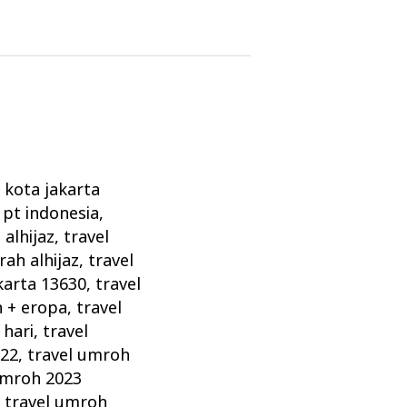
l kota jakarta
 pt indonesia
,
alhijaz
,
travel
rah alhijaz
,
travel
karta 13630
,
travel
h + eropa
,
travel
 hari
,
travel
022
,
travel umroh
umroh 2023
,
travel umroh