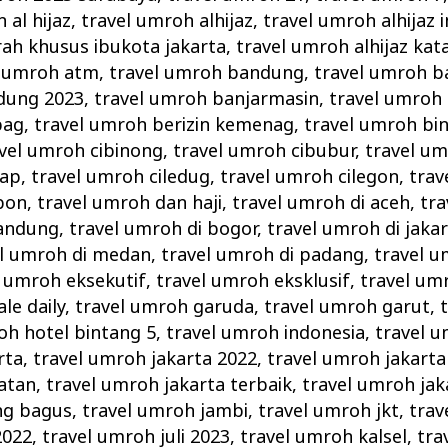
 al hijaz
,
travel umroh alhijaz
,
travel umroh alhijaz 
rah khusus ibukota jakarta
,
travel umroh alhijaz k
l umroh atm
,
travel umroh bandung
,
travel umroh 
dung 2023
,
travel umroh banjarmasin
,
travel umroh
pag
,
travel umroh berizin kemenag
,
travel umroh bi
vel umroh cibinong
,
travel umroh cibubur
,
travel um
cap
,
travel umroh ciledug
,
travel umroh cilegon
,
trav
bon
,
travel umroh dan haji
,
travel umroh di aceh
,
tra
bandung
,
travel umroh di bogor
,
travel umroh di jaka
el umroh di medan
,
travel umroh di padang
,
travel u
l umroh eksekutif
,
travel umroh eksklusif
,
travel um
le daily
,
travel umroh garuda
,
travel umroh garut
,
oh hotel bintang 5
,
travel umroh indonesia
,
travel u
rta
,
travel umroh jakarta 2022
,
travel umroh jakarta
atan
,
travel umroh jakarta terbaik
,
travel umroh jak
ng bagus
,
travel umroh jambi
,
travel umroh jkt
,
trav
2022
,
travel umroh juli 2023
,
travel umroh kalsel
,
tra