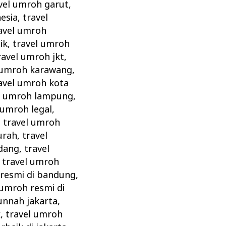
vel umroh garut
,
esia
,
travel
avel umroh
ik
,
travel umroh
ravel umroh jkt
,
 umroh karawang
,
avel umroh kota
l umroh lampung
,
 umroh legal
,
,
travel umroh
urah
,
travel
dang
,
travel
,
travel umroh
 resmi di bandung
,
 umroh resmi di
unnah jakarta
,
k
,
travel umroh