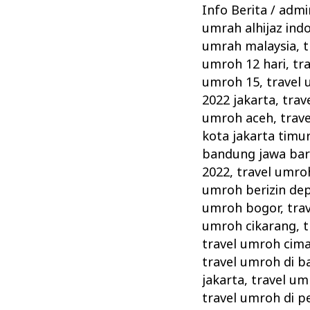
Dukung
Info Berita
/
admin
Upaya
umrah alhijaz ind
Kemenag
umrah malaysia
,
t
Memperketat
umroh 12 hari
,
tr
Pengawasan
umroh 15
,
travel 
2022 jakarta
,
trav
umroh aceh
,
trave
kota jakarta timu
bandung jawa bar
2022
,
travel umro
umroh berizin de
umroh bogor
,
tra
umroh cikarang
,
t
travel umroh cima
travel umroh di ba
jakarta
,
travel um
travel umroh di 