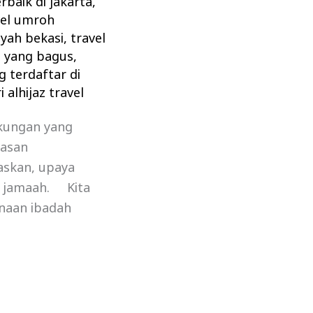
rbaik di jakarta
,
vel umroh
ayah bekasi
,
travel
h yang bagus
,
g terdaftar di
 alhijaz travel
ukungan yang
asan
askan, upaya
h jamaah. Kita
naan ibadah