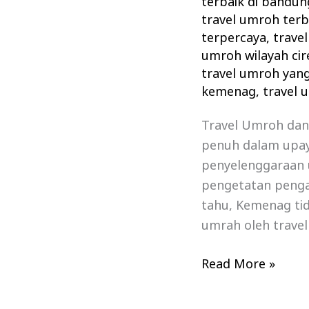
terbaik di bandun
travel umroh terb
terpercaya
,
travel
umroh wilayah ci
travel umroh yang
kemenag
,
travel 
Travel Umroh dan
penuh dalam upa
penyelenggaraan 
pengetatan penga
tahu, Kemenag ti
umrah oleh trave
Read More »