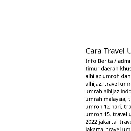
Cara Travel
Cara
Travel
Info Berita
/
admin
Umrah
timur daerah khus
Alhijaz
alhijaz umroh dan 
Memikat
alhijaz
,
travel um
umrah alhijaz ind
Jamaah
umrah malaysia
,
t
umroh 12 hari
,
tr
umroh 15
,
travel 
2022 jakarta
,
trav
jakarta
,
travel um