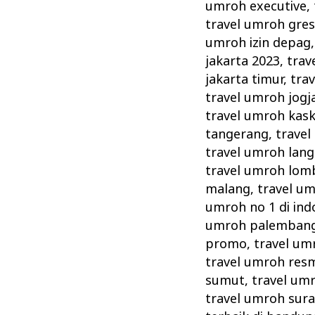
umroh executive
,
travel umroh gres
umroh izin depag
jakarta 2023
,
trav
jakarta timur
,
tra
travel umroh jogj
travel umroh kas
tangerang
,
travel
travel umroh lang
travel umroh lom
malang
,
travel u
umroh no 1 di ind
umroh palemban
promo
,
travel um
travel umroh resm
sumut
,
travel um
travel umroh sur