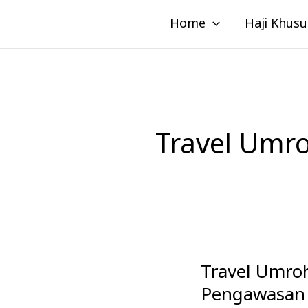
Lewati
Home
Haji Khusu
ke
konten
Travel Umro
Travel Umr
Travel
Umroh
Pengawasan