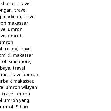
 khusus
,
travel
ongan
,
travel
g madinah
,
travel
roh makassar
,
avel umroh
avel umroh
 umroh
oh resmi
,
travel
smi di makassar
,
mroh singapore
,
abaya
,
travel
dung
,
travel umroh
erbaik makassar
,
vel umroh wilayah
,
travel umroh
el umroh yang
,
umroh 9 hari