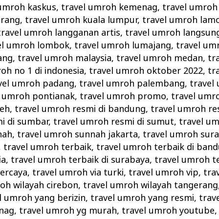
 umroh kaskus
,
travel umroh kemenag
,
travel umroh
erang
,
travel umroh kuala lumpur
,
travel umroh lam
travel umroh langganan artis
,
travel umroh langsun
el umroh lombok
,
travel umroh lumajang
,
travel um
ang
,
travel umroh malaysia
,
travel umroh medan
,
tr
oh no 1 di indonesia
,
travel umroh oktober 2022
,
tr
vel umroh padang
,
travel umroh palembang
,
travel
l umroh pontianak
,
travel umroh promo
,
travel umr
ceh
,
travel umroh resmi di bandung
,
travel umroh re
i di sumbar
,
travel umroh resmi di sumut
,
travel u
nah
,
travel umroh sunnah jakarta
,
travel umroh sur
,
travel umroh terbaik
,
travel umroh terbaik di ban
ia
,
travel umroh terbaik di surabaya
,
travel umroh t
percaya
,
travel umroh via turki
,
travel umroh vip
,
tra
oh wilayah cirebon
,
travel umroh wilayah tangerang
l umroh yang berizin
,
travel umroh yang resmi
,
trav
enag
,
travel umroh yg murah
,
travel umroh youtube