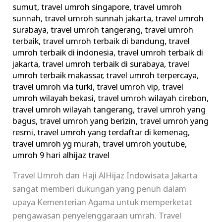
sumut
,
travel umroh singapore
,
travel umroh
sunnah
,
travel umroh sunnah jakarta
,
travel umroh
surabaya
,
travel umroh tangerang
,
travel umroh
terbaik
,
travel umroh terbaik di bandung
,
travel
umroh terbaik di indonesia
,
travel umroh terbaik di
jakarta
,
travel umroh terbaik di surabaya
,
travel
umroh terbaik makassar
,
travel umroh terpercaya
,
travel umroh via turki
,
travel umroh vip
,
travel
umroh wilayah bekasi
,
travel umroh wilayah cirebon
,
travel umroh wilayah tangerang
,
travel umroh yang
bagus
,
travel umroh yang berizin
,
travel umroh yang
resmi
,
travel umroh yang terdaftar di kemenag
,
travel umroh yg murah
,
travel umroh youtube
,
umroh 9 hari alhijaz travel
Travel Umroh dan Haji AlHijaz Indowisata Jakarta
sangat memberi dukungan yang penuh dalam
upaya Kementerian Agama untuk memperketat
pengawasan penyelenggaraan umrah. Travel