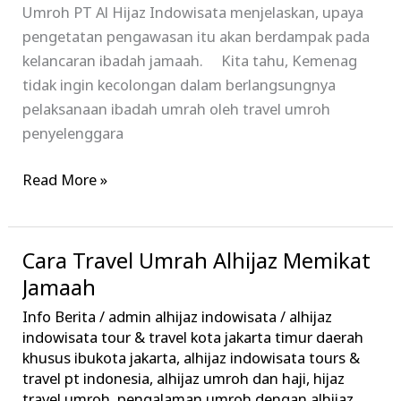
Umroh PT Al Hijaz Indowisata menjelaskan, upaya
pengetatan pengawasan itu akan berdampak pada
kelancaran ibadah jamaah. Kita tahu, Kemenag
tidak ingin kecolongan dalam berlangsungnya
pelaksanaan ibadah umrah oleh travel umroh
penyelenggara
Read More »
Cara Travel Umrah Alhijaz Memikat
Cara
Travel
Jamaah
Umrah
Info Berita
/
admin alhijaz indowisata
/
alhijaz
Alhijaz
indowisata tour & travel kota jakarta timur daerah
Memikat
khusus ibukota jakarta
,
alhijaz indowisata tours &
travel pt indonesia
,
alhijaz umroh dan haji
,
hijaz
Jamaah
travel umroh
,
pengalaman umroh dengan alhijaz
,