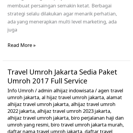
membuat persaingan semakin ketat. Berbagai
strategi selalu dilakukan agar menarik perhatian,
ada yang menerapkan multi level marketing, ada
juga
Read More »
Travel Umroh Jakarta Sedia Paket
Travel
Umroh
Umroh 2017 Full Service
Jakarta
Info Umroh
/
admin alhijaz indowisata
/
agen travel
Sedia
umroh jakarta
,
al hijaz travel umroh jakarta
,
alamat
Paket
alhijaz travel umroh jakarta
,
alhijaz travel umroh
2022 jakarta
,
alhijaz travel umroh 2023 jakarta
,
Umroh
alhijaz travel umroh jakarta
,
biro perjalanan haji dan
2017
umroh yang resmi
,
biro travel umroh jakarta murah
,
Full
daftar nama travel umroh jakarta
,
daftar travel