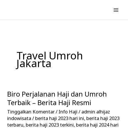
Lewati
ke
konten
Travel Umroh
Jakarta
Biro Perjalanan Haji dan Umroh
Biro
Perjalanan
Terbaik – Berita Haji Resmi
Haji
Tinggalkan Komentar
/
Info Haji
/
admin alhijaz
dan
indowisata
/
berita haji 2023 hari ini
,
berita haji 2023
Umroh
terbaru
,
berita haji 2023 terkini
,
berita haji 2024 hari