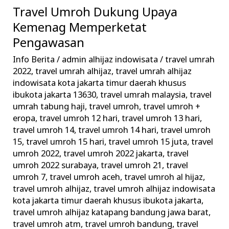
Travel Umroh Dukung Upaya
Travel
Umroh
Kemenag Memperketat
Dukung
Pengawasan
Upaya
Info Berita
/
admin alhijaz indowisata
/
travel umrah
Kemenag
2022
,
travel umrah alhijaz
,
travel umrah alhijaz
Memperketat
indowisata kota jakarta timur daerah khusus
Pengawasan
ibukota jakarta 13630
,
travel umrah malaysia
,
travel
umrah tabung haji
,
travel umroh
,
travel umroh +
eropa
,
travel umroh 12 hari
,
travel umroh 13 hari
,
travel umroh 14
,
travel umroh 14 hari
,
travel umroh
15
,
travel umroh 15 hari
,
travel umroh 15 juta
,
travel
umroh 2022
,
travel umroh 2022 jakarta
,
travel
umroh 2022 surabaya
,
travel umroh 21
,
travel
umroh 7
,
travel umroh aceh
,
travel umroh al hijaz
,
travel umroh alhijaz
,
travel umroh alhijaz indowisata
kota jakarta timur daerah khusus ibukota jakarta
,
travel umroh alhijaz katapang bandung jawa barat
,
travel umroh atm
,
travel umroh bandung
,
travel