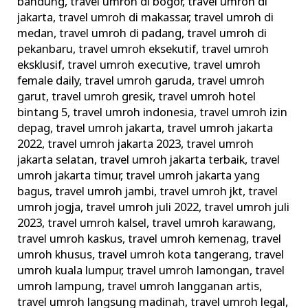
bandung
,
travel umroh di bogor
,
travel umroh di
jakarta
,
travel umroh di makassar
,
travel umroh di
medan
,
travel umroh di padang
,
travel umroh di
pekanbaru
,
travel umroh eksekutif
,
travel umroh
eksklusif
,
travel umroh executive
,
travel umroh
female daily
,
travel umroh garuda
,
travel umroh
garut
,
travel umroh gresik
,
travel umroh hotel
bintang 5
,
travel umroh indonesia
,
travel umroh izin
depag
,
travel umroh jakarta
,
travel umroh jakarta
2022
,
travel umroh jakarta 2023
,
travel umroh
jakarta selatan
,
travel umroh jakarta terbaik
,
travel
umroh jakarta timur
,
travel umroh jakarta yang
bagus
,
travel umroh jambi
,
travel umroh jkt
,
travel
umroh jogja
,
travel umroh juli 2022
,
travel umroh juli
2023
,
travel umroh kalsel
,
travel umroh karawang
,
travel umroh kaskus
,
travel umroh kemenag
,
travel
umroh khusus
,
travel umroh kota tangerang
,
travel
umroh kuala lumpur
,
travel umroh lamongan
,
travel
umroh lampung
,
travel umroh langganan artis
,
travel umroh langsung madinah
,
travel umroh legal
,