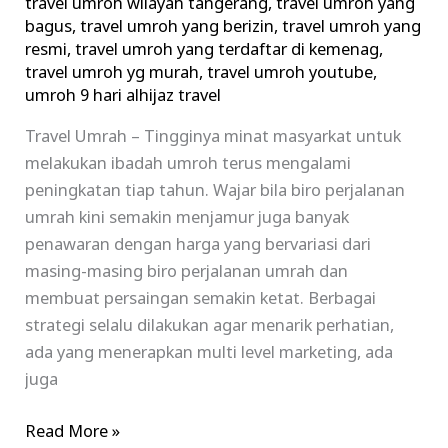
travel umroh wilayah tangerang
,
travel umroh yang
bagus
,
travel umroh yang berizin
,
travel umroh yang
resmi
,
travel umroh yang terdaftar di kemenag
,
travel umroh yg murah
,
travel umroh youtube
,
umroh 9 hari alhijaz travel
Travel Umrah – Tingginya minat masyarkat untuk
melakukan ibadah umroh terus mengalami
peningkatan tiap tahun. Wajar bila biro perjalanan
umrah kini semakin menjamur juga banyak
penawaran dengan harga yang bervariasi dari
masing-masing biro perjalanan umrah dan
membuat persaingan semakin ketat. Berbagai
strategi selalu dilakukan agar menarik perhatian,
ada yang menerapkan multi level marketing, ada
juga
Read More »