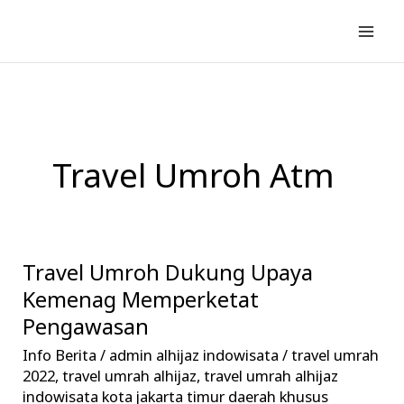
Lewati
ke
konten
Travel Umroh Atm
Travel Umroh Dukung Upaya
Travel
Umroh
Kemenag Memperketat
Dukung
Pengawasan
Upaya
Info Berita
/
admin alhijaz indowisata
/
travel umrah
Kemenag
2022
,
travel umrah alhijaz
,
travel umrah alhijaz
Memperketat
indowisata kota jakarta timur daerah khusus