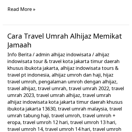
Read More »
Cara Travel Umrah Alhijaz Memikat
Cara
Travel
Jamaah
Umrah
Info Berita
/
admin alhijaz indowisata
/
alhijaz
Alhijaz
indowisata tour & travel kota jakarta timur daerah
Memikat
khusus ibukota jakarta
,
alhijaz indowisata tours &
travel pt indonesia
,
alhijaz umroh dan haji
,
hijaz
Jamaah
travel umroh
,
pengalaman umroh dengan alhijaz
,
travel alhijaz
,
travel umrah
,
travel umrah 2022
,
travel
umrah 2023
,
travel umrah alhijaz
,
travel umrah
alhijaz indowisata kota jakarta timur daerah khusus
ibukota jakarta 13630
,
travel umrah malaysia
,
travel
umrah tabung haji
,
travel umroh
,
travel umroh +
eropa
,
travel umroh 12 hari
,
travel umroh 13 hari
,
travel umroh 14
,
travel umroh 14 hari
,
travel umroh