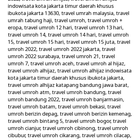
Memperketat
indowisata kota jakarta timur daerah khusus
Pengawasan
ibukota jakarta 13630
,
travel umrah malaysia
,
travel
umrah tabung haji
,
travel umroh
,
travel umroh +
eropa
,
travel umroh 12 hari
,
travel umroh 13 hari
,
travel umroh 14
,
travel umroh 14 hari
,
travel umroh
15
,
travel umroh 15 hari
,
travel umroh 15 juta
,
travel
umroh 2022
,
travel umroh 2022 jakarta
,
travel
umroh 2022 surabaya
,
travel umroh 21
,
travel
umroh 7
,
travel umroh aceh
,
travel umroh al hijaz
,
travel umroh alhijaz
,
travel umroh alhijaz indowisata
kota jakarta timur daerah khusus ibukota jakarta
,
travel umroh alhijaz katapang bandung jawa barat
,
travel umroh atm
,
travel umroh bandung
,
travel
umroh bandung 2022
,
travel umroh banjarmasin
,
travel umroh batam
,
travel umroh bekasi
,
travel
umroh berizin depag
,
travel umroh berizin kemenag
,
travel umroh bintang 5
,
travel umroh bogor
,
travel
umroh cianjur
,
travel umroh cibinong
,
travel umroh
cibubur
,
travel umroh cikarang
,
travel umroh cilacap
,