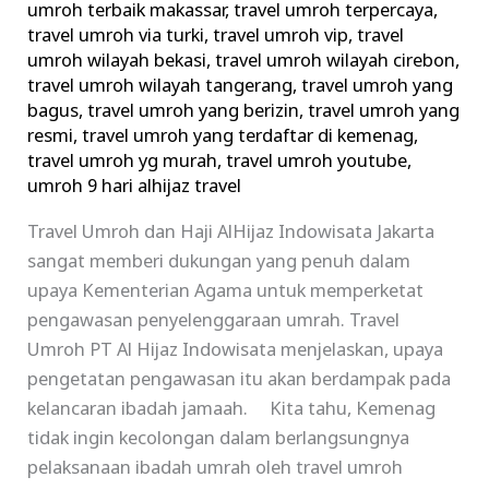
umroh terbaik makassar
,
travel umroh terpercaya
,
travel umroh via turki
,
travel umroh vip
,
travel
umroh wilayah bekasi
,
travel umroh wilayah cirebon
,
travel umroh wilayah tangerang
,
travel umroh yang
bagus
,
travel umroh yang berizin
,
travel umroh yang
resmi
,
travel umroh yang terdaftar di kemenag
,
travel umroh yg murah
,
travel umroh youtube
,
umroh 9 hari alhijaz travel
Travel Umroh dan Haji AlHijaz Indowisata Jakarta
sangat memberi dukungan yang penuh dalam
upaya Kementerian Agama untuk memperketat
pengawasan penyelenggaraan umrah. Travel
Umroh PT Al Hijaz Indowisata menjelaskan, upaya
pengetatan pengawasan itu akan berdampak pada
kelancaran ibadah jamaah. Kita tahu, Kemenag
tidak ingin kecolongan dalam berlangsungnya
pelaksanaan ibadah umrah oleh travel umroh