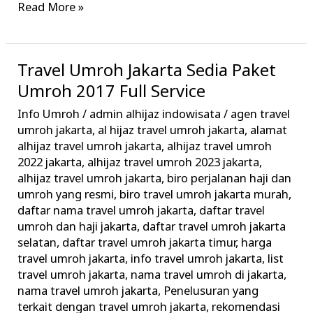
Read More »
Travel Umroh Jakarta Sedia Paket
Travel
Umroh
Umroh 2017 Full Service
Jakarta
Info Umroh
/
admin alhijaz indowisata
/
agen travel
Sedia
umroh jakarta
,
al hijaz travel umroh jakarta
,
alamat
Paket
alhijaz travel umroh jakarta
,
alhijaz travel umroh
2022 jakarta
,
alhijaz travel umroh 2023 jakarta
,
Umroh
alhijaz travel umroh jakarta
,
biro perjalanan haji dan
2017
umroh yang resmi
,
biro travel umroh jakarta murah
,
Full
daftar nama travel umroh jakarta
,
daftar travel
Service
umroh dan haji jakarta
,
daftar travel umroh jakarta
selatan
,
daftar travel umroh jakarta timur
,
harga
travel umroh jakarta
,
info travel umroh jakarta
,
list
travel umroh jakarta
,
nama travel umroh di jakarta
,
nama travel umroh jakarta
,
Penelusuran yang
terkait dengan travel umroh jakarta
,
rekomendasi