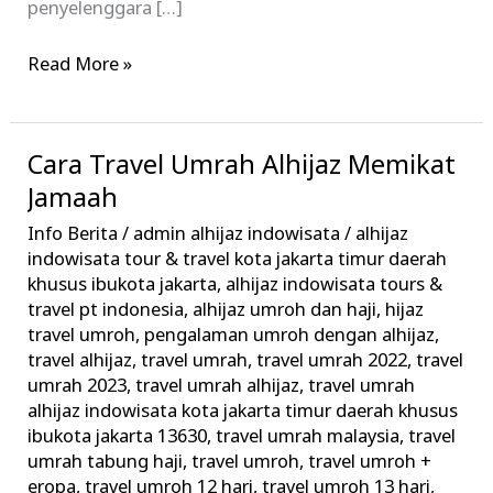
penyelenggara […]
Read More »
Cara Travel Umrah Alhijaz Memikat
Cara
Travel
Jamaah
Umrah
Info Berita
/
admin alhijaz indowisata
/
alhijaz
Alhijaz
indowisata tour & travel kota jakarta timur daerah
Memikat
khusus ibukota jakarta
,
alhijaz indowisata tours &
travel pt indonesia
,
alhijaz umroh dan haji
,
hijaz
Jamaah
travel umroh
,
pengalaman umroh dengan alhijaz
,
travel alhijaz
,
travel umrah
,
travel umrah 2022
,
travel
umrah 2023
,
travel umrah alhijaz
,
travel umrah
alhijaz indowisata kota jakarta timur daerah khusus
ibukota jakarta 13630
,
travel umrah malaysia
,
travel
umrah tabung haji
,
travel umroh
,
travel umroh +
eropa
,
travel umroh 12 hari
,
travel umroh 13 hari
,