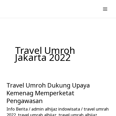
Lewati
ke
konten
Travel Umroh
Jakarta 2022
Travel Umroh Dukung Upaya
Travel
Umroh
Kemenag Memperketat
Dukung
Pengawasan
Upaya
Info Berita
/
admin alhijaz indowisata
/
travel umrah
Kemenag
2022
,
travel umrah alhijaz
,
travel umrah alhijaz