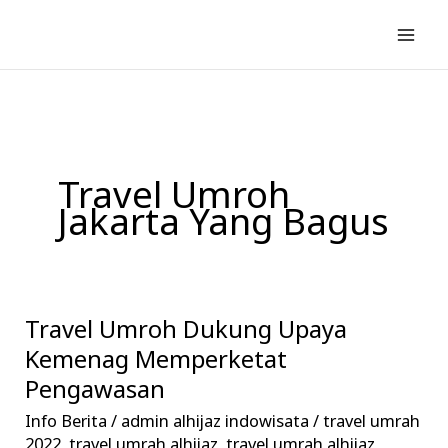
Lewati
ke
konten
Travel Umroh
Jakarta Yang Bagus
Travel Umroh Dukung Upaya
Travel
Umroh
Kemenag Memperketat
Dukung
Pengawasan
Upaya
Info Berita
/
admin alhijaz indowisata
/
travel umrah
Kemenag
2022
,
travel umrah alhijaz
,
travel umrah alhijaz