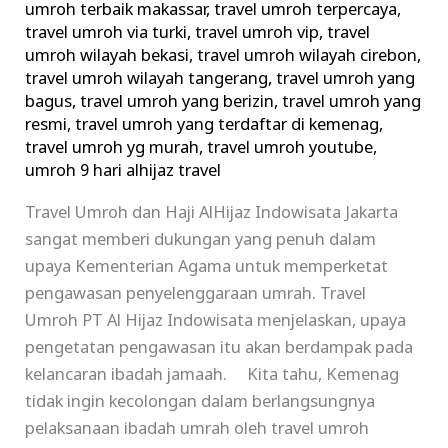
umroh terbaik makassar
,
travel umroh terpercaya
,
travel umroh via turki
,
travel umroh vip
,
travel
umroh wilayah bekasi
,
travel umroh wilayah cirebon
,
travel umroh wilayah tangerang
,
travel umroh yang
bagus
,
travel umroh yang berizin
,
travel umroh yang
resmi
,
travel umroh yang terdaftar di kemenag
,
travel umroh yg murah
,
travel umroh youtube
,
umroh 9 hari alhijaz travel
Travel Umroh dan Haji AlHijaz Indowisata Jakarta
sangat memberi dukungan yang penuh dalam
upaya Kementerian Agama untuk memperketat
pengawasan penyelenggaraan umrah. Travel
Umroh PT Al Hijaz Indowisata menjelaskan, upaya
pengetatan pengawasan itu akan berdampak pada
kelancaran ibadah jamaah. Kita tahu, Kemenag
tidak ingin kecolongan dalam berlangsungnya
pelaksanaan ibadah umrah oleh travel umroh