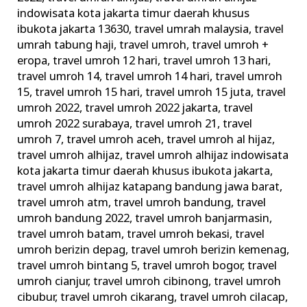
Memperketat
indowisata kota jakarta timur daerah khusus
Pengawasan
ibukota jakarta 13630
,
travel umrah malaysia
,
travel
umrah tabung haji
,
travel umroh
,
travel umroh +
eropa
,
travel umroh 12 hari
,
travel umroh 13 hari
,
travel umroh 14
,
travel umroh 14 hari
,
travel umroh
15
,
travel umroh 15 hari
,
travel umroh 15 juta
,
travel
umroh 2022
,
travel umroh 2022 jakarta
,
travel
umroh 2022 surabaya
,
travel umroh 21
,
travel
umroh 7
,
travel umroh aceh
,
travel umroh al hijaz
,
travel umroh alhijaz
,
travel umroh alhijaz indowisata
kota jakarta timur daerah khusus ibukota jakarta
,
travel umroh alhijaz katapang bandung jawa barat
,
travel umroh atm
,
travel umroh bandung
,
travel
umroh bandung 2022
,
travel umroh banjarmasin
,
travel umroh batam
,
travel umroh bekasi
,
travel
umroh berizin depag
,
travel umroh berizin kemenag
,
travel umroh bintang 5
,
travel umroh bogor
,
travel
umroh cianjur
,
travel umroh cibinong
,
travel umroh
cibubur
,
travel umroh cikarang
,
travel umroh cilacap
,