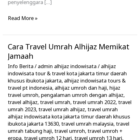
penyelenggara […]
Read More »
Cara Travel Umrah Alhijaz Memikat
Cara
Travel
Jamaah
Umrah
Info Berita
/
admin alhijaz indowisata
/
alhijaz
Alhijaz
indowisata tour & travel kota jakarta timur daerah
Memikat
khusus ibukota jakarta
,
alhijaz indowisata tours &
travel pt indonesia
,
alhijaz umroh dan haji
,
hijaz
Jamaah
travel umroh
,
pengalaman umroh dengan alhijaz
,
travel alhijaz
,
travel umrah
,
travel umrah 2022
,
travel
umrah 2023
,
travel umrah alhijaz
,
travel umrah
alhijaz indowisata kota jakarta timur daerah khusus
ibukota jakarta 13630
,
travel umrah malaysia
,
travel
umrah tabung haji
,
travel umroh
,
travel umroh +
eropa
,
travel umroh 12 hari
,
travel umroh 13 hari
,