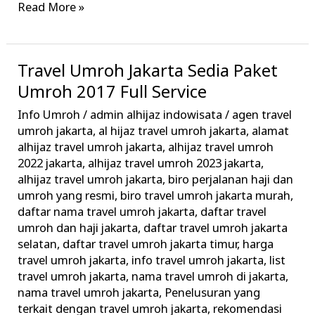
Read More »
Travel Umroh Jakarta Sedia Paket
Travel
Umroh
Umroh 2017 Full Service
Jakarta
Info Umroh
/
admin alhijaz indowisata
/
agen travel
Sedia
umroh jakarta
,
al hijaz travel umroh jakarta
,
alamat
Paket
alhijaz travel umroh jakarta
,
alhijaz travel umroh
2022 jakarta
,
alhijaz travel umroh 2023 jakarta
,
Umroh
alhijaz travel umroh jakarta
,
biro perjalanan haji dan
2017
umroh yang resmi
,
biro travel umroh jakarta murah
,
Full
daftar nama travel umroh jakarta
,
daftar travel
Service
umroh dan haji jakarta
,
daftar travel umroh jakarta
selatan
,
daftar travel umroh jakarta timur
,
harga
travel umroh jakarta
,
info travel umroh jakarta
,
list
travel umroh jakarta
,
nama travel umroh di jakarta
,
nama travel umroh jakarta
,
Penelusuran yang
terkait dengan travel umroh jakarta
,
rekomendasi