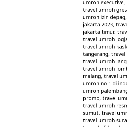
umroh executive
,
travel umroh gres
umroh izin depag
jakarta 2023
,
trav
jakarta timur
,
tra
travel umroh jogj
travel umroh kas
tangerang
,
travel
travel umroh lang
travel umroh lom
malang
,
travel u
umroh no 1 di ind
umroh palemban
promo
,
travel um
travel umroh resm
sumut
,
travel um
travel umroh sur