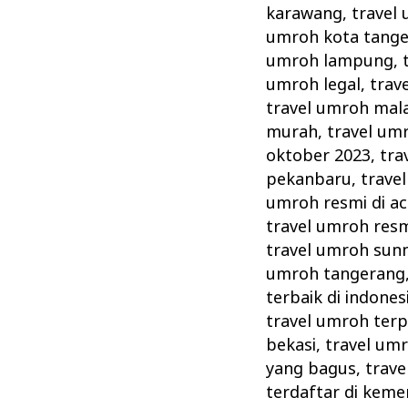
karawang
,
travel
umroh kota tang
umroh lampung
,
umroh legal
,
trav
travel umroh mal
murah
,
travel umr
oktober 2023
,
tra
pekanbaru
,
trave
umroh resmi di a
travel umroh resm
travel umroh sun
umroh tangerang
terbaik di indones
travel umroh ter
bekasi
,
travel umr
yang bagus
,
trave
terdaftar di kem