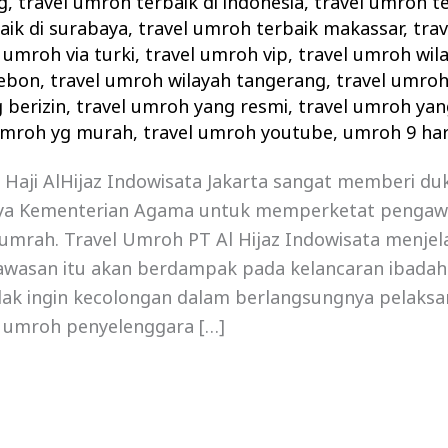
g
,
travel umroh terbaik di indonesia
,
travel umroh te
aik di surabaya
,
travel umroh terbaik makassar
,
tra
 umroh via turki
,
travel umroh vip
,
travel umroh wil
rebon
,
travel umroh wilayah tangerang
,
travel umro
 berizin
,
travel umroh yang resmi
,
travel umroh yan
umroh yg murah
,
travel umroh youtube
,
umroh 9 hari
 Haji AlHijaz Indowisata Jakarta sangat memberi d
ya Kementerian Agama untuk memperketat pengaw
umrah. Travel Umroh PT Al Hijaz Indowisata menjel
wasan itu akan berdampak pada kelancaran ibada
dak ingin kecolongan dalam berlangsungnya pelaksa
l umroh penyelenggara […]