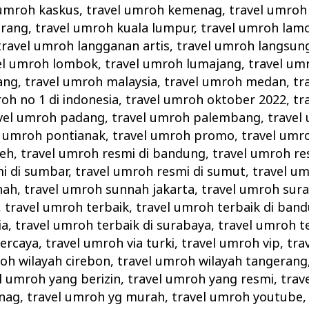
 umroh kaskus
,
travel umroh kemenag
,
travel umroh
erang
,
travel umroh kuala lumpur
,
travel umroh lam
travel umroh langganan artis
,
travel umroh langsun
el umroh lombok
,
travel umroh lumajang
,
travel um
ang
,
travel umroh malaysia
,
travel umroh medan
,
tr
oh no 1 di indonesia
,
travel umroh oktober 2022
,
tr
vel umroh padang
,
travel umroh palembang
,
travel
l umroh pontianak
,
travel umroh promo
,
travel umr
ceh
,
travel umroh resmi di bandung
,
travel umroh re
i di sumbar
,
travel umroh resmi di sumut
,
travel u
nah
,
travel umroh sunnah jakarta
,
travel umroh sur
,
travel umroh terbaik
,
travel umroh terbaik di ban
ia
,
travel umroh terbaik di surabaya
,
travel umroh t
percaya
,
travel umroh via turki
,
travel umroh vip
,
tra
oh wilayah cirebon
,
travel umroh wilayah tangerang
l umroh yang berizin
,
travel umroh yang resmi
,
trav
enag
,
travel umroh yg murah
,
travel umroh youtube