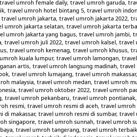
travel umroh female daily
,
travel umroh garuda
,
tra
ik
,
travel umroh hotel bintang 5
,
travel umroh indon
,
travel umroh jakarta
,
travel umroh jakarta 2022
,
tr
el umroh jakarta selatan
,
travel umroh jakarta terba
vel umroh jakarta yang bagus
,
travel umroh jambi
,
t
a
,
travel umroh juli 2022
,
travel umroh kalsel
,
travel
kus
,
travel umroh kemenag
,
travel umroh khusus
,
tr
 umroh kuala lumpur
,
travel umroh lamongan
,
trave
ganan artis
,
travel umroh langsung madinah
,
travel
bok
,
travel umroh lumajang
,
travel umroh makassar
mroh malaysia
,
travel umroh medan
,
travel umroh m
onesia
,
travel umroh oktober 2022
,
travel umroh pa
g
,
travel umroh pekanbaru
,
travel umroh pontianak
roh resmi
,
travel umroh resmi di aceh
,
travel umroh
i di makassar
,
travel umroh resmi di sumbar
,
travel
roh singapore
,
travel umroh sunnah
,
travel umroh s
abaya
,
travel umroh tangerang
,
travel umroh terbai