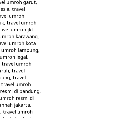
vel umroh garut
,
esia
,
travel
avel umroh
ik
,
travel umroh
ravel umroh jkt
,
 umroh karawang
,
avel umroh kota
l umroh lampung
,
 umroh legal
,
,
travel umroh
urah
,
travel
dang
,
travel
,
travel umroh
 resmi di bandung
,
 umroh resmi di
unnah jakarta
,
k
,
travel umroh