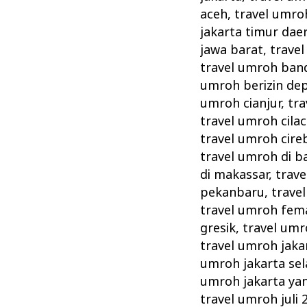
aceh
,
travel umroh
jakarta timur dae
jawa barat
,
trave
travel umroh ban
umroh berizin de
umroh cianjur
,
tra
travel umroh cila
travel umroh cire
travel umroh di 
di makassar
,
trav
pekanbaru
,
trave
travel umroh fema
gresik
,
travel umr
travel umroh jaka
umroh jakarta sel
umroh jakarta ya
travel umroh juli 