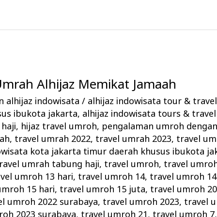
 Umrah Alhijaz Memikat Jamaah
 alhijaz indowisata
/
alhijaz indowisata tour & trave
us ibukota jakarta
,
alhijaz indowisata tours & travel
haji
,
hijaz travel umroh
,
pengalaman umroh dengan 
rah
,
travel umrah 2022
,
travel umrah 2023
,
travel um
owisata kota jakarta timur daerah khusus ibukota ja
ravel umrah tabung haji
,
travel umroh
,
travel umro
avel umroh 13 hari
,
travel umroh 14
,
travel umroh 14
umroh 15 hari
,
travel umroh 15 juta
,
travel umroh 2
el umroh 2022 surabaya
,
travel umroh 2023
,
travel 
roh 2023 surabaya
,
travel umroh 21
,
travel umroh 7