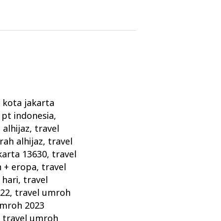
l kota jakarta
 pt indonesia
,
alhijaz
,
travel
rah alhijaz
,
travel
karta 13630
,
travel
h + eropa
,
travel
 hari
,
travel
022
,
travel umroh
umroh 2023
,
travel umroh