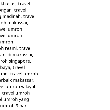
 khusus
,
travel
ongan
,
travel
g madinah
,
travel
roh makassar
,
avel umroh
avel umroh
 umroh
oh resmi
,
travel
smi di makassar
,
mroh singapore
,
abaya
,
travel
dung
,
travel umroh
erbaik makassar
,
vel umroh wilayah
,
travel umroh
el umroh yang
,
umroh 9 hari