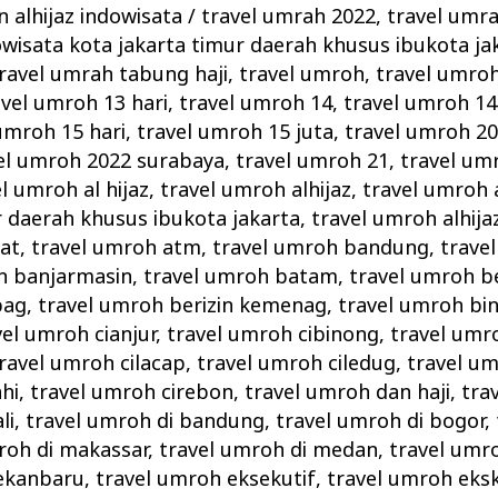
 alhijaz indowisata
/
travel umrah 2022
,
travel umra
owisata kota jakarta timur daerah khusus ibukota ja
ravel umrah tabung haji
,
travel umroh
,
travel umro
avel umroh 13 hari
,
travel umroh 14
,
travel umroh 14
umroh 15 hari
,
travel umroh 15 juta
,
travel umroh 2
el umroh 2022 surabaya
,
travel umroh 21
,
travel um
l umroh al hijaz
,
travel umroh alhijaz
,
travel umroh a
r daerah khusus ibukota jakarta
,
travel umroh alhij
at
,
travel umroh atm
,
travel umroh bandung
,
trave
h banjarmasin
,
travel umroh batam
,
travel umroh b
pag
,
travel umroh berizin kemenag
,
travel umroh bi
vel umroh cianjur
,
travel umroh cibinong
,
travel umr
ravel umroh cilacap
,
travel umroh ciledug
,
travel um
hi
,
travel umroh cirebon
,
travel umroh dan haji
,
tra
li
,
travel umroh di bandung
,
travel umroh di bogor
,
roh di makassar
,
travel umroh di medan
,
travel umr
pekanbaru
,
travel umroh eksekutif
,
travel umroh eksk