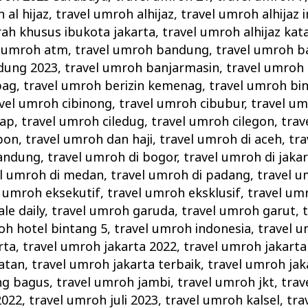
 al hijaz
,
travel umroh alhijaz
,
travel umroh alhijaz 
rah khusus ibukota jakarta
,
travel umroh alhijaz k
l umroh atm
,
travel umroh bandung
,
travel umroh 
dung 2023
,
travel umroh banjarmasin
,
travel umroh
pag
,
travel umroh berizin kemenag
,
travel umroh bi
vel umroh cibinong
,
travel umroh cibubur
,
travel um
cap
,
travel umroh ciledug
,
travel umroh cilegon
,
trav
bon
,
travel umroh dan haji
,
travel umroh di aceh
,
tra
bandung
,
travel umroh di bogor
,
travel umroh di jaka
el umroh di medan
,
travel umroh di padang
,
travel u
l umroh eksekutif
,
travel umroh eksklusif
,
travel um
le daily
,
travel umroh garuda
,
travel umroh garut
,
oh hotel bintang 5
,
travel umroh indonesia
,
travel u
rta
,
travel umroh jakarta 2022
,
travel umroh jakarta
atan
,
travel umroh jakarta terbaik
,
travel umroh jak
ng bagus
,
travel umroh jambi
,
travel umroh jkt
,
trav
2022
,
travel umroh juli 2023
,
travel umroh kalsel
,
tra