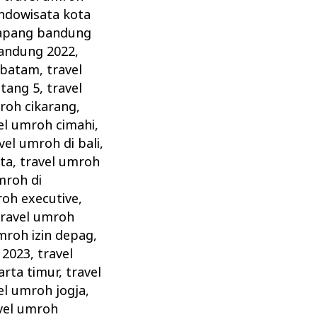
indowisata kota
atapang bandung
bandung 2022
,
 batam
,
travel
ntang 5
,
travel
roh cikarang
,
el umroh cimahi
,
vel umroh di bali
,
rta
,
travel umroh
mroh di
roh executive
,
travel umroh
mroh izin depag
,
 2023
,
travel
arta timur
,
travel
el umroh jogja
,
vel umroh