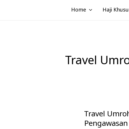
Lewati
Home
Haji Khusu
ke
konten
Travel Umr
Travel Umr
Travel
Umroh
Pengawasan