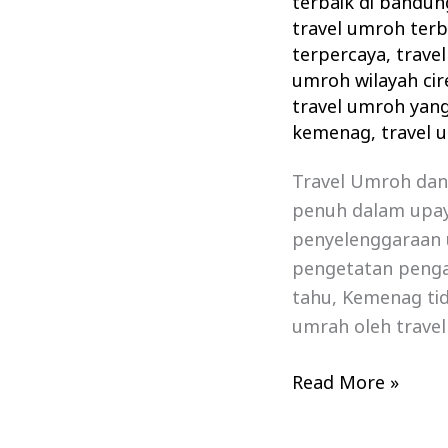
terbaik di bandun
travel umroh terb
terpercaya
,
travel
umroh wilayah ci
travel umroh yang
kemenag
,
travel 
Travel Umroh dan
penuh dalam upa
penyelenggaraan 
pengetatan penga
tahu, Kemenag ti
umrah oleh trave
Read More »