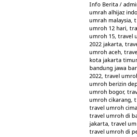
Dukung
Info Berita
/
admin
Upaya
umrah alhijaz ind
Kemenag
umrah malaysia
,
t
Memperketat
umroh 12 hari
,
tr
Pengawasan
umroh 15
,
travel 
2022 jakarta
,
trav
umroh aceh
,
trave
kota jakarta timu
bandung jawa bar
2022
,
travel umro
umroh berizin de
umroh bogor
,
tra
umroh cikarang
,
t
travel umroh cima
travel umroh di ba
jakarta
,
travel um
travel umroh di 