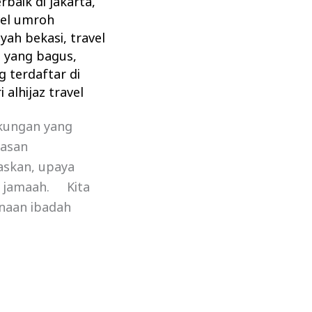
rbaik di jakarta
,
vel umroh
ayah bekasi
,
travel
h yang bagus
,
g terdaftar di
 alhijaz travel
ukungan yang
asan
askan, upaya
h jamaah. Kita
naan ibadah