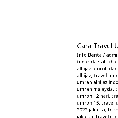
Cara Travel
Cara
Travel
Info Berita
/
admin
Umrah
timur daerah khus
Alhijaz
alhijaz umroh dan 
Memikat
alhijaz
,
travel um
umrah alhijaz ind
Jamaah
umrah malaysia
,
t
umroh 12 hari
,
tr
umroh 15
,
travel 
2022 jakarta
,
trav
jakarta
,
travel um