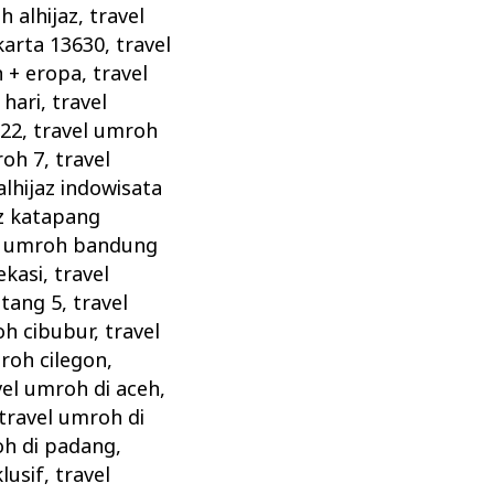
h alhijaz
,
travel
karta 13630
,
travel
h + eropa
,
travel
 hari
,
travel
022
,
travel umroh
roh 7
,
travel
lhijaz indowisata
az katapang
l umroh bandung
ekasi
,
travel
ntang 5
,
travel
oh cibubur
,
travel
roh cilegon
,
vel umroh di aceh
,
travel umroh di
oh di padang
,
lusif
,
travel