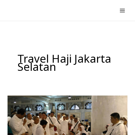
Lewati
ke
konten
Travel Haji Jakarta
Selatan
Travel
Haji
di
Jakarta
|