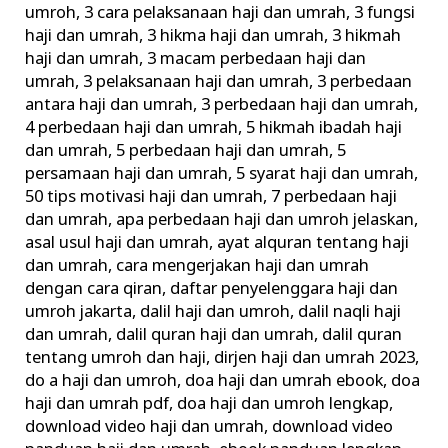
umroh
,
3 cara pelaksanaan haji dan umrah
,
3 fungsi
Jamaah
haji dan umrah
,
3 hikma haji dan umrah
,
3 hikmah
Haji
haji dan umrah
,
3 macam perbedaan haji dan
dan
umrah
,
3 pelaksanaan haji dan umrah
,
3 perbedaan
Umrah
antara haji dan umrah
,
3 perbedaan haji dan umrah
,
4 perbedaan haji dan umrah
,
5 hikmah ibadah haji
dan umrah
,
5 perbedaan haji dan umrah
,
5
persamaan haji dan umrah
,
5 syarat haji dan umrah
,
50 tips motivasi haji dan umrah
,
7 perbedaan haji
dan umrah
,
apa perbedaan haji dan umroh jelaskan
,
asal usul haji dan umrah
,
ayat alquran tentang haji
dan umrah
,
cara mengerjakan haji dan umrah
dengan cara qiran
,
daftar penyelenggara haji dan
umroh jakarta
,
dalil haji dan umroh
,
dalil naqli haji
dan umrah
,
dalil quran haji dan umrah
,
dalil quran
tentang umroh dan haji
,
dirjen haji dan umrah 2023
,
do a haji dan umroh
,
doa haji dan umrah ebook
,
doa
haji dan umrah pdf
,
doa haji dan umroh lengkap
,
download video haji dan umrah
,
download video