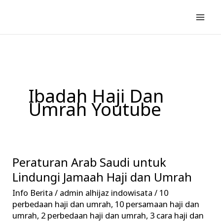
Lewati
ke
konten
Ibadah Haji Dan
Umrah Youtube
Peraturan Arab Saudi untuk
Peraturan
Arab
Lindungi Jamaah Haji dan Umrah
Saudi
Info Berita
/
admin alhijaz indowisata
/
10
untuk
perbedaan haji dan umrah
,
10 persamaan haji dan
Lindungi
umrah
,
2 perbedaan haji dan umrah
,
3 cara haji dan