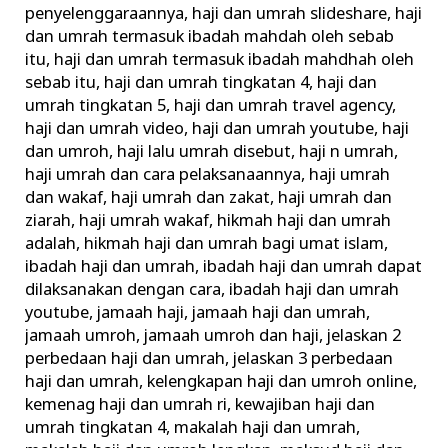
penyelenggaraannya
,
haji dan umrah slideshare
,
haji
dan umrah termasuk ibadah mahdah oleh sebab
itu
,
haji dan umrah termasuk ibadah mahdhah oleh
sebab itu
,
haji dan umrah tingkatan 4
,
haji dan
umrah tingkatan 5
,
haji dan umrah travel agency
,
haji dan umrah video
,
haji dan umrah youtube
,
haji
dan umroh
,
haji lalu umrah disebut
,
haji n umrah
,
haji umrah dan cara pelaksanaannya
,
haji umrah
dan wakaf
,
haji umrah dan zakat
,
haji umrah dan
ziarah
,
haji umrah wakaf
,
hikmah haji dan umrah
adalah
,
hikmah haji dan umrah bagi umat islam
,
ibadah haji dan umrah
,
ibadah haji dan umrah dapat
dilaksanakan dengan cara
,
ibadah haji dan umrah
youtube
,
jamaah haji
,
jamaah haji dan umrah
,
jamaah umroh
,
jamaah umroh dan haji
,
jelaskan 2
perbedaan haji dan umrah
,
jelaskan 3 perbedaan
haji dan umrah
,
kelengkapan haji dan umroh online
,
kemenag haji dan umrah ri
,
kewajiban haji dan
umrah tingkatan 4
,
makalah haji dan umrah
,