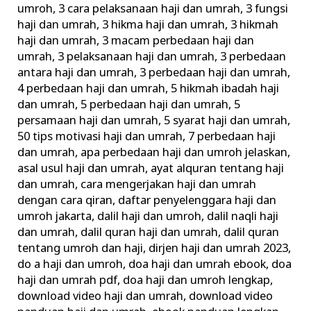
umroh
,
3 cara pelaksanaan haji dan umrah
,
3 fungsi
Jamaah
haji dan umrah
,
3 hikma haji dan umrah
,
3 hikmah
Haji
haji dan umrah
,
3 macam perbedaan haji dan
dan
umrah
,
3 pelaksanaan haji dan umrah
,
3 perbedaan
Umrah
antara haji dan umrah
,
3 perbedaan haji dan umrah
,
4 perbedaan haji dan umrah
,
5 hikmah ibadah haji
dan umrah
,
5 perbedaan haji dan umrah
,
5
persamaan haji dan umrah
,
5 syarat haji dan umrah
,
50 tips motivasi haji dan umrah
,
7 perbedaan haji
dan umrah
,
apa perbedaan haji dan umroh jelaskan
,
asal usul haji dan umrah
,
ayat alquran tentang haji
dan umrah
,
cara mengerjakan haji dan umrah
dengan cara qiran
,
daftar penyelenggara haji dan
umroh jakarta
,
dalil haji dan umroh
,
dalil naqli haji
dan umrah
,
dalil quran haji dan umrah
,
dalil quran
tentang umroh dan haji
,
dirjen haji dan umrah 2023
,
do a haji dan umroh
,
doa haji dan umrah ebook
,
doa
haji dan umrah pdf
,
doa haji dan umroh lengkap
,
download video haji dan umrah
,
download video