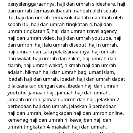
penyelenggaraannya
,
haji dan umrah slideshare
,
haji
dan umrah termasuk ibadah mahdah oleh sebab
itu
,
haji dan umrah termasuk ibadah mahdhah oleh
sebab itu
,
haji dan umrah tingkatan 4
,
haji dan
umrah tingkatan 5
,
haji dan umrah travel agency
,
haji dan umrah video
,
haji dan umrah youtube
,
haji
dan umroh
,
haji lalu umrah disebut
,
haji n umrah
,
haji umrah dan cara pelaksanaannya
,
haji umrah
dan wakaf
,
haji umrah dan zakat
,
haji umrah dan
ziarah
,
haji umrah wakaf
,
hikmah haji dan umrah
adalah
,
hikmah haji dan umrah bagi umat islam
,
ibadah haji dan umrah
,
ibadah haji dan umrah dapat
dilaksanakan dengan cara
,
ibadah haji dan umrah
youtube
,
jamaah haji
,
jamaah haji dan umrah
,
jamaah umroh
,
jamaah umroh dan haji
,
jelaskan 2
perbedaan haji dan umrah
,
jelaskan 3 perbedaan
haji dan umrah
,
kelengkapan haji dan umroh online
,
kemenag haji dan umrah ri
,
kewajiban haji dan
umrah tingkatan 4
,
makalah haji dan umrah
,