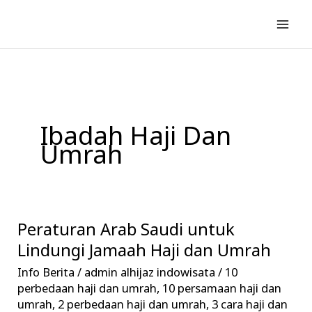
Lewati
ke
konten
Ibadah Haji Dan
Umrah
Peraturan Arab Saudi untuk
Peraturan
Arab
Lindungi Jamaah Haji dan Umrah
Saudi
Info Berita
/
admin alhijaz indowisata
/
10
untuk
perbedaan haji dan umrah
,
10 persamaan haji dan
Lindungi
umrah
,
2 perbedaan haji dan umrah
,
3 cara haji dan