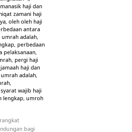
,
manasik haji dan
iqat zamani haji
nya
,
oleh oleh haji
rbedaan antara
n umrah adalah
,
engkap
,
perbedaan
a pelaksanaan
,
umrah
,
pergi haji
jamaah haji dan
n umrah adalah
,
mrah
,
,
syarat wajib haji
h lengkap
,
umroh
erangkat
indungan bagi