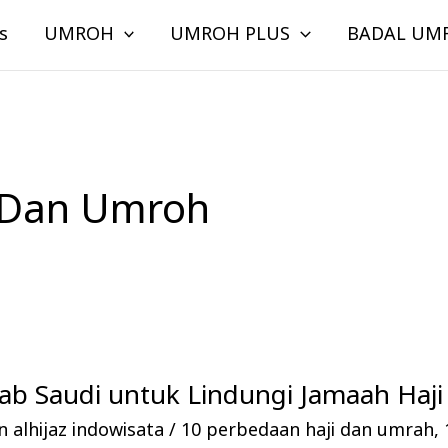
s
UMROH
UMROH PLUS
BADAL UM
i Dan Umroh
rab Saudi untuk Lindungi Jamaah Haj
 alhijaz indowisata
/
10 perbedaan haji dan umrah
,