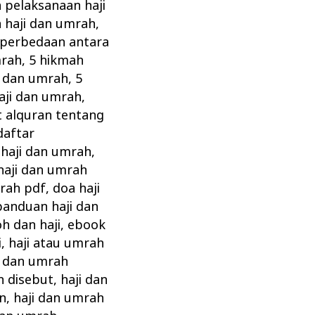
a pelaksanaan haji
 haji dan umrah
,
 perbedaan antara
mrah
,
5 hikmah
i dan umrah
,
5
aji dan umrah
,
t alquran tentang
daftar
i haji dan umrah
,
 haji dan umrah
mrah pdf
,
doa haji
panduan haji dan
 dan haji
,
ebook
i
,
haji atau umrah
i dan umrah
n disebut
,
haji dan
an
,
haji dan umrah