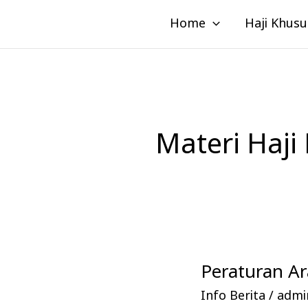
Lewati
Home
Haji Khusu
ke
konten
Materi Haj
Peraturan A
Peraturan
Arab
Info Berita
/
admin