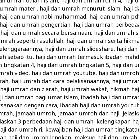
dan umrah dalam islam
,
haji dan umrah form 4
,
haji 
 umrah materi
,
haji dan umrah menurut islam
,
haji 
haji dan umrah nabi muhammad
,
haji dan umrah pd
haji dan umrah pengertian
,
haji dan umrah perbeda
,
haji dan umrah secara bersamaan
,
haji dan umrah 
umrah seperti rasulullah
,
haji dan umrah serta hikm
elenggaraannya
,
haji dan umrah slideshare
,
haji da
eh sebab itu
,
haji dan umrah termasuk ibadah mahd
h tingkatan 4
,
haji dan umrah tingkatan 5
,
haji dan 
umrah video
,
haji dan umrah youtube
,
haji dan umro
mrah
,
haji umrah dan cara pelaksanaannya
,
haji umra
,
haji umrah dan ziarah
,
haji umrah wakaf
,
hikmah ha
ji dan umrah bagi umat islam
,
ibadah haji dan umra
ksanakan dengan cara
,
ibadah haji dan umrah youtu
umrah
,
jamaah umroh
,
jamaah umroh dan haji
,
jelas
elaskan 3 perbedaan haji dan umrah
,
kelengkapan ha
ji dan umrah ri
,
kewajiban haji dan umrah tingkata
ah haji dan umroh lengkap
,
maksud haji dan umrah 