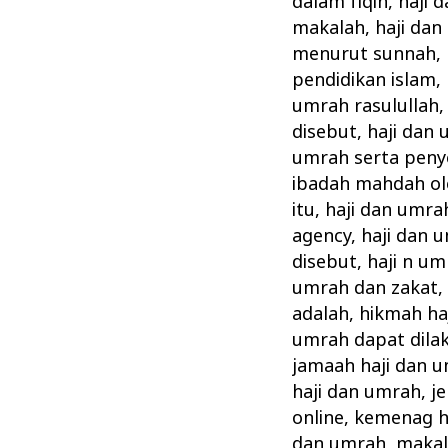
dalam fiqih
,
haji 
makalah
,
haji dan
menurut sunnah
,
pendidikan islam
,
umrah rasulullah
disebut
,
haji dan 
umrah serta peny
ibadah mahdah ol
itu
,
haji dan umra
agency
,
haji dan 
disebut
,
haji n u
umrah dan zakat
adalah
,
hikmah ha
umrah dapat dila
jamaah haji dan 
haji dan umrah
,
j
online
,
kemenag ha
dan umrah
,
makal