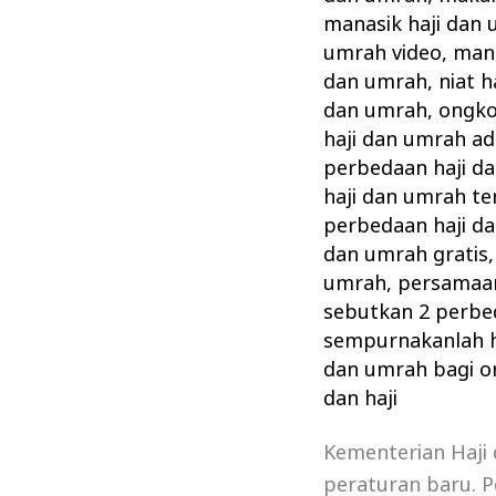
manasik haji dan
umrah video
,
mana
dan umrah
,
niat h
dan umrah
,
ongko
haji dan umrah ad
perbedaan haji da
haji dan umrah te
perbedaan haji d
dan umrah gratis
umrah
,
persamaan
sebutkan 2 perbe
sempurnakanlah h
dan umrah bagi o
dan haji
Kementerian Haji 
peraturan baru. P