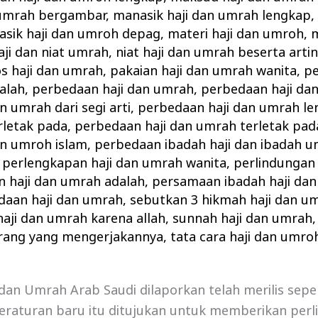
 umrah bergambar
,
manasik haji dan umrah lengkap
sik haji dan umroh depag
,
materi haji dan umroh
,
m
aji dan niat umrah
,
niat haji dan umrah beserta arti
s haji dan umrah
,
pakaian haji dan umrah wanita
,
pe
alah
,
perbedaan haji dan umrah
,
perbedaan haji da
n umrah dari segi arti
,
perbedaan haji dan umrah l
rletak pada
,
perbedaan haji dan umrah terletak pad
an umroh islam
,
perbedaan ibadah haji dan ibadah 
,
perlengkapan haji dan umrah wanita
,
perlindungan 
 haji dan umrah adalah
,
persamaan ibadah haji da
daan haji dan umrah
,
sebutkan 3 hikmah haji dan u
aji dan umrah karena allah
,
sunnah haji dan umrah
rang yang mengerjakannya
,
tata cara haji dan umro
dan Umrah Arab Saudi dilaporkan telah merilis sep
eraturan baru itu ditujukan untuk memberikan perl