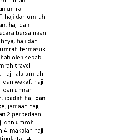
dan umrah
dan umrah
f
,
haji dan umrah
an
,
haji dan
secara bersamaan
ahnya
,
haji dan
n umrah termasuk
hah oleh sebab
umrah travel
h
,
haji lalu umrah
h dan wakaf
,
haji
ji dan umrah
h
,
ibadah haji dan
be
,
jamaah haji
,
kan 2 perbedaan
ji dan umroh
n 4
,
makalah haji
tingkatan 4
,