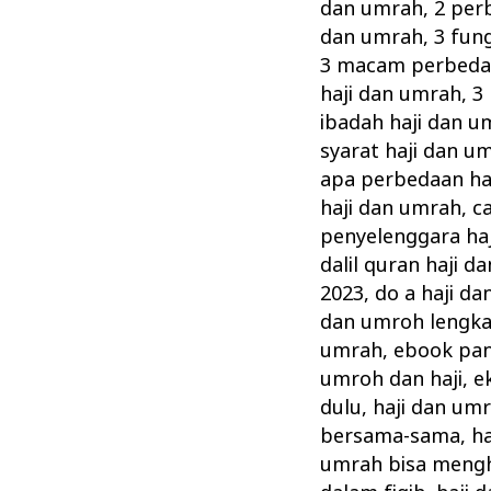
Saudi
dan umrah
,
2 per
untuk
dan umrah
,
3 fun
Lindungi
3 macam perbedaa
haji dan umrah
,
3
Jamaah
ibadah haji dan u
Haji
syarat haji dan u
dan
apa perbedaan ha
Umrah
haji dan umrah
,
c
penyelenggara haj
dalil quran haji d
2023
,
do a haji d
dan umroh lengk
umrah
,
ebook pan
umroh dan haji
,
e
dulu
,
haji dan um
bersama-sama
,
h
umrah bisa mengh