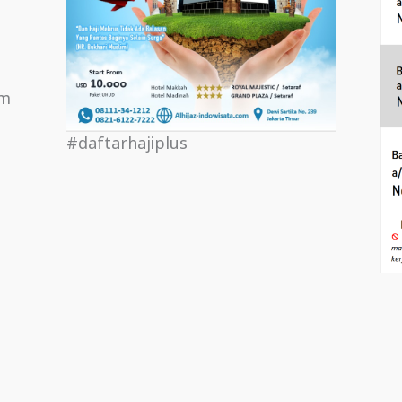
om
#daftarhajiplus