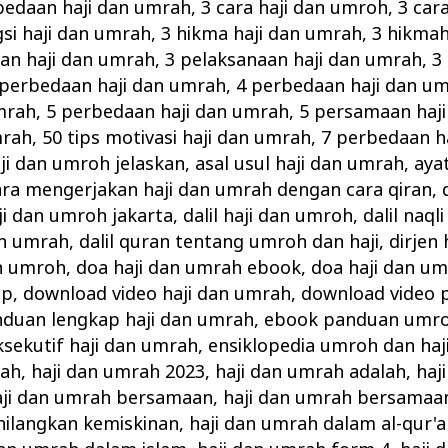
bedaan haji dan umrah
,
3 cara haji dan umroh
,
3 car
gsi haji dan umrah
,
3 hikma haji dan umrah
,
3 hikmah
n haji dan umrah
,
3 pelaksanaan haji dan umrah
,
3
 perbedaan haji dan umrah
,
4 perbedaan haji dan u
mrah
,
5 perbedaan haji dan umrah
,
5 persamaan haj
mrah
,
50 tips motivasi haji dan umrah
,
7 perbedaan h
ji dan umroh jelaskan
,
asal usul haji dan umrah
,
aya
ara mengerjakan haji dan umrah dengan cara qiran
,
i dan umroh jakarta
,
dalil haji dan umroh
,
dalil naql
an umrah
,
dalil quran tentang umroh dan haji
,
dirjen
an umroh
,
doa haji dan umrah ebook
,
doa haji dan u
ap
,
download video haji dan umrah
,
download video 
duan lengkap haji dan umrah
,
ebook panduan umroh
ksekutif haji dan umrah
,
ensiklopedia umroh dan haj
rah
,
haji dan umrah 2023
,
haji dan umrah adalah
,
haj
aji dan umrah bersamaan
,
haji dan umrah bersamaa
ilangkan kemiskinan
,
haji dan umrah dalam al-qur'