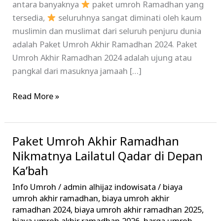
antara banyaknya
paket umroh Ramadhan yang
tersedia,
seluruhnya sangat diminati oleh kaum
muslimin dan muslimat dari seluruh penjuru dunia
adalah Paket Umroh Akhir Ramadhan 2024. Paket
Umroh Akhir Ramadhan 2024 adalah ujung atau
pangkal dari masuknya jamaah […]
Read More »
Paket Umroh Akhir Ramadhan
Paket
Umroh
Nikmatnya Lailatul Qadar di Depan
Akhir
Ka’bah
Ramadhan
Info Umroh
/
admin alhijaz indowisata
/
biaya
Nikmatnya
umroh akhir ramadhan
,
biaya umroh akhir
Lailatul
ramadhan 2024
,
biaya umroh akhir ramadhan 2025
,