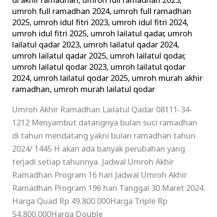
di akhir ramadhan
,
umroh full ramadhan 2023
,
umroh full ramadhan 2024
,
umroh full ramadhan
2025
,
umroh idul fitri 2023
,
umroh idul fitri 2024
,
umroh idul fitri 2025
,
umroh lailatul qadar
,
umroh
lailatul qadar 2023
,
umroh lailatul qadar 2024
,
umroh lailatul qadar 2025
,
umroh lailatul qodar
,
umroh lailatul qodar 2023
,
umroh lailatul qodar
2024
,
umroh lailatul qodar 2025
,
umroh murah akhir
ramadhan
,
umroh murah lailatul qodar
Umroh Akhir Ramadhan Lailatul Qadar 08111-34-
1212 Menyambut datangnya bulan suci ramadhan
di tahun mendatang yakni bulan ramadhan tahun
2024/ 1445 H akan ada banyak perubahan yang
terjadi setiap tahunnya. Jadwal Umroh Akhir
Ramadhan Program 16 hari Jadwal Umroh Akhir
Ramadhan Program 196 hari Tanggal 30 Maret 2024
Harga Quad Rp 49.800.000Harga Triple Rp
54.800.000Harga Double