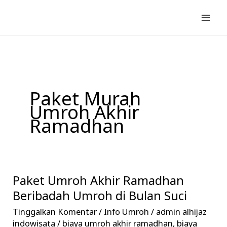
Lewati
ke
konten
Paket Murah
Umroh Akhir
Ramadhan
Paket Umroh Akhir Ramadhan
Paket
Umroh
Beribadah Umroh di Bulan Suci
Akhir
Tinggalkan Komentar
/
Info Umroh
/
admin alhijaz
Ramadhan
indowisata
/
biaya umroh akhir ramadhan
,
biaya