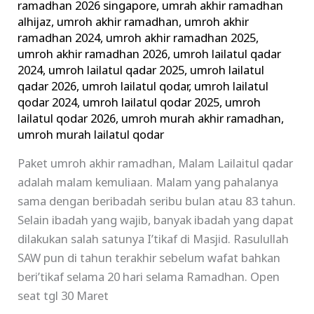
ramadhan 2026 singapore
,
umrah akhir ramadhan
alhijaz
,
umroh akhir ramadhan
,
umroh akhir
ramadhan 2024
,
umroh akhir ramadhan 2025
,
umroh akhir ramadhan 2026
,
umroh lailatul qadar
2024
,
umroh lailatul qadar 2025
,
umroh lailatul
qadar 2026
,
umroh lailatul qodar
,
umroh lailatul
qodar 2024
,
umroh lailatul qodar 2025
,
umroh
lailatul qodar 2026
,
umroh murah akhir ramadhan
,
umroh murah lailatul qodar
Paket umroh akhir ramadhan, Malam Lailaitul qadar
adalah malam kemuliaan. Malam yang pahalanya
sama dengan beribadah seribu bulan atau 83 tahun.
Selain ibadah yang wajib, banyak ibadah yang dapat
dilakukan salah satunya I’tikaf di Masjid. Rasulullah
SAW pun di tahun terakhir sebelum wafat bahkan
beri’tikaf selama 20 hari selama Ramadhan. Open
seat tgl 30 Maret