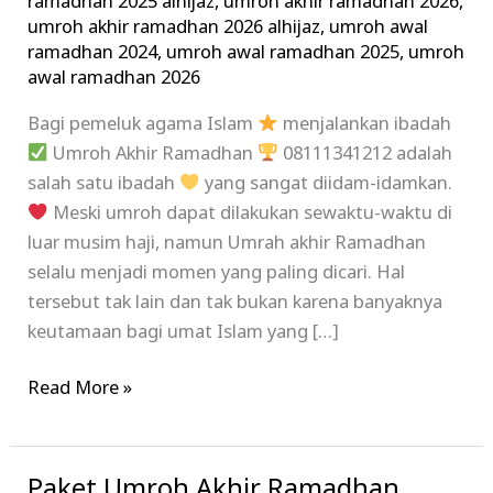
ramadhan 2025 alhijaz
,
umroh akhir ramadhan 2026
,
umroh akhir ramadhan 2026 alhijaz
,
umroh awal
ramadhan 2024
,
umroh awal ramadhan 2025
,
umroh
awal ramadhan 2026
Bagi pemeluk agama Islam
menjalankan ibadah
Umroh Akhir Ramadhan
08111341212 adalah
salah satu ibadah
yang sangat diidam-idamkan.
Meski umroh dapat dilakukan sewaktu-waktu di
luar musim haji, namun Umrah akhir Ramadhan
selalu menjadi momen yang paling dicari. Hal
tersebut tak lain dan tak bukan karena banyaknya
keutamaan bagi umat Islam yang […]
Read More »
Paket Umroh Akhir Ramadhan
Paket