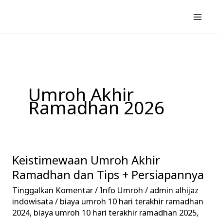
Lewati
ke
konten
Umroh Akhir
Ramadhan 2026
Keistimewaan Umroh Akhir
Keistimewaan
Umroh
Ramadhan dan Tips + Persiapannya
Akhir
Tinggalkan Komentar
/
Info Umroh
/
admin alhijaz
Ramadhan
indowisata
/
biaya umroh 10 hari terakhir ramadhan
dan
2024
,
biaya umroh 10 hari terakhir ramadhan 2025
,