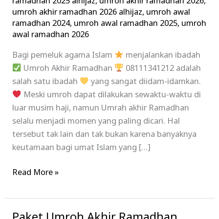
ramadhan 2025 alhijaz
,
umroh akhir ramadhan 2026
,
umroh akhir ramadhan 2026 alhijaz
,
umroh awal
ramadhan 2024
,
umroh awal ramadhan 2025
,
umroh
awal ramadhan 2026
Bagi pemeluk agama Islam
menjalankan ibadah
Umroh Akhir Ramadhan
08111341212 adalah
salah satu ibadah
yang sangat diidam-idamkan.
Meski umroh dapat dilakukan sewaktu-waktu di
luar musim haji, namun Umrah akhir Ramadhan
selalu menjadi momen yang paling dicari. Hal
tersebut tak lain dan tak bukan karena banyaknya
keutamaan bagi umat Islam yang […]
Read More »
Paket Umroh Akhir Ramadhan
Paket