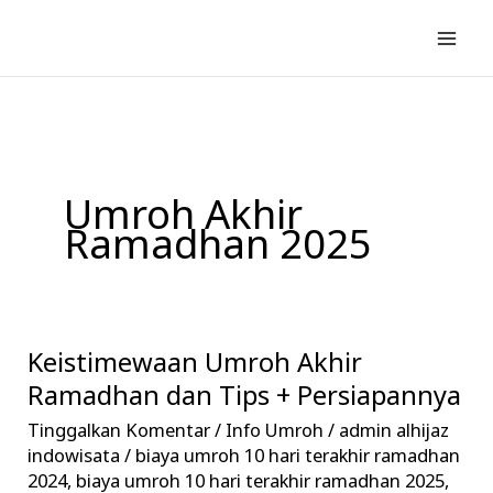
Lewati
ke
konten
Umroh Akhir
Ramadhan 2025
Keistimewaan Umroh Akhir
Keistimewaan
Umroh
Ramadhan dan Tips + Persiapannya
Akhir
Tinggalkan Komentar
/
Info Umroh
/
admin alhijaz
Ramadhan
indowisata
/
biaya umroh 10 hari terakhir ramadhan
dan
2024
,
biaya umroh 10 hari terakhir ramadhan 2025
,