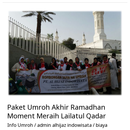
Paket
Umroh
Akhir
Ramadhan
Moment
Meraih
Lailatul
Qadar
Paket Umroh Akhir Ramadhan
Moment Meraih Lailatul Qadar
Info Umroh
/
admin alhijaz indowisata
/
biaya