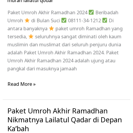
murah lailatul qodar
Paket Umroh Akhir Ramadhan 2024
Beribadah
Umroh
di Bulan Suci
08111-34-1212
Di
antara banyaknya
paket umroh Ramadhan yang
tersedia,
seluruhnya sangat diminati oleh kaum
muslimin dan muslimat dari seluruh penjuru dunia
adalah Paket Umroh Akhir Ramadhan 2024. Paket
Umroh Akhir Ramadhan 2024 adalah ujung atau
pangkal dari masuknya jamaah
Read More »
Paket Umroh Akhir Ramadhan
Paket
Umroh
Nikmatnya Lailatul Qadar di Depan
Akhir
Ka’bah