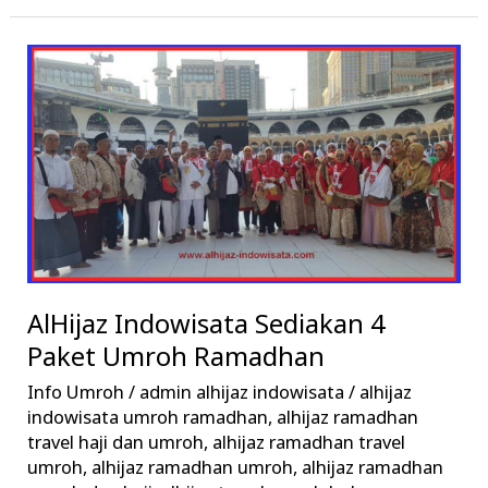
AlHijaz
Indowisata
Sediakan
4
Paket
Umroh
Ramadhan
AlHijaz Indowisata Sediakan 4
Paket Umroh Ramadhan
Info Umroh
/
admin alhijaz indowisata
/
alhijaz
indowisata umroh ramadhan
,
alhijaz ramadhan
travel haji dan umroh
,
alhijaz ramadhan travel
umroh
,
alhijaz ramadhan umroh
,
alhijaz ramadhan