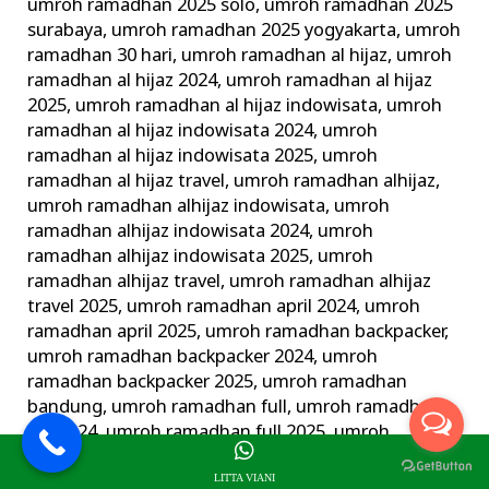
umroh ramadhan 2025 solo
,
umroh ramadhan 2025
surabaya
,
umroh ramadhan 2025 yogyakarta
,
umroh
ramadhan 30 hari
,
umroh ramadhan al hijaz
,
umroh
ramadhan al hijaz 2024
,
umroh ramadhan al hijaz
2025
,
umroh ramadhan al hijaz indowisata
,
umroh
ramadhan al hijaz indowisata 2024
,
umroh
ramadhan al hijaz indowisata 2025
,
umroh
ramadhan al hijaz travel
,
umroh ramadhan alhijaz
,
umroh ramadhan alhijaz indowisata
,
umroh
ramadhan alhijaz indowisata 2024
,
umroh
ramadhan alhijaz indowisata 2025
,
umroh
ramadhan alhijaz travel
,
umroh ramadhan alhijaz
travel 2025
,
umroh ramadhan april 2024
,
umroh
ramadhan april 2025
,
umroh ramadhan backpacker
,
umroh ramadhan backpacker 2024
,
umroh
ramadhan backpacker 2025
,
umroh ramadhan
bandung
,
umroh ramadhan full
,
umroh ramadhan
full 2024
,
umroh ramadhan full 2025
,
umroh
ramadhan harga
,
umroh ramadhan hemat
,
umroh
LITTA VIANI
ramadhan jogja
,
umroh ramadhan juni 2024
,
umroh