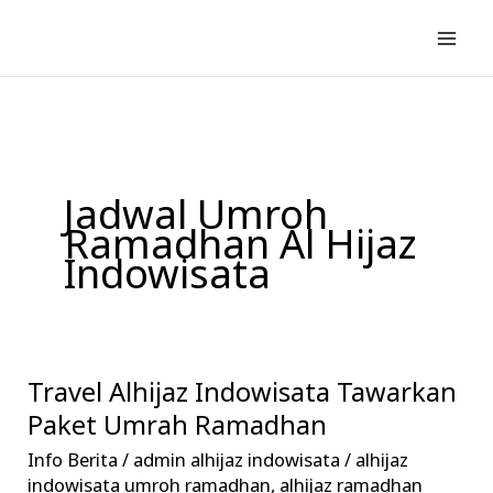
Lewati
ke
konten
Jadwal Umroh
Ramadhan Al Hijaz
Indowisata
Travel Alhijaz Indowisata Tawarkan
Travel
Alhijaz
Paket Umrah Ramadhan
Indowisata
Info Berita
/
admin alhijaz indowisata
/
alhijaz
Tawarkan
indowisata umroh ramadhan
,
alhijaz ramadhan