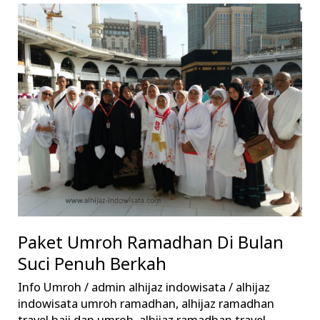
Paket
Umroh
Ramadhan
Di
Bulan
Suci
Penuh
Berkah
Paket Umroh Ramadhan Di Bulan
Suci Penuh Berkah
Info Umroh
/
admin alhijaz indowisata
/
alhijaz
indowisata umroh ramadhan
,
alhijaz ramadhan