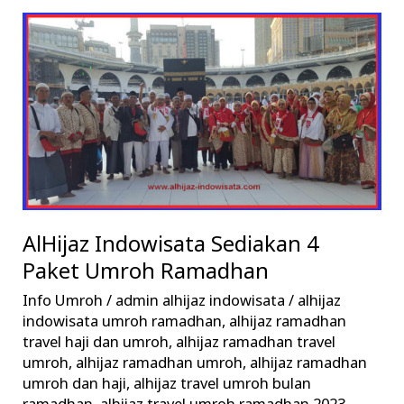
AlHijaz
Indowisata
Sediakan
4
Paket
Umroh
Ramadhan
AlHijaz Indowisata Sediakan 4
Paket Umroh Ramadhan
Info Umroh
/
admin alhijaz indowisata
/
alhijaz
indowisata umroh ramadhan
,
alhijaz ramadhan
travel haji dan umroh
,
alhijaz ramadhan travel
umroh
,
alhijaz ramadhan umroh
,
alhijaz ramadhan
umroh dan haji
,
alhijaz travel umroh bulan