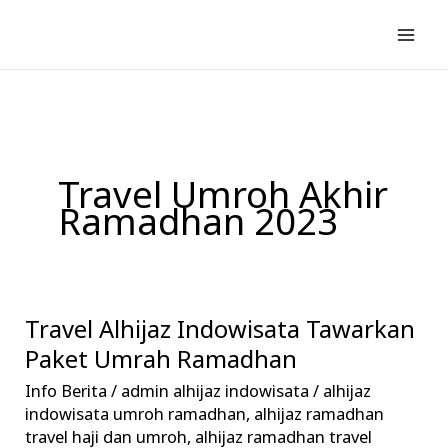
Lewati
ke
konten
Travel Umroh Akhir
Ramadhan 2023
Travel Alhijaz Indowisata Tawarkan
Travel
Alhijaz
Paket Umrah Ramadhan
Indowisata
Info Berita
/
admin alhijaz indowisata
/
alhijaz
Tawarkan
indowisata umroh ramadhan
,
alhijaz ramadhan
Paket
travel haji dan umroh
,
alhijaz ramadhan travel