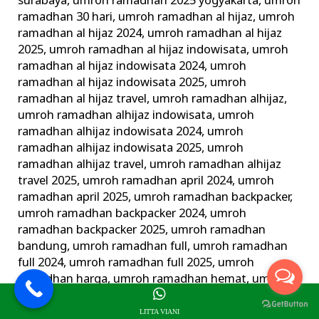
surabaya
,
umroh ramadhan 2025 yogyakarta
,
umroh
ramadhan 30 hari
,
umroh ramadhan al hijaz
,
umroh
ramadhan al hijaz 2024
,
umroh ramadhan al hijaz
2025
,
umroh ramadhan al hijaz indowisata
,
umroh
ramadhan al hijaz indowisata 2024
,
umroh
ramadhan al hijaz indowisata 2025
,
umroh
ramadhan al hijaz travel
,
umroh ramadhan alhijaz
,
umroh ramadhan alhijaz indowisata
,
umroh
ramadhan alhijaz indowisata 2024
,
umroh
ramadhan alhijaz indowisata 2025
,
umroh
ramadhan alhijaz travel
,
umroh ramadhan alhijaz
travel 2025
,
umroh ramadhan april 2024
,
umroh
ramadhan april 2025
,
umroh ramadhan backpacker
,
umroh ramadhan backpacker 2024
,
umroh
ramadhan backpacker 2025
,
umroh ramadhan
bandung
,
umroh ramadhan full
,
umroh ramadhan
full 2024
,
umroh ramadhan full 2025
,
umroh
ramadhan harga
,
umroh ramadhan hemat
,
umroh
ramadhan jogja
,
umroh ramadhan juni 2024
,
umroh
ramadhan juni 2025
,
umroh ramadhan langsung
LITTA VIANI