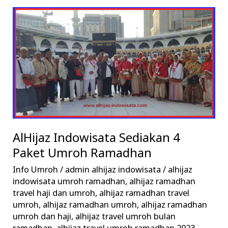
AlHijaz
Indowisata
Sediakan
4
Paket
Umroh
Ramadhan
AlHijaz Indowisata Sediakan 4
Paket Umroh Ramadhan
Info Umroh
/
admin alhijaz indowisata
/
alhijaz
indowisata umroh ramadhan
,
alhijaz ramadhan
travel haji dan umroh
,
alhijaz ramadhan travel
umroh
,
alhijaz ramadhan umroh
,
alhijaz ramadhan
umroh dan haji
,
alhijaz travel umroh bulan