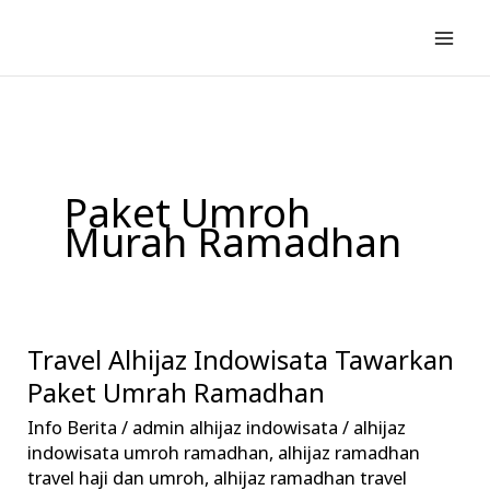
Lewati
ke
konten
Paket Umroh
Murah Ramadhan
Travel Alhijaz Indowisata Tawarkan
Travel
Alhijaz
Paket Umrah Ramadhan
Indowisata
Info Berita
/
admin alhijaz indowisata
/
alhijaz
Tawarkan
indowisata umroh ramadhan
,
alhijaz ramadhan
Paket
travel haji dan umroh
,
alhijaz ramadhan travel