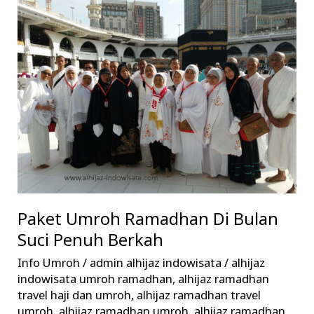
Umroh
Ramadhan
Di
Bulan
Suci
Penuh
Berkah
Paket Umroh Ramadhan Di Bulan
Suci Penuh Berkah
Info Umroh
/
admin alhijaz indowisata
/
alhijaz
indowisata umroh ramadhan
,
alhijaz ramadhan
travel haji dan umroh
,
alhijaz ramadhan travel
umroh
,
alhijaz ramadhan umroh
,
alhijaz ramadhan