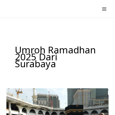
Lewati
ke
konten
Umroh Ramadhan
2025 Dari
Surabaya
Paket
Umroh
Ramadhan
Di