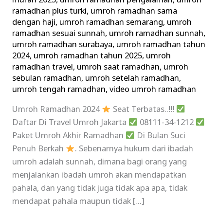
murah 2025
,
umroh ramadhan pengalaman
,
umroh
ramadhan plus turki
,
umroh ramadhan sama
dengan haji
,
umroh ramadhan semarang
,
umroh
ramadhan sesuai sunnah
,
umroh ramadhan sunnah
,
umroh ramadhan surabaya
,
umroh ramadhan tahun
2024
,
umroh ramadhan tahun 2025
,
umroh
ramadhan travel
,
umroh saat ramadhan
,
umroh
sebulan ramadhan
,
umroh setelah ramadhan
,
umroh tengah ramadhan
,
video umroh ramadhan
Umroh Ramadhan 2024
Seat Terbatas..!!!
Daftar Di Travel Umroh Jakarta
08111-34-1212
Paket Umroh Akhir Ramadhan
Di Bulan Suci
Penuh Berkah
. Sebenarnya hukum dari ibadah
umroh adalah sunnah, dimana bagi orang yang
menjalankan ibadah umroh akan mendapatkan
pahala, dan yang tidak juga tidak apa apa, tidak
mendapat pahala maupun tidak […]