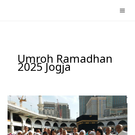
Lewati
ke
konten
Umroh Ramadhan
2025 Jogja
Paket
Umroh
Ramadhan
Di
Bulan