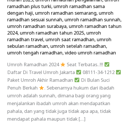
murah 2025
,
umroh ramadhan pengalaman
,
umroh
ramadhan plus turki
,
umroh ramadhan sama
dengan haji
,
umroh ramadhan semarang
,
umroh
ramadhan sesuai sunnah
,
umroh ramadhan sunnah
,
umroh ramadhan surabaya
,
umroh ramadhan tahun
2024
,
umroh ramadhan tahun 2025
,
umroh
ramadhan travel
,
umroh saat ramadhan
,
umroh
sebulan ramadhan
,
umroh setelah ramadhan
,
umroh tengah ramadhan
,
video umroh ramadhan
Umroh Ramadhan 2024
Seat Terbatas..!!!
Daftar Di Travel Umroh Jakarta
08111-34-1212
Paket Umroh Akhir Ramadhan
Di Bulan Suci
Penuh Berkah
. Sebenarnya hukum dari ibadah
umroh adalah sunnah, dimana bagi orang yang
menjalankan ibadah umroh akan mendapatkan
pahala, dan yang tidak juga tidak apa apa, tidak
mendapat pahala maupun tidak […]