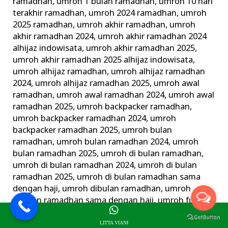
ramadhan
,
umroh 1 bulan ramadhan
,
umroh 10 hari
terakhir ramadhan
,
umroh 2024 ramadhan
,
umroh
2025 ramadhan
,
umroh akhir ramadhan
,
umroh
akhir ramadhan 2024
,
umroh akhir ramadhan 2024
alhijaz indowisata
,
umroh akhir ramadhan 2025
,
umroh akhir ramadhan 2025 alhijaz indowisata
,
umroh alhijaz ramadhan
,
umroh alhijaz ramadhan
2024
,
umroh alhijaz ramadhan 2025
,
umroh awal
ramadhan
,
umroh awal ramadhan 2024
,
umroh awal
ramadhan 2025
,
umroh backpacker ramadhan
,
umroh backpacker ramadhan 2024
,
umroh
backpacker ramadhan 2025
,
umroh bulan
ramadhan
,
umroh bulan ramadhan 2024
,
umroh
bulan ramadhan 2025
,
umroh di bulan ramadhan
,
umroh di bulan ramadhan 2024
,
umroh di bulan
ramadhan 2025
,
umroh di bulan ramadhan sama
dengan haji
,
umroh dibulan ramadhan
,
umroh
dibulan ramadhan sama dengan haji
,
umroh full
ramadhan
,
umroh full ramadhan 2024
,
umroh full
ramadhan 2024 al hijaz indowisata
,
umroh full
LITTA VIANI