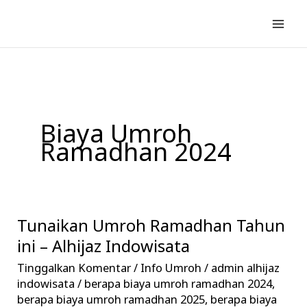
Lewati
ke
konten
Biaya Umroh
Ramadhan 2024
Tunaikan Umroh Ramadhan Tahun
Tunaikan
Umroh
ini – Alhijaz Indowisata
Ramadhan
Tinggalkan Komentar
/
Info Umroh
/
admin alhijaz
Tahun
indowisata
/
berapa biaya umroh ramadhan 2024
,
ini
berapa biaya umroh ramadhan 2025
,
berapa biaya