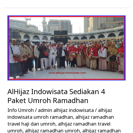
AlHijaz
Indowisata
Sediakan
4
Paket
Umroh
Ramadhan
AlHijaz Indowisata Sediakan 4
Paket Umroh Ramadhan
Info Umroh
/
admin alhijaz indowisata
/
alhijaz
indowisata umroh ramadhan
,
alhijaz ramadhan
travel haji dan umroh
,
alhijaz ramadhan travel
umroh
,
alhijaz ramadhan umroh
,
alhijaz ramadhan