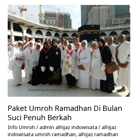
Paket
Umroh
Ramadhan
Di
Bulan
Suci
Penuh
Berkah
Paket Umroh Ramadhan Di Bulan
Suci Penuh Berkah
Info Umroh
/
admin alhijaz indowisata
/
alhijaz
indowisata umroh ramadhan
,
alhijaz ramadhan