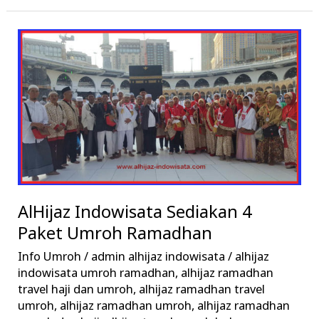
AlHijaz
Indowisata
Sediakan
4
Paket
Umroh
Ramadhan
AlHijaz Indowisata Sediakan 4
Paket Umroh Ramadhan
Info Umroh
/
admin alhijaz indowisata
/
alhijaz
indowisata umroh ramadhan
,
alhijaz ramadhan
travel haji dan umroh
,
alhijaz ramadhan travel
umroh
,
alhijaz ramadhan umroh
,
alhijaz ramadhan