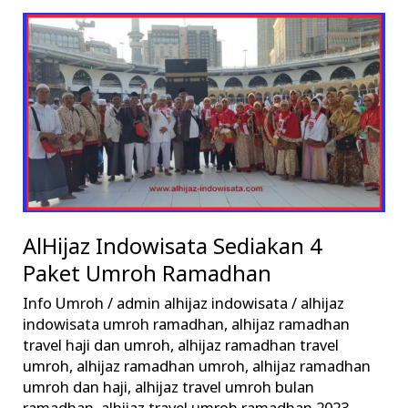
AlHijaz
Indowisata
Sediakan
4
Paket
Umroh
Ramadhan
AlHijaz Indowisata Sediakan 4
Paket Umroh Ramadhan
Info Umroh
/
admin alhijaz indowisata
/
alhijaz
indowisata umroh ramadhan
,
alhijaz ramadhan
travel haji dan umroh
,
alhijaz ramadhan travel
umroh
,
alhijaz ramadhan umroh
,
alhijaz ramadhan
umroh dan haji
,
alhijaz travel umroh bulan