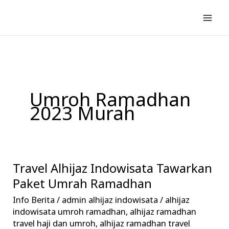
Lewati
ke
konten
Umroh Ramadhan
2023 Murah
Travel Alhijaz Indowisata Tawarkan
Travel
Alhijaz
Paket Umrah Ramadhan
Indowisata
Info Berita
/
admin alhijaz indowisata
/
alhijaz
Tawarkan
indowisata umroh ramadhan
,
alhijaz ramadhan
Paket
travel haji dan umroh
,
alhijaz ramadhan travel