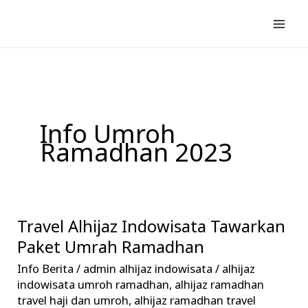
Lewati
ke
konten
Info Umroh
Ramadhan 2023
Travel Alhijaz Indowisata Tawarkan
Travel
Alhijaz
Paket Umrah Ramadhan
Indowisata
Info Berita
/
admin alhijaz indowisata
/
alhijaz
Tawarkan
indowisata umroh ramadhan
,
alhijaz ramadhan
Paket
travel haji dan umroh
,
alhijaz ramadhan travel