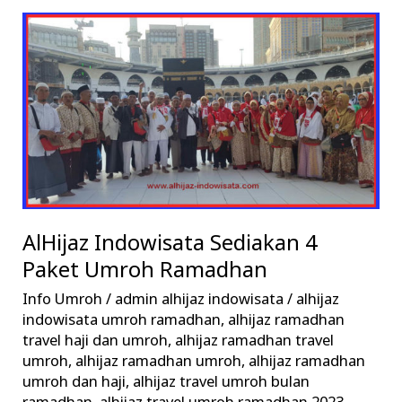
AlHijaz
Indowisata
Sediakan
4
Paket
Umroh
Ramadhan
AlHijaz Indowisata Sediakan 4
Paket Umroh Ramadhan
Info Umroh
/
admin alhijaz indowisata
/
alhijaz
indowisata umroh ramadhan
,
alhijaz ramadhan
travel haji dan umroh
,
alhijaz ramadhan travel
umroh
,
alhijaz ramadhan umroh
,
alhijaz ramadhan
umroh dan haji
,
alhijaz travel umroh bulan