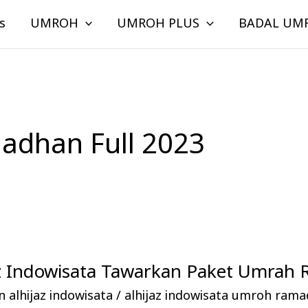
s
UMROH
UMROH PLUS
BADAL UM
dhan Full 2023
jaz Indowisata Tawarkan Paket Umra
 alhijaz indowisata
/
alhijaz indowisata umroh ram