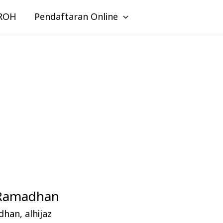
ROH
Pendaftaran Online
h Ramadhan
adhan
,
alhijaz