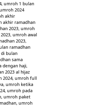
4
,
umroh 1 bulan
umroh 2024
h akhir
 akhir ramadhan
dhan 2023
,
umroh
 2023
,
umroh awal
madhan 2023
,
ulan ramadhan
di bulan
adhan sama
 dengan haji
,
n 2023 al hijaz
n 2024
,
umroh full
ya
,
umroh ketika
24
,
umroh pada
n
,
umroh paket
amadhan
,
umroh