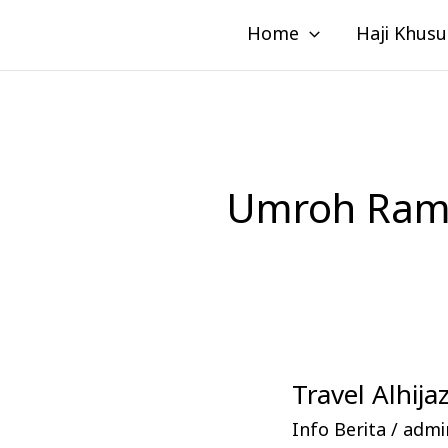
Lewati
Home
Haji Khusu
ke
konten
Umroh Rama
Travel Alhi
Travel
Alhijaz
Info Berita
/
admin