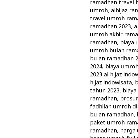
Indowisata
ramadhan travel 
Tawarkan
umroh
,
alhijaz r
Paket
travel umroh ram
ramadhan 2023
,
a
Umrah
umroh akhir ram
Ramadhan
ramadhan
,
biaya
umroh bulan ram
bulan ramadhan 
2024
,
biaya umro
2023 al hijaz indo
hijaz indowisata
,
b
tahun 2023
,
biaya
ramadhan
,
brosu
fadhilah umroh d
bulan ramadhan
,
paket umroh ram
ramadhan
,
harga 