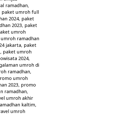
al ramadhan
,
,
paket umroh full
han 2024
,
paket
dhan 2023
,
paket
aket umroh
 umroh ramadhan
4 jakarta
,
paket
a
,
paket umroh
dowisata 2024
,
galaman umroh di
roh ramadhan
,
romo umroh
an 2023
,
promo
lan ramadhan
,
vel umroh akhir
 ramadhan kaltim
,
ravel umroh