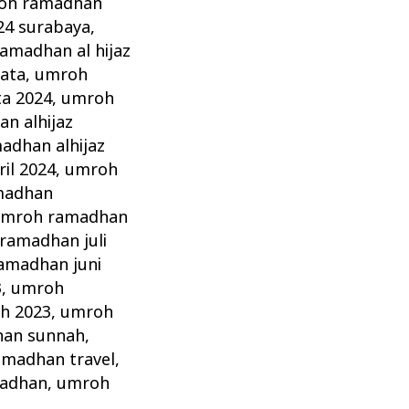
oh ramadhan
4 surabaya
,
amadhan al hijaz
sata
,
umroh
ta 2024
,
umroh
n alhijaz
adhan alhijaz
il 2024
,
umroh
madhan
mroh ramadhan
ramadhan juli
amadhan juni
3
,
umroh
h 2023
,
umroh
an sunnah
,
madhan travel
,
madhan
,
umroh