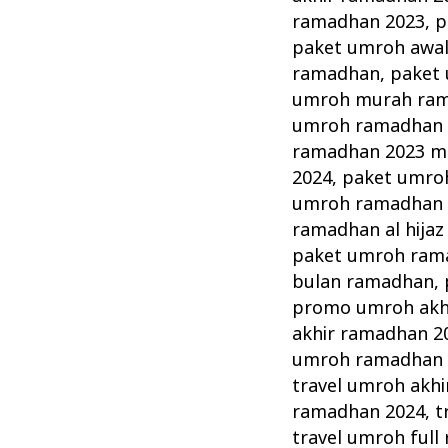
ramadhan 2023
,
p
paket umroh awa
ramadhan
,
paket 
umroh murah ra
umroh ramadhan 2
ramadhan 2023 m
2024
,
paket umroh
umroh ramadhan
ramadhan al hijaz
paket umroh rama
bulan ramadhan
,
promo umroh akh
akhir ramadhan 2
umroh ramadhan 
travel umroh akh
ramadhan 2024
,
t
travel umroh ful