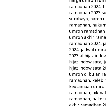
harga umroh full
ramadhan 2024
,
h
ramadhan 2023 s
surabaya
,
harga u
ramadhan
,
hukum
umroh ramadhan 
umroh akhir ram
ramadhan 2024
,
j
2024
,
jadwal umr
2023 al hijaz indo
hijaz indowisata
,
j
hijaz indowisata 2
umroh di bulan 
ramadhan
,
keleb
keutamaan umroh
ramadhan
,
nikma
ramadhan
,
paket
akhir ramadhan 2