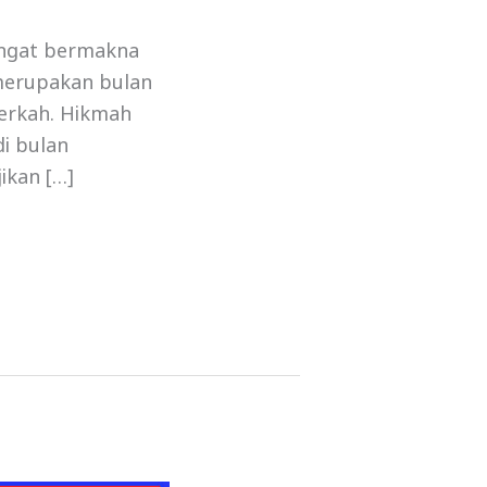
angat bermakna
merupakan bulan
erkah. Hikmah
i bulan
ikan […]