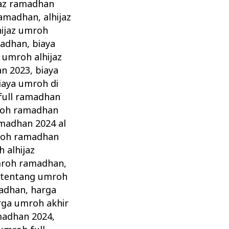
jaz ramadhan
 ramadhan
,
alhijaz
hijaz umroh
madhan
,
biaya
 umroh alhijaz
an 2023
,
biaya
iaya umroh di
full ramadhan
roh ramadhan
madhan 2024 al
roh ramadhan
 alhijaz
umroh ramadhan
,
 tentang umroh
madhan
,
harga
rga umroh akhir
madhan 2024
,