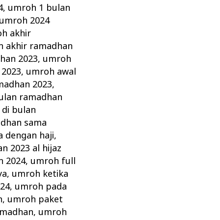
4
,
umroh 1 bulan
umroh 2024
h akhir
 akhir ramadhan
dhan 2023
,
umroh
 2023
,
umroh awal
madhan 2023
,
ulan ramadhan
di bulan
adhan sama
 dengan haji
,
n 2023 al hijaz
n 2024
,
umroh full
ya
,
umroh ketika
24
,
umroh pada
n
,
umroh paket
amadhan
,
umroh