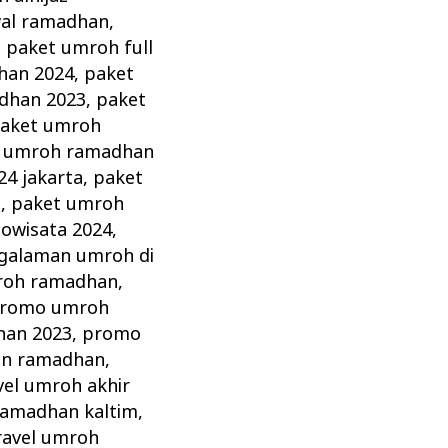
al ramadhan
,
,
paket umroh full
han 2024
,
paket
dhan 2023
,
paket
aket umroh
 umroh ramadhan
4 jakarta
,
paket
a
,
paket umroh
dowisata 2024
,
galaman umroh di
roh ramadhan
,
romo umroh
an 2023
,
promo
lan ramadhan
,
vel umroh akhir
 ramadhan kaltim
,
ravel umroh