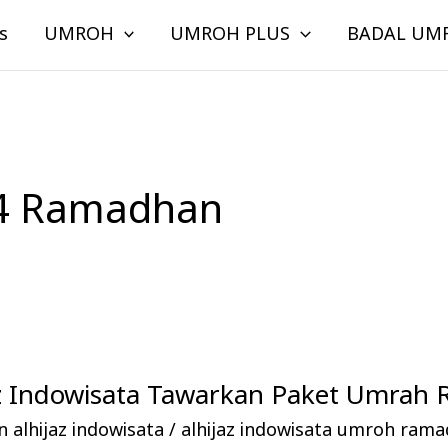
s
UMROH
UMROH PLUS
BADAL UM
4 Ramadhan
jaz Indowisata Tawarkan Paket Umra
 alhijaz indowisata
/
alhijaz indowisata umroh ram