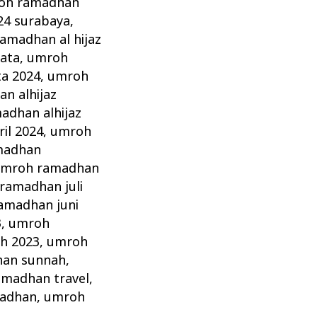
oh ramadhan
4 surabaya
,
amadhan al hijaz
sata
,
umroh
ta 2024
,
umroh
n alhijaz
adhan alhijaz
il 2024
,
umroh
madhan
mroh ramadhan
ramadhan juli
amadhan juni
3
,
umroh
h 2023
,
umroh
an sunnah
,
madhan travel
,
madhan
,
umroh