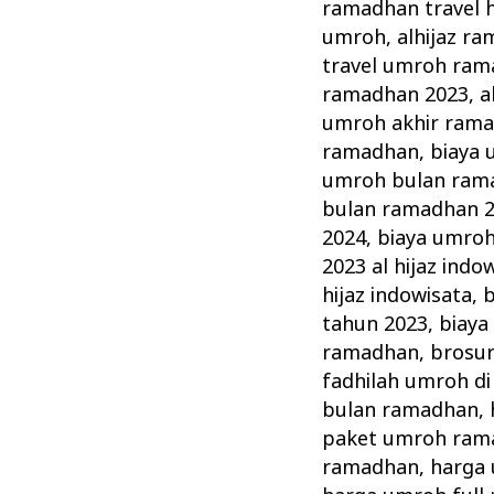
Indowisata
ramadhan travel 
Tawarkan
umroh
,
alhijaz r
Paket
travel umroh ram
ramadhan 2023
,
a
Umrah
umroh akhir ram
Ramadhan
ramadhan
,
biaya
umroh bulan ram
bulan ramadhan 
2024
,
biaya umro
2023 al hijaz indo
hijaz indowisata
,
b
tahun 2023
,
biaya
ramadhan
,
brosu
fadhilah umroh d
bulan ramadhan
,
paket umroh ram
ramadhan
,
harga 