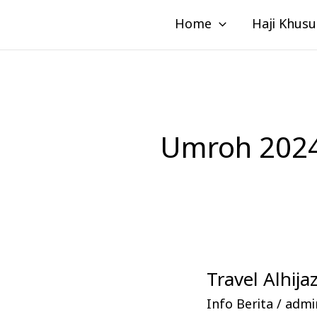
Lewati
Home
Haji Khusu
ke
konten
Umroh 202
Travel Alhi
Travel
Alhijaz
Info Berita
/
admin