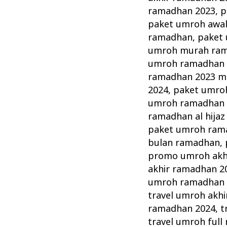
ramadhan 2023
,
p
paket umroh awa
ramadhan
,
paket 
umroh murah ra
umroh ramadhan 2
ramadhan 2023 m
2024
,
paket umroh
umroh ramadhan
ramadhan al hijaz
paket umroh rama
bulan ramadhan
,
promo umroh akh
akhir ramadhan 2
umroh ramadhan 
travel umroh akh
ramadhan 2024
,
t
travel umroh ful