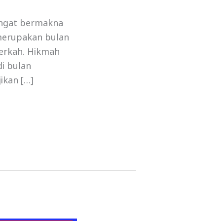
angat bermakna
merupakan bulan
erkah. Hikmah
i bulan
ikan […]