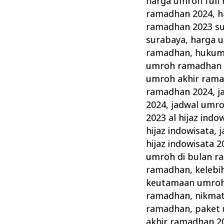
harga umroh full
ramadhan 2024
,
h
ramadhan 2023 s
surabaya
,
harga u
ramadhan
,
hukum
umroh ramadhan 
umroh akhir ram
ramadhan 2024
,
j
2024
,
jadwal umr
2023 al hijaz indo
hijaz indowisata
,
j
hijaz indowisata 2
umroh di bulan 
ramadhan
,
keleb
keutamaan umroh
ramadhan
,
nikma
ramadhan
,
paket
akhir ramadhan 2