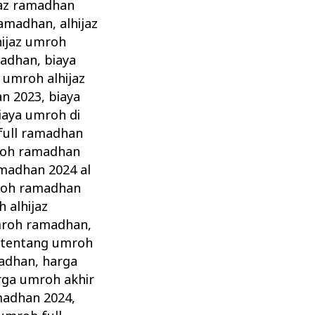
jaz ramadhan
 ramadhan
,
alhijaz
hijaz umroh
madhan
,
biaya
 umroh alhijaz
an 2023
,
biaya
iaya umroh di
full ramadhan
roh ramadhan
madhan 2024 al
roh ramadhan
 alhijaz
umroh ramadhan
,
 tentang umroh
madhan
,
harga
rga umroh akhir
madhan 2024
,