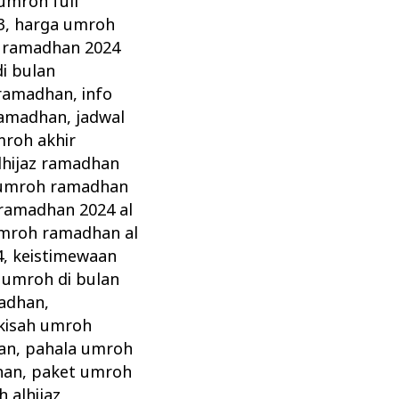
umroh full
3
,
harga umroh
 ramadhan 2024
i bulan
 ramadhan
,
info
ramadhan
,
jadwal
mroh akhir
lhijaz ramadhan
 umroh ramadhan
ramadhan 2024 al
umroh ramadhan al
4
,
keistimewaan
 umroh di bulan
adhan
,
kisah umroh
an
,
pahala umroh
han
,
paket umroh
 alhijaz