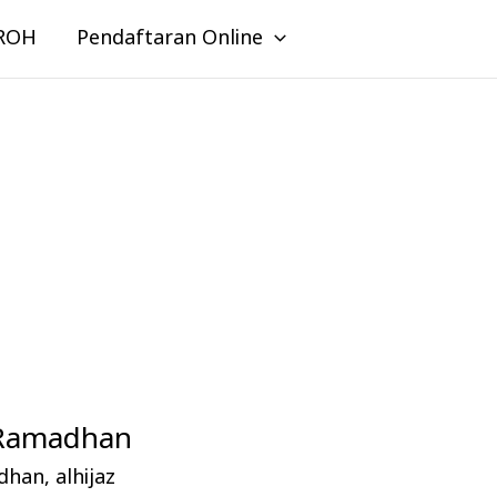
ROH
Pendaftaran Online
h Ramadhan
adhan
,
alhijaz