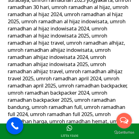
surabaya
,
umroh ramadhan 2025 yogyakarta
,
umroh
ramadhan 30 hari
,
umroh ramadhan al hijaz
,
umroh
ramadhan al hijaz 2024
,
umroh ramadhan al hijaz
2025
,
umroh ramadhan al hijaz indowisata
,
umroh
ramadhan al hijaz indowisata 2024
,
umroh
ramadhan al hijaz indowisata 2025
,
umroh
ramadhan al hijaz travel
,
umroh ramadhan alhijaz
,
umroh ramadhan alhijaz indowisata
,
umroh
ramadhan alhijaz indowisata 2024
,
umroh
ramadhan alhijaz indowisata 2025
,
umroh
ramadhan alhijaz travel
,
umroh ramadhan alhijaz
travel 2025
,
umroh ramadhan april 2024
,
umroh
ramadhan april 2025
,
umroh ramadhan backpacker
,
umroh ramadhan backpacker 2024
,
umroh
ramadhan backpacker 2025
,
umroh ramadhan
bandung
,
umroh ramadhan full
,
umroh ramadhan
full 2024
,
umroh ramadhan full 2025
,
umroh
ramadhan harga
,
umroh ramadhan hemat
,
umroh
ramadhan jogja
,
umroh ramadhan juni 2024
,
umroh
ramadhan juni 2025
,
umroh ramadhan langsung
LITTA VIANI