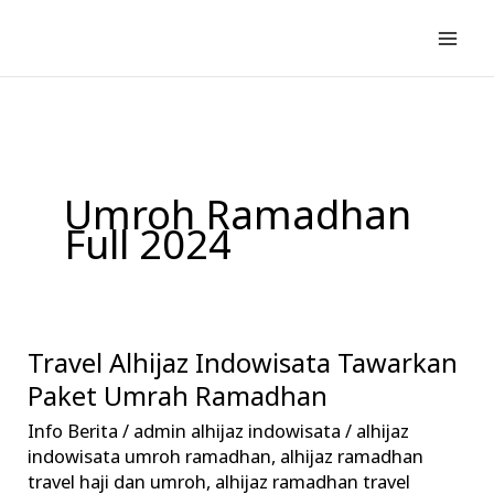
Lewati
ke
konten
Umroh Ramadhan
Full 2024
Travel Alhijaz Indowisata Tawarkan
Travel
Alhijaz
Paket Umrah Ramadhan
Indowisata
Info Berita
/
admin alhijaz indowisata
/
alhijaz
Tawarkan
indowisata umroh ramadhan
,
alhijaz ramadhan
Paket
travel haji dan umroh
,
alhijaz ramadhan travel