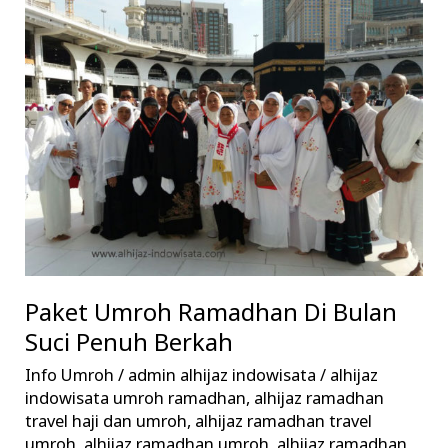
Umroh
Ramadhan
Di
Bulan
Suci
Penuh
Berkah
Paket Umroh Ramadhan Di Bulan
Suci Penuh Berkah
Info Umroh
/
admin alhijaz indowisata
/
alhijaz
indowisata umroh ramadhan
,
alhijaz ramadhan
travel haji dan umroh
,
alhijaz ramadhan travel
umroh
,
alhijaz ramadhan umroh
,
alhijaz ramadhan