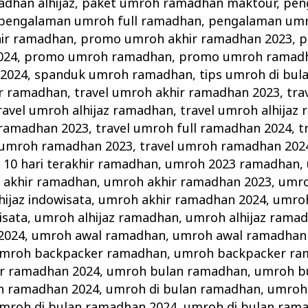
dhan alhijaz
,
paket umroh ramadhan maktour
,
pen
pengalaman umroh full ramadhan
,
pengalaman um
ir ramadhan
,
promo umroh akhir ramadhan 2023
,
p
024
,
promo umroh ramadhan
,
promo umroh ramadh
2024
,
spanduk umroh ramadhan
,
tips umroh di bu
ir ramadhan
,
travel umroh akhir ramadhan 2023
,
tra
ravel umroh alhijaz ramadhan
,
travel umroh alhijaz
l ramadhan 2023
,
travel umroh full ramadhan 2024
,
t
 umroh ramadhan 2023
,
travel umroh ramadhan 202
10 hari terakhir ramadhan
,
umroh 2023 ramadhan
,
 akhir ramadhan
,
umroh akhir ramadhan 2023
,
umro
ijaz indowisata
,
umroh akhir ramadhan 2024
,
umroh
isata
,
umroh alhijaz ramadhan
,
umroh alhijaz rama
2024
,
umroh awal ramadhan
,
umroh awal ramadhan
mroh backpacker ramadhan
,
umroh backpacker ra
r ramadhan 2024
,
umroh bulan ramadhan
,
umroh b
n ramadhan 2024
,
umroh di bulan ramadhan
,
umroh 
mroh di bulan ramadhan 2024
,
umroh di bulan ram