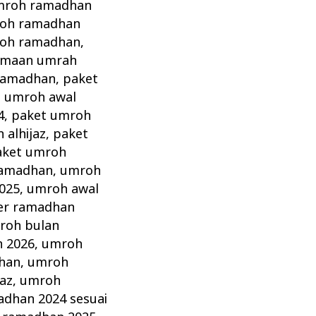
umroh ramadhan
roh ramadhan
roh ramadhan
,
amaan umrah
ramadhan
,
paket
t umroh awal
4
,
paket umroh
alhijaz
,
paket
aket umroh
ramadhan
,
umroh
025
,
umroh awal
er ramadhan
roh bulan
 2026
,
umroh
han
,
umroh
az
,
umroh
dhan 2024 sesuai