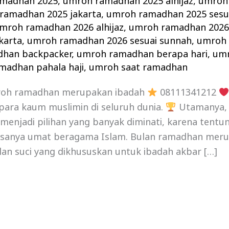
madhan 2025
,
umroh ramadhan 2025 alhijaz
,
umroh
ramadhan 2025 jakarta
,
umroh ramadhan 2025 sesu
mroh ramadhan 2026 alhijaz
,
umroh ramadhan 2026 
karta
,
umroh ramadhan 2026 sesuai sunnah
,
umroh 
han backpacker
,
umroh ramadhan berapa hari
,
um
madhan pahala haji
,
umroh saat ramadhan
oh ramadhan merupakan ibadah
08111341212
para kaum muslimin di seluruh dunia.
Utamanya
menjadi pilihan yang banyak diminati, karena tentu
sanya umat beragama Islam. Bulan ramadhan meru
an suci yang dikhususkan untuk ibadah akbar […]