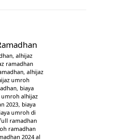
h Ramadhan
adhan
,
alhijaz
jaz ramadhan
 ramadhan
,
alhijaz
hijaz umroh
madhan
,
biaya
 umroh alhijaz
an 2023
,
biaya
iaya umroh di
full ramadhan
roh ramadhan
madhan 2024 al