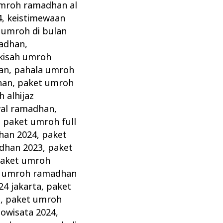
umroh ramadhan al
4
,
keistimewaan
 umroh di bulan
adhan
,
kisah umroh
an
,
pahala umroh
han
,
paket umroh
 alhijaz
al ramadhan
,
,
paket umroh full
han 2024
,
paket
dhan 2023
,
paket
aket umroh
 umroh ramadhan
4 jakarta
,
paket
a
,
paket umroh
dowisata 2024
,