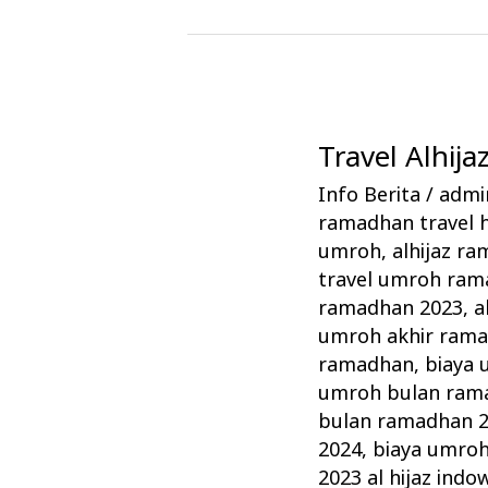
Travel Alhi
Travel
Alhijaz
Info Berita
/
admin
Indowisata
ramadhan travel 
Tawarkan
umroh
,
alhijaz r
Paket
travel umroh ram
ramadhan 2023
,
a
Umrah
umroh akhir ram
Ramadhan
ramadhan
,
biaya
umroh bulan ram
bulan ramadhan 
2024
,
biaya umro
2023 al hijaz indo