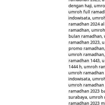
dengan haji
,
umro
umroh full ramad
indowisata
,
umroh
ramadhan 2024 al 
ramadhan
,
umroh
bulan ramadhan
,
ramadhan 2023
,
u
promo ramadhan
umroh ramadhan
ramadhan 1443
,
u
1444 h
,
umroh ra
umroh ramadhan 
indowisata
,
umroh
umroh ramadhan 20
ramadhan 2023 b
surabaya
,
umroh 
ramadhan 2023 m