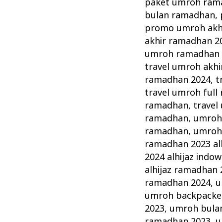
paket umroh rama
bulan ramadhan
,
promo umroh akh
akhir ramadhan 2
umroh ramadhan 
travel umroh akh
ramadhan 2024
,
t
travel umroh ful
ramadhan
,
travel
ramadhan
,
umroh 
ramadhan
,
umroh
ramadhan 2023 alh
2024 alhijaz indow
alhijaz ramadhan 
ramadhan 2024
,
u
umroh backpacke
2023
,
umroh bula
ramadhan 2023
,
u