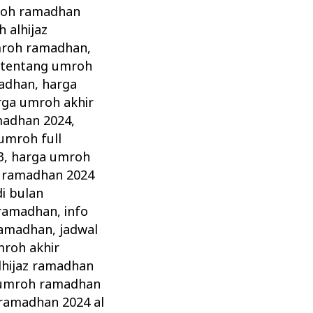
roh ramadhan
 alhijaz
umroh ramadhan
,
 tentang umroh
madhan
,
harga
rga umroh akhir
madhan 2024
,
umroh full
3
,
harga umroh
 ramadhan 2024
i bulan
 ramadhan
,
info
ramadhan
,
jadwal
mroh akhir
lhijaz ramadhan
 umroh ramadhan
ramadhan 2024 al