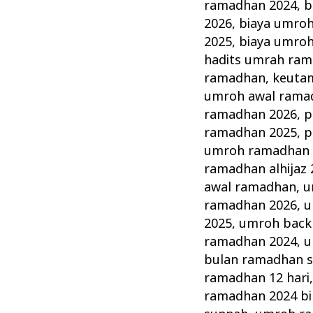
Ramadhan
ramadhan 2024
,
b
Tahun
2026
,
biaya umro
ini
2025
,
biaya umro
hadits umrah ra
–
ramadhan
,
keuta
Alhijaz
umroh awal rama
Indowisata
ramadhan 2026
,
p
ramadhan 2025
,
p
umroh ramadhan a
ramadhan alhijaz 
awal ramadhan
,
u
ramadhan 2026
,
u
2025
,
umroh back
ramadhan 2024
,
u
bulan ramadhan se
ramadhan 12 hari
ramadhan 2024 bi