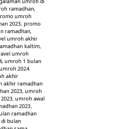
galaman umroh di
roh ramadhan
,
romo umroh
an 2023
,
promo
lan ramadhan
,
vel umroh akhir
 ramadhan kaltim
,
ravel umroh
4
,
umroh 1 bulan
umroh 2024
h akhir
 akhir ramadhan
dhan 2023
,
umroh
 2023
,
umroh awal
madhan 2023
,
ulan ramadhan
di bulan
adhan sama