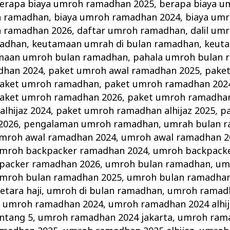
erapa biaya umroh ramadhan 2025
,
berapa biaya 
h ramadhan
,
biaya umroh ramadhan 2024
,
biaya um
h ramadhan 2026
,
daftar umroh ramadhan
,
dalil um
madhan
,
keutamaan umrah di bulan ramadhan
,
keut
maan umroh bulan ramadhan
,
pahala umroh bulan 
dhan 2024
,
paket umroh awal ramadhan 2025
,
pake
aket umroh ramadhan
,
paket umroh ramadhan 202
aket umroh ramadhan 2026
,
paket umroh ramadhan 
lhijaz 2024
,
paket umroh ramadhan alhijaz 2025
,
p
2026
,
pengalaman umroh ramadhan
,
umrah bulan 
mroh awal ramadhan 2024
,
umroh awal ramadhan 2
mroh backpacker ramadhan 2024
,
umroh backpack
packer ramadhan 2026
,
umroh bulan ramadhan
,
um
mroh bulan ramadhan 2025
,
umroh bulan ramadhan
tara haji
,
umroh di bulan ramadhan
,
umroh ramad
,
umroh ramadhan 2024
,
umroh ramadhan 2024 alhij
ntang 5
,
umroh ramadhan 2024 jakarta
,
umroh rama