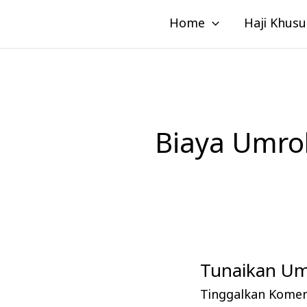
Lewati
Home
Haji Khusu
ke
konten
Biaya Umr
Tunaikan Umr
Tunaikan
Umroh
Tinggalkan Kome