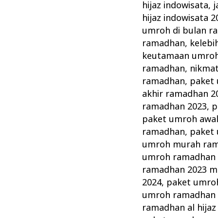
hijaz indowisata
,
j
hijaz indowisata 2
umroh di bulan 
ramadhan
,
keleb
keutamaan umroh
ramadhan
,
nikma
ramadhan
,
paket
akhir ramadhan 2
ramadhan 2023
,
p
paket umroh awa
ramadhan
,
paket 
umroh murah ra
umroh ramadhan 2
ramadhan 2023 m
2024
,
paket umroh
umroh ramadhan
ramadhan al hijaz