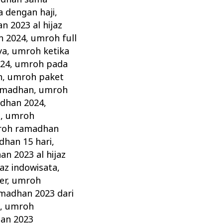
 dengan haji
,
n 2023 al hijaz
n 2024
,
umroh full
ya
,
umroh ketika
24
,
umroh pada
n
,
umroh paket
amadhan
,
umroh
dhan 2024
,
i
,
umroh
oh ramadhan
han 15 hari
,
n 2023 al hijaz
az indowisata
,
er
,
umroh
madhan 2023 dari
a
,
umroh
an 2023