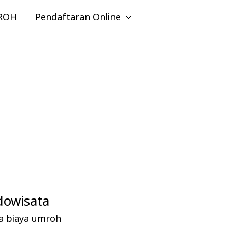
ROH
Pendaftaran Online
dowisata
a biaya umroh