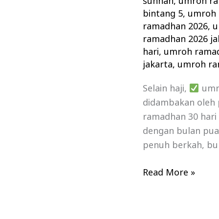
sunnah
,
umroh ra
bintang 5
,
umroh 
ramadhan 2026
,
u
ramadhan 2026 ja
hari
,
umroh ramad
jakarta
,
umroh ra
Selain haji,
umr
didambakan oleh 
ramadhan 30 hari 
dengan bulan pua
penuh berkah, bul
Read More »