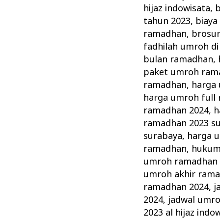
hijaz indowisata
,
b
tahun 2023
,
biaya
ramadhan
,
brosu
fadhilah umroh d
bulan ramadhan
,
paket umroh ram
ramadhan
,
harga 
harga umroh full
ramadhan 2024
,
h
ramadhan 2023 s
surabaya
,
harga u
ramadhan
,
hukum
umroh ramadhan 
umroh akhir ram
ramadhan 2024
,
j
2024
,
jadwal umr
2023 al hijaz indo