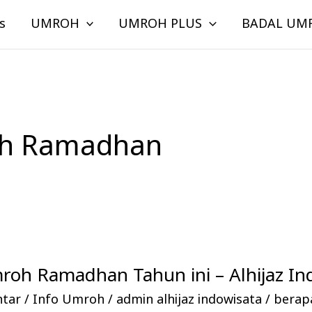
s
UMROH
UMROH PLUS
BADAL UM
oh Ramadhan
oh Ramadhan Tahun ini – Alhijaz In
ntar
/
Info Umroh
/
admin alhijaz indowisata
/
berap